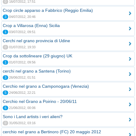
0
16/07/2012, 17:51
Crop circle apparso a Fabbrico (Reggio Emilia)
3
04/07/2012, 20:46
Crop a Villarosa (Enna) Sicilia
1
03/07/2012, 09:51
Cerchi nel grano provincia di Udine
0
01/07/2012, 19:33
Crop da sottolineare (29 giugno) UK
1
01/07/2012, 09:56
cerchi nel grano a Santena (Torino)
3
26/06/2012, 01:51
Cerchio nel grano a Camponogara (Venezia)
5
24/06/2012, 22:21
Cerchio nel Grano a Poirino - 20/06/11
6
21/06/2012, 00:06
Sono i Land artists i veri alieni?
0
31/05/2012, 03:16
cerchio nel grano a Bertinoro (FC) 20 maggio 2012