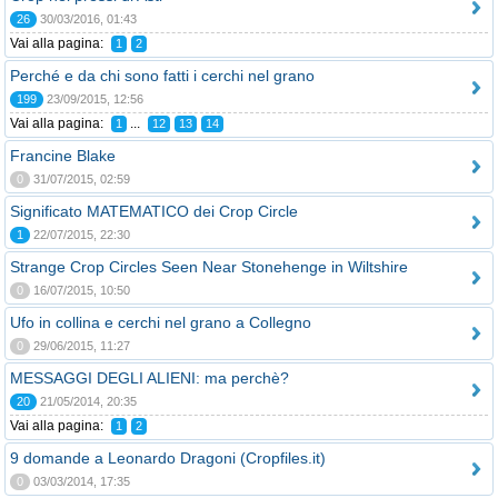
26
30/03/2016, 01:43
Vai alla pagina:
1
2
Perché e da chi sono fatti i cerchi nel grano
199
23/09/2015, 12:56
Vai alla pagina:
...
1
12
13
14
Francine Blake
0
31/07/2015, 02:59
Significato MATEMATICO dei Crop Circle
1
22/07/2015, 22:30
Strange Crop Circles Seen Near Stonehenge in Wiltshire
0
16/07/2015, 10:50
Ufo in collina e cerchi nel grano a Collegno
0
29/06/2015, 11:27
MESSAGGI DEGLI ALIENI: ma perchè?
20
21/05/2014, 20:35
Vai alla pagina:
1
2
9 domande a Leonardo Dragoni (Cropfiles.it)
0
03/03/2014, 17:35