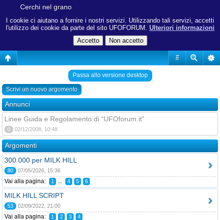
Cerchi nel grano
I cookie ci aiutano a fornire i nostri servizi. Utilizzando tali servizi, accetti
l'utilizzo dei cookie da parte del sito UFOFORUM.
Ulteriori informazioni
#
Passa allo versione desktop
Scrivi un nuovo argomento
Annunci
Linee Guida e Regolamento di “UFOforum.it”
0
02/12/2008, 10:48
Argomenti
300.000 per MILK HILL
80
07/05/2026, 15:36
Vai alla pagina:
...
1
4
5
6
MILK HILL SCRIPT
53
02/09/2022, 21:00
Vai alla pagina:
1
2
3
4