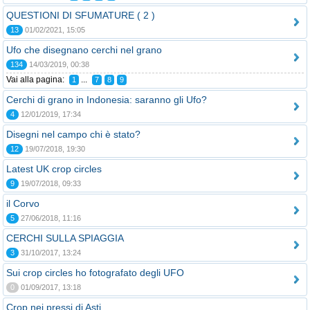
QUESTIONI DI SFUMATURE ( 2 )
13
01/02/2021, 15:05
Ufo che disegnano cerchi nel grano
134
14/03/2019, 00:38
Vai alla pagina:
...
1
7
8
9
Cerchi di grano in Indonesia: saranno gli Ufo?
4
12/01/2019, 17:34
Disegni nel campo chi è stato?
12
19/07/2018, 19:30
Latest UK crop circles
9
19/07/2018, 09:33
il Corvo
5
27/06/2018, 11:16
CERCHI SULLA SPIAGGIA
3
31/10/2017, 13:24
Sui crop circles ho fotografato degli UFO
0
01/09/2017, 13:18
Crop nei pressi di Asti