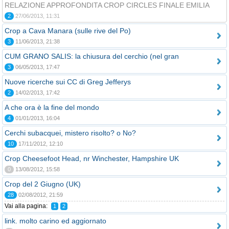
RELAZIONE APPROFONDITA CROP CIRCLES FINALE EMILIA
2
27/06/2013, 11:31
Crop a Cava Manara (sulle rive del Po)
3
11/06/2013, 21:38
CUM GRANO SALIS: la chiusura del cerchio (nel gran
3
06/05/2013, 17:47
Nuove ricerche sui CC di Greg Jefferys
2
14/02/2013, 17:42
A che ora è la fine del mondo
4
01/01/2013, 16:04
Cerchi subacquei, mistero risolto? o No?
10
17/11/2012, 12:10
Crop Cheesefoot Head, nr Winchester, Hampshire UK
0
13/08/2012, 15:58
Crop del 2 Giugno (UK)
28
02/08/2012, 21:59
Vai alla pagina:
1
2
link. molto carino ed aggiornato