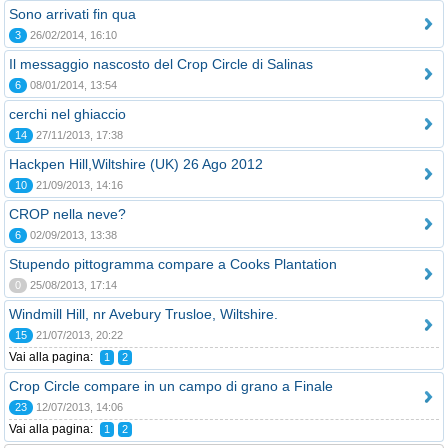
Sono arrivati fin qua
3
26/02/2014, 16:10
Il messaggio nascosto del Crop Circle di Salinas
6
08/01/2014, 13:54
cerchi nel ghiaccio
14
27/11/2013, 17:38
Hackpen Hill,Wiltshire (UK) 26 Ago 2012
10
21/09/2013, 14:16
CROP nella neve?
6
02/09/2013, 13:38
Stupendo pittogramma compare a Cooks Plantation
0
25/08/2013, 17:14
Windmill Hill, nr Avebury Trusloe, Wiltshire.
15
21/07/2013, 20:22
Vai alla pagina:
1
2
Crop Circle compare in un campo di grano a Finale
23
12/07/2013, 14:06
Vai alla pagina:
1
2