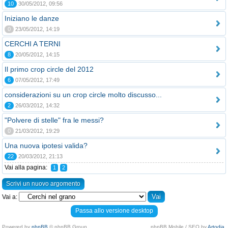
10
30/05/2012, 09:56
Iniziano le danze
0
23/05/2012, 14:19
CERCHI A TERNI
8
20/05/2012, 14:15
Il primo crop circle del 2012
6
07/05/2012, 17:49
considerazioni su un crop circle molto discusso...
2
26/03/2012, 14:32
"Polvere di stelle" fra le messi?
0
21/03/2012, 19:29
Una nuova ipotesi valida?
22
20/03/2012, 21:13
Vai alla pagina:
1
2
Scrivi un nuovo argomento
Vai a:
Passa allo versione desktop
Powered by
phpBB
© phpBB Group.
phpBB Mobile / SEO by
Artodia
.