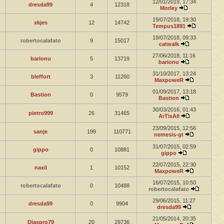
12/01/2019, 17:34
dresda99
4
12318
Morley
19/07/2018, 19:30
xkjes
12
14742
Tempus1891
19/07/2018, 09:33
robertocalafato
9
15017
catwalk
27/06/2018, 11:16
barionu
5
13719
barionu
31/10/2017, 13:24
bleffort
3
11260
MaxpoweR
01/09/2017, 13:18
Bastion
0
9579
Bastion
30/03/2016, 01:43
pietro999
26
31465
ArTisAll
23/09/2015, 12:56
sanje
199
110771
nemesis-gt
31/07/2015, 02:59
gippo
0
10881
gippo
22/07/2015, 22:30
naxil
1
10152
MaxpoweR
16/07/2015, 10:50
robertocalafato
0
10488
robertocalafato
29/06/2015, 11:27
dresda99
0
9904
dresda99
21/05/2014, 20:35
Diaspro79
20
29736