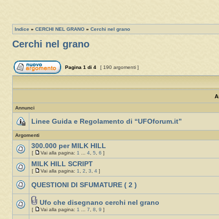
Indice
»
CERCHI NEL GRANO
»
Cerchi nel grano
Cerchi nel grano
Pagina
1
di
4
[ 190 argomenti ]
A
Annunci
Linee Guida e Regolamento di “UFOforum.it”
Argomenti
300.000 per MILK HILL
[
Vai alla pagina:
1
...
4
,
5
,
6
]
MILK HILL SCRIPT
[
Vai alla pagina:
1
,
2
,
3
,
4
]
QUESTIONI DI SFUMATURE ( 2 )
Ufo che disegnano cerchi nel grano
[
Vai alla pagina:
1
...
7
,
8
,
9
]