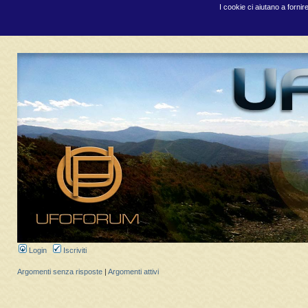
I cookie ci aiutano a fornir
Login
Iscriviti
Argomenti senza risposte
|
Argomenti attivi