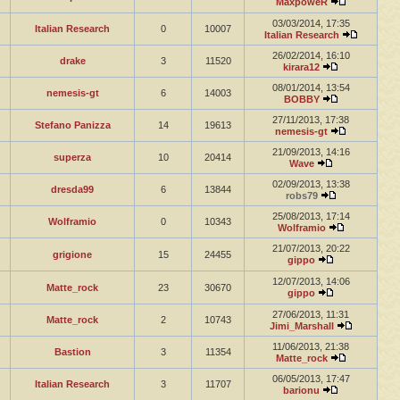
MaxpoweR
03/03/2014, 17:35
Italian Research
0
10007
Italian Research
26/02/2014, 16:10
drake
3
11520
kirara12
08/01/2014, 13:54
nemesis-gt
6
14003
BOBBY
27/11/2013, 17:38
Stefano Panizza
14
19613
nemesis-gt
21/09/2013, 14:16
superza
10
20414
Wave
02/09/2013, 13:38
dresda99
6
13844
robs79
25/08/2013, 17:14
Wolframio
0
10343
Wolframio
21/07/2013, 20:22
grigione
15
24455
gippo
12/07/2013, 14:06
Matte_rock
23
30670
gippo
27/06/2013, 11:31
Matte_rock
2
10743
Jimi_Marshall
11/06/2013, 21:38
Bastion
3
11354
Matte_rock
06/05/2013, 17:47
Italian Research
3
11707
barionu