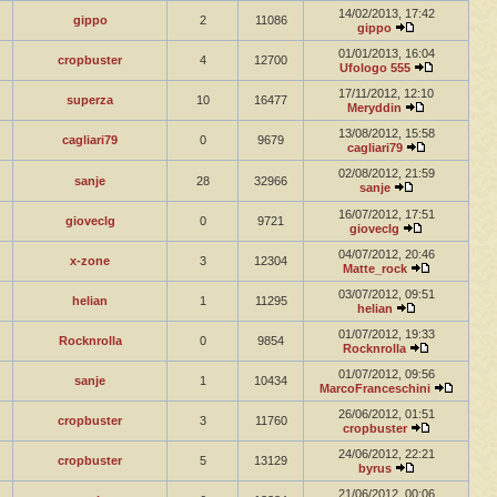
14/02/2013, 17:42
gippo
2
11086
gippo
01/01/2013, 16:04
cropbuster
4
12700
Ufologo 555
17/11/2012, 12:10
superza
10
16477
Meryddin
13/08/2012, 15:58
cagliari79
0
9679
cagliari79
02/08/2012, 21:59
sanje
28
32966
sanje
16/07/2012, 17:51
gioveclg
0
9721
gioveclg
04/07/2012, 20:46
x-zone
3
12304
Matte_rock
03/07/2012, 09:51
helian
1
11295
helian
01/07/2012, 19:33
Rocknrolla
0
9854
Rocknrolla
01/07/2012, 09:56
sanje
1
10434
MarcoFranceschini
26/06/2012, 01:51
cropbuster
3
11760
cropbuster
24/06/2012, 22:21
cropbuster
5
13129
byrus
21/06/2012, 00:06