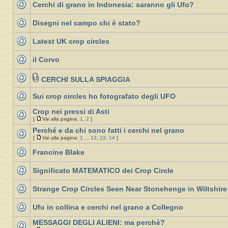
Cerchi di grano in Indonesia: saranno gli Ufo?
Disegni nel campo chi è stato?
Latest UK crop circles
il Corvo
CERCHI SULLA SPIAGGIA
Sui crop circles ho fotografato degli UFO
Crop nei pressi di Asti
[
Vai alla pagina:
1
,
2
]
Perché e da chi sono fatti i cerchi nel grano
[
Vai alla pagina:
1
...
12
,
13
,
14
]
Francine Blake
Significato MATEMATICO dei Crop Circle
Strange Crop Circles Seen Near Stonehenge in Wiltshire
Ufo in collina e cerchi nel grano a Collegno
MESSAGGI DEGLI ALIENI: ma perchè?