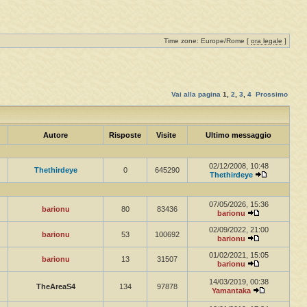
Time zone: Europe/Rome [
ora legale
]
Vai alla pagina
1
,
2
,
3
,
4
Prossimo
Autore
Risposte
Visite
Ultimo messaggio
02/12/2008, 10:48
Thethirdeye
0
645290
Thethirdeye
07/05/2026, 15:36
barionu
80
83436
barionu
02/09/2022, 21:00
barionu
53
100692
barionu
01/02/2021, 15:05
barionu
13
31507
barionu
14/03/2019, 00:38
TheAreaS4
134
97878
Yamantaka