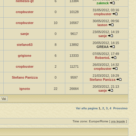
nemesis-gt
6
13384
zakmck
31/05/2012, 03:16
cropbuster
0
10128
cropbuster
30/05/2012, 09:56
cropbuster
10
16567
laston
23/05/2012, 14:19
sanje
0
9617
sanje
20/05/2012, 14:15
stefano63
8
13892
GREAA
07/05/2012, 17:49
grigione
6
13333
RobertoL
26/03/2012, 14:32
cropbuster
2
11271
cropbuster
21/03/2012, 19:29
Stefano Panizza
0
9597
Stefano Panizza
20/03/2012, 21:13
ignoto
22
26664
sanje
Vai alla pagina
1
,
2
,
3
,
4
Prossimo
Time zone: Europe/Rome [
ora legale
]