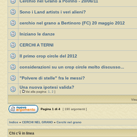
Cerchio nel Grano a Poirino - 20/06/11
Sono i Land artists i veri alieni?
cerchio nel grano a Bertinoro (FC) 20 maggio 2012
Iniziano le danze
CERCHI A TERNI
Il primo crop circle del 2012
considerazioni su un crop circle molto discusso...
"Polvere di stelle" fra le messi?
Una nuova ipotesi valida?
[
Vai alla pagina:
1
,
2
]
Visu
Pagina
1
di
4
[ 190 argomenti ]
Indice
»
CERCHI NEL GRANO
»
Cerchi nel grano
Chi c’è in linea