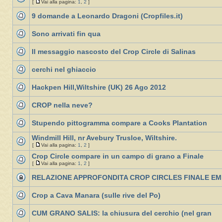
[
Vai alla pagina:
1
,
2
]
9 domande a Leonardo Dragoni (Cropfiles.it)
Sono arrivati fin qua
Il messaggio nascosto del Crop Circle di Salinas
cerchi nel ghiaccio
Hackpen Hill,Wiltshire (UK) 26 Ago 2012
CROP nella neve?
Stupendo pittogramma compare a Cooks Plantation
Windmill Hill, nr Avebury Trusloe, Wiltshire.
[
Vai alla pagina:
1
,
2
]
Crop Circle compare in un campo di grano a Finale
[
Vai alla pagina:
1
,
2
]
RELAZIONE APPROFONDITA CROP CIRCLES FINALE EM
Crop a Cava Manara (sulle rive del Po)
CUM GRANO SALIS: la chiusura del cerchio (nel gran