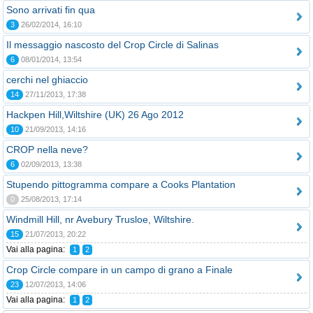
Sono arrivati fin qua
3
26/02/2014, 16:10
Il messaggio nascosto del Crop Circle di Salinas
6
08/01/2014, 13:54
cerchi nel ghiaccio
14
27/11/2013, 17:38
Hackpen Hill,Wiltshire (UK) 26 Ago 2012
10
21/09/2013, 14:16
CROP nella neve?
6
02/09/2013, 13:38
Stupendo pittogramma compare a Cooks Plantation
0
25/08/2013, 17:14
Windmill Hill, nr Avebury Trusloe, Wiltshire.
15
21/07/2013, 20:22
Vai alla pagina:
1
2
Crop Circle compare in un campo di grano a Finale
23
12/07/2013, 14:06
Vai alla pagina:
1
2