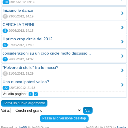
10
30/05/2012, 09:56
Iniziano le danze
0
23/05/2012, 14:19
CERCHI A TERNI
8
20/05/2012, 14:15
Il primo crop circle del 2012
6
07/05/2012, 17:49
considerazioni su un crop circle molto discusso...
2
26/03/2012, 14:32
"Polvere di stelle" fra le messi?
0
21/03/2012, 19:29
Una nuova ipotesi valida?
22
20/03/2012, 21:13
Vai alla pagina:
1
2
Scrivi un nuovo argomento
Vai a:
Passa allo versione desktop
Powered by
phpBB
© phpBB Group.
phpBB Mobile / SEO by
Artodia
.