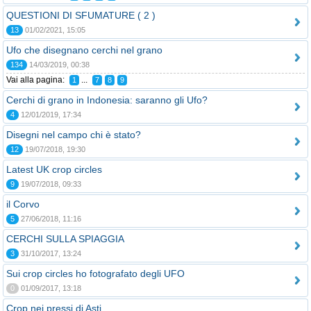
QUESTIONI DI SFUMATURE ( 2 )
13
01/02/2021, 15:05
Ufo che disegnano cerchi nel grano
134
14/03/2019, 00:38
Vai alla pagina:
...
1
7
8
9
Cerchi di grano in Indonesia: saranno gli Ufo?
4
12/01/2019, 17:34
Disegni nel campo chi è stato?
12
19/07/2018, 19:30
Latest UK crop circles
9
19/07/2018, 09:33
il Corvo
5
27/06/2018, 11:16
CERCHI SULLA SPIAGGIA
3
31/10/2017, 13:24
Sui crop circles ho fotografato degli UFO
0
01/09/2017, 13:18
Crop nei pressi di Asti