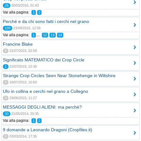
26
30/03/2016, 01:43
Vai alla pagina:
1
2
Perché e da chi sono fatti i cerchi nel grano
199
23/09/2015, 12:56
Vai alla pagina:
...
1
12
13
14
Francine Blake
0
31/07/2015, 02:59
Significato MATEMATICO dei Crop Circle
1
22/07/2015, 22:30
Strange Crop Circles Seen Near Stonehenge in Wiltshire
0
16/07/2015, 10:50
Ufo in collina e cerchi nel grano a Collegno
0
29/06/2015, 11:27
MESSAGGI DEGLI ALIENI: ma perchè?
20
21/05/2014, 20:35
Vai alla pagina:
1
2
9 domande a Leonardo Dragoni (Cropfiles.it)
0
03/03/2014, 17:35