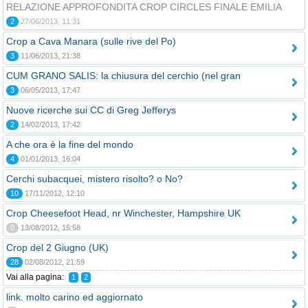
RELAZIONE APPROFONDITA CROP CIRCLES FINALE EMILIA
2
27/06/2013, 11:31
Crop a Cava Manara (sulle rive del Po)
3
11/06/2013, 21:38
CUM GRANO SALIS: la chiusura del cerchio (nel gran
3
06/05/2013, 17:47
Nuove ricerche sui CC di Greg Jefferys
2
14/02/2013, 17:42
A che ora è la fine del mondo
4
01/01/2013, 16:04
Cerchi subacquei, mistero risolto? o No?
10
17/11/2012, 12:10
Crop Cheesefoot Head, nr Winchester, Hampshire UK
0
13/08/2012, 15:58
Crop del 2 Giugno (UK)
28
02/08/2012, 21:59
Vai alla pagina:
1
2
link. molto carino ed aggiornato