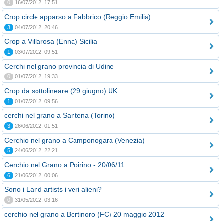
0
16/07/2012, 17:51
Crop circle apparso a Fabbrico (Reggio Emilia)
3
04/07/2012, 20:46
Crop a Villarosa (Enna) Sicilia
1
03/07/2012, 09:51
Cerchi nel grano provincia di Udine
0
01/07/2012, 19:33
Crop da sottolineare (29 giugno) UK
1
01/07/2012, 09:56
cerchi nel grano a Santena (Torino)
3
26/06/2012, 01:51
Cerchio nel grano a Camponogara (Venezia)
5
24/06/2012, 22:21
Cerchio nel Grano a Poirino - 20/06/11
6
21/06/2012, 00:06
Sono i Land artists i veri alieni?
0
31/05/2012, 03:16
cerchio nel grano a Bertinoro (FC) 20 maggio 2012