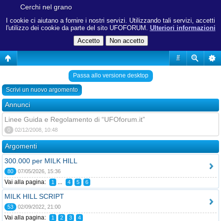
Cerchi nel grano
I cookie ci aiutano a fornire i nostri servizi. Utilizzando tali servizi, accetti
l'utilizzo dei cookie da parte del sito UFOFORUM.
Ulteriori informazioni
#
Passa allo versione desktop
Scrivi un nuovo argomento
Annunci
Linee Guida e Regolamento di “UFOforum.it”
0
02/12/2008, 10:48
Argomenti
300.000 per MILK HILL
80
07/05/2026, 15:36
Vai alla pagina:
...
1
4
5
6
MILK HILL SCRIPT
53
02/09/2022, 21:00
Vai alla pagina:
1
2
3
4