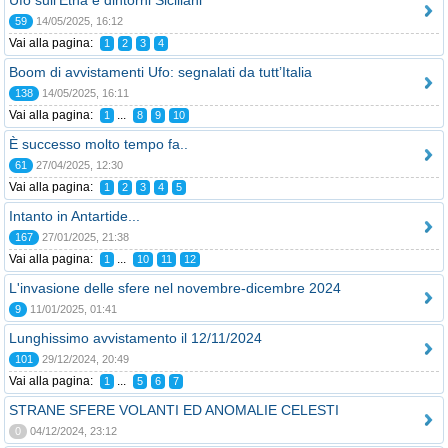
Ufo sull'Etna e dintorni Siciliani
59
14/05/2025, 16:12
Vai alla pagina:
1
2
3
4
Boom di avvistamenti Ufo: segnalati da tutt’Italia
138
14/05/2025, 16:11
Vai alla pagina:
...
1
8
9
10
È successo molto tempo fa..
61
27/04/2025, 12:30
Vai alla pagina:
1
2
3
4
5
Intanto in Antartide...
167
27/01/2025, 21:38
Vai alla pagina:
...
1
10
11
12
L'invasione delle sfere nel novembre-dicembre 2024
9
11/01/2025, 01:41
Lunghissimo avvistamento il 12/11/2024
101
29/12/2024, 20:49
Vai alla pagina:
...
1
5
6
7
STRANE SFERE VOLANTI ED ANOMALIE CELESTI
0
04/12/2024, 23:12