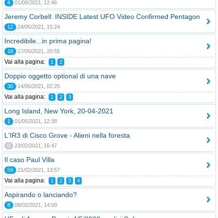
4
01/06/2021, 12:46
Jeremy Corbell: INSIDE Latest UFO Video Confirmed Pentagon
12
24/05/2021, 15:24
Incredibile...in prima pagina!
18
17/05/2021, 20:55
Vai alla pagina:
1
2
Doppio oggetto optional di una nave
30
14/05/2021, 02:25
Vai alla pagina:
1
2
3
Long Island, New York, 20-04-2021
1
01/05/2021, 12:38
L'IR3 di Cisco Grove - Alieni nella foresta
0
23/02/2021, 16:47
Il caso Paul Villa
59
21/02/2021, 13:57
Vai alla pagina:
1
2
3
4
Aspirando o lanciando?
8
08/02/2021, 14:00