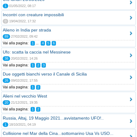
1
01/05/2022, 08:17
Incontri con creature impossibili
0
19/04/2022, 17:32
Alieno in India per strada
89
27/02/2022, 09:42
Vai alla pagina:
...
1
4
5
6
Ufo: scatta la caccia nel Messinese
38
20/02/2022, 14:26
Vai alla pagina:
1
2
3
Due oggetti bianchi verso il Canale di Sicilia
26
09/02/2022, 17:55
Vai alla pagina:
1
2
Alieni nel vecchio West
20
21/12/2021, 19:35
Vai alla pagina:
1
2
Russia, Altaj, 19 Maggio 2021...avvistamento UFO!..
1
18/10/2021, 04:19
Collisione nel Mar della Cina...sottomarino Usa Vs USO...