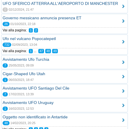
UFO SFERICO ATTERRA ALL'AEROPORTO DI MANCHESTER
0
02/12/2024, 21:47
Governo messicano annuncia presenza ET
26
01/10/2023, 22:18
Vai alla pagina:
1
2
Ufo nel vulcano Popocatepetl
732
02/09/2023, 13:04
Vai alla pagina:
...
1
47
48
49
Avvistamento Ufo Turchia
7
25/05/2023, 09:09
Cigar-Shaped Ufo Utah
1
06/03/2023, 18:47
Avvistamento UFO Santiago Del Cile
7
17/02/2023, 13:39
Avvistamento UFO Uruguay
1
16/02/2023, 12:53
Oggetto non identificato in Antartide
48
14/02/2023, 20:25