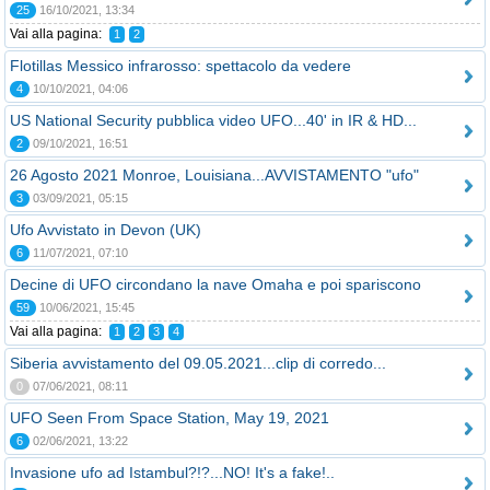
25
16/10/2021, 13:34
Vai alla pagina:
1
2
Flotillas Messico infrarosso: spettacolo da vedere
4
10/10/2021, 04:06
US National Security pubblica video UFO...40' in IR & HD...
2
09/10/2021, 16:51
26 Agosto 2021 Monroe, Louisiana...AVVISTAMENTO "ufo"
3
03/09/2021, 05:15
Ufo Avvistato in Devon (UK)
6
11/07/2021, 07:10
Decine di UFO circondano la nave Omaha e poi spariscono
59
10/06/2021, 15:45
Vai alla pagina:
1
2
3
4
Siberia avvistamento del 09.05.2021...clip di corredo...
0
07/06/2021, 08:11
UFO Seen From Space Station, May 19, 2021
6
02/06/2021, 13:22
Invasione ufo ad Istambul?!?...NO! It's a fake!..