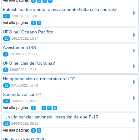
Vai alla pagina:
1
2
3
4
Fukushima terremoto! e avvistamento flotta sulla centrale!
25
22/01/2023, 13:48
Vai alla pagina:
1
2
UFO nell'Oceano Pacifico
10
14/11/2022, 10:34
Avvistamenti ISS
8
21/10/2022, 21:33
UFO nei cieli dell’Ucraina?
3
18/09/2022, 17:16
Ho appena visto e registrato un UFO
11
03/07/2022, 22:39
Secondo voi cos'è?
87
25/06/2022, 06:19
Vai alla pagina:
...
1
4
5
6
"Un ufo nei cieli savonesi, inseguito da due F-15
26
24/05/2022, 09:12
Vai alla pagina:
1
2
Ufo lunari 26/03/2020