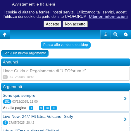
Avvistamenti e IR alieni
I cookie ci aiutano a fornire i nostri servizi. Utilizzando tali servizi, accetti
l'utilizzo dei cookie da parte del sito UFOFORUM.
Ulteriori informazioni
#
Passa allo versione desktop
Scrivi un nuovo argomento
Annunci
Linee Guida e Regolamento di “UFOforum.it”
0
02/12/2008, 10:48
Argomenti
Sono qui, sempre.
151
03/12/2025, 11:00
Vai alla pagina:
...
1
9
10
11
Live Now: 24/7 Mt Etna Volcano, Sicily
9
17/05/2025, 20:42