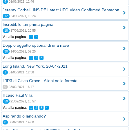
4
01/06/2021, 12:46
Jeremy Corbell: INSIDE Latest UFO Video Confirmed Pentagon
12
24/05/2021, 15:24
Incredibile...in prima pagina!
18
17/05/2021, 20:55
Vai alla pagina:
1
2
Doppio oggetto optional di una nave
30
14/05/2021, 02:25
Vai alla pagina:
1
2
3
Long Island, New York, 20-04-2021
1
01/05/2021, 12:38
L'IR3 di Cisco Grove - Alieni nella foresta
0
23/02/2021, 16:47
Il caso Paul Villa
59
21/02/2021, 13:57
Vai alla pagina:
1
2
3
4
Aspirando o lanciando?
8
08/02/2021, 14:00