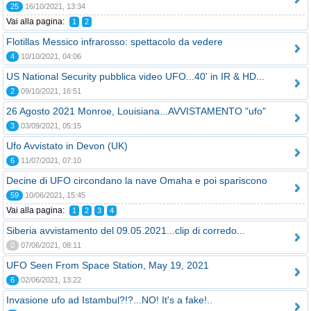
25
16/10/2021, 13:34
Vai alla pagina:
1
2
Flotillas Messico infrarosso: spettacolo da vedere
4
10/10/2021, 04:06
US National Security pubblica video UFO...40' in IR & HD...
2
09/10/2021, 16:51
26 Agosto 2021 Monroe, Louisiana...AVVISTAMENTO "ufo"
3
03/09/2021, 05:15
Ufo Avvistato in Devon (UK)
6
11/07/2021, 07:10
Decine di UFO circondano la nave Omaha e poi spariscono
59
10/06/2021, 15:45
Vai alla pagina:
1
2
3
4
Siberia avvistamento del 09.05.2021...clip di corredo...
0
07/06/2021, 08:11
UFO Seen From Space Station, May 19, 2021
6
02/06/2021, 13:22
Invasione ufo ad Istambul?!?...NO! It's a fake!..