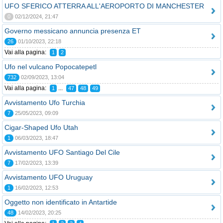
UFO SFERICO ATTERRA ALL'AEROPORTO DI MANCHESTER
0
02/12/2024, 21:47
Governo messicano annuncia presenza ET
26
01/10/2023, 22:18
Vai alla pagina:
1
2
Ufo nel vulcano Popocatepetl
732
02/09/2023, 13:04
Vai alla pagina:
...
1
47
48
49
Avvistamento Ufo Turchia
7
25/05/2023, 09:09
Cigar-Shaped Ufo Utah
1
06/03/2023, 18:47
Avvistamento UFO Santiago Del Cile
7
17/02/2023, 13:39
Avvistamento UFO Uruguay
1
16/02/2023, 12:53
Oggetto non identificato in Antartide
48
14/02/2023, 20:25