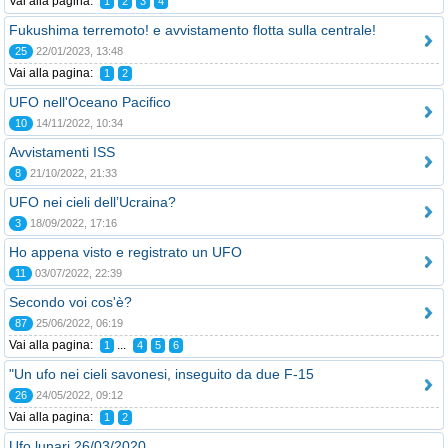
Vai alla pagina:
1
2
3
4
Fukushima terremoto! e avvistamento flotta sulla centrale!
25
22/01/2023, 13:48
Vai alla pagina:
1
2
UFO nell'Oceano Pacifico
10
14/11/2022, 10:34
Avvistamenti ISS
8
21/10/2022, 21:33
UFO nei cieli dell’Ucraina?
3
18/09/2022, 17:16
Ho appena visto e registrato un UFO
11
03/07/2022, 22:39
Secondo voi cos'è?
87
25/06/2022, 06:19
Vai alla pagina:
...
1
4
5
6
"Un ufo nei cieli savonesi, inseguito da due F-15
26
24/05/2022, 09:12
Vai alla pagina:
1
2
Ufo lunari 26/03/2020