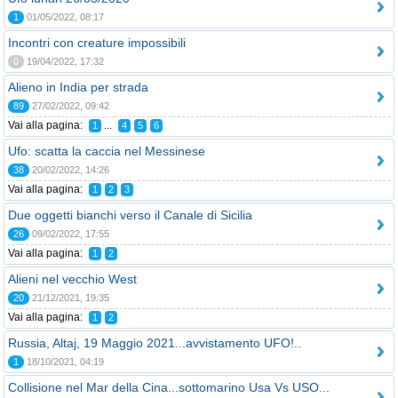
1
01/05/2022, 08:17
Incontri con creature impossibili
0
19/04/2022, 17:32
Alieno in India per strada
89
27/02/2022, 09:42
Vai alla pagina:
...
1
4
5
6
Ufo: scatta la caccia nel Messinese
38
20/02/2022, 14:26
Vai alla pagina:
1
2
3
Due oggetti bianchi verso il Canale di Sicilia
26
09/02/2022, 17:55
Vai alla pagina:
1
2
Alieni nel vecchio West
20
21/12/2021, 19:35
Vai alla pagina:
1
2
Russia, Altaj, 19 Maggio 2021...avvistamento UFO!..
1
18/10/2021, 04:19
Collisione nel Mar della Cina...sottomarino Usa Vs USO...