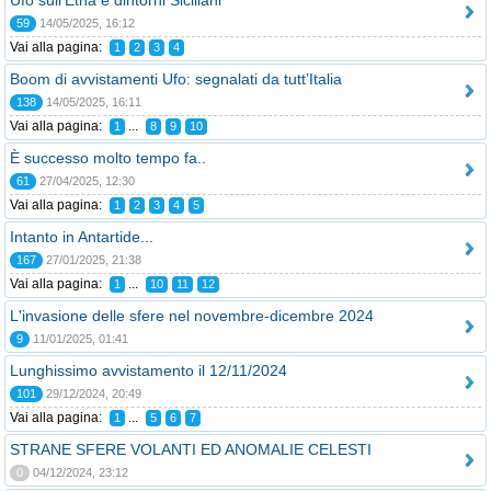
Ufo sull'Etna e dintorni Siciliani
59
14/05/2025, 16:12
Vai alla pagina:
1
2
3
4
Boom di avvistamenti Ufo: segnalati da tutt’Italia
138
14/05/2025, 16:11
Vai alla pagina:
...
1
8
9
10
È successo molto tempo fa..
61
27/04/2025, 12:30
Vai alla pagina:
1
2
3
4
5
Intanto in Antartide...
167
27/01/2025, 21:38
Vai alla pagina:
...
1
10
11
12
L'invasione delle sfere nel novembre-dicembre 2024
9
11/01/2025, 01:41
Lunghissimo avvistamento il 12/11/2024
101
29/12/2024, 20:49
Vai alla pagina:
...
1
5
6
7
STRANE SFERE VOLANTI ED ANOMALIE CELESTI
0
04/12/2024, 23:12