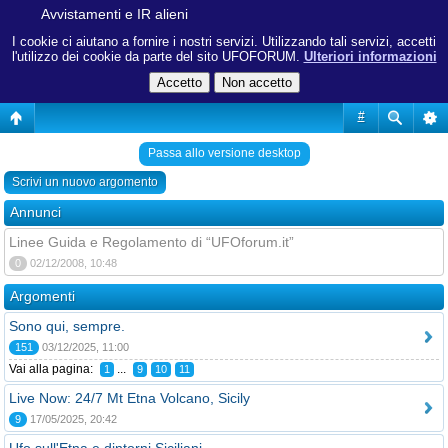
Avvistamenti e IR alieni
I cookie ci aiutano a fornire i nostri servizi. Utilizzando tali servizi, accetti
l'utilizzo dei cookie da parte del sito UFOFORUM.
Ulteriori informazioni
#
Passa allo versione desktop
Scrivi un nuovo argomento
Annunci
Linee Guida e Regolamento di “UFOforum.it”
0
02/12/2008, 10:48
Argomenti
Sono qui, sempre.
151
03/12/2025, 11:00
Vai alla pagina:
...
1
9
10
11
Live Now: 24/7 Mt Etna Volcano, Sicily
9
17/05/2025, 20:42