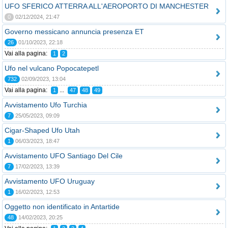
UFO SFERICO ATTERRA ALL'AEROPORTO DI MANCHESTER
0
02/12/2024, 21:47
Governo messicano annuncia presenza ET
26
01/10/2023, 22:18
Vai alla pagina:
1
2
Ufo nel vulcano Popocatepetl
732
02/09/2023, 13:04
Vai alla pagina:
...
1
47
48
49
Avvistamento Ufo Turchia
7
25/05/2023, 09:09
Cigar-Shaped Ufo Utah
1
06/03/2023, 18:47
Avvistamento UFO Santiago Del Cile
7
17/02/2023, 13:39
Avvistamento UFO Uruguay
1
16/02/2023, 12:53
Oggetto non identificato in Antartide
48
14/02/2023, 20:25