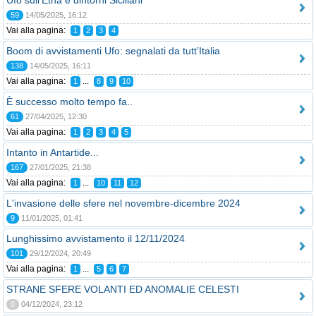
Ufo sull'Etna e dintorni Siciliani
59
14/05/2025, 16:12
Vai alla pagina:
1
2
3
4
Boom di avvistamenti Ufo: segnalati da tutt’Italia
138
14/05/2025, 16:11
Vai alla pagina:
...
1
8
9
10
È successo molto tempo fa..
61
27/04/2025, 12:30
Vai alla pagina:
1
2
3
4
5
Intanto in Antartide...
167
27/01/2025, 21:38
Vai alla pagina:
...
1
10
11
12
L'invasione delle sfere nel novembre-dicembre 2024
9
11/01/2025, 01:41
Lunghissimo avvistamento il 12/11/2024
101
29/12/2024, 20:49
Vai alla pagina:
...
1
5
6
7
STRANE SFERE VOLANTI ED ANOMALIE CELESTI
0
04/12/2024, 23:12