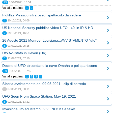
25
16/10/2021, 13:34
Vai alla pagina:
1
2
Flotillas Messico infrarosso: spettacolo da vedere
4
10/10/2021, 04:06
US National Security pubblica video UFO...40' in IR & HD...
2
09/10/2021, 16:51
26 Agosto 2021 Monroe, Louisiana...AVVISTAMENTO "ufo"
3
03/09/2021, 05:15
Ufo Avvistato in Devon (UK)
6
11/07/2021, 07:10
Decine di UFO circondano la nave Omaha e poi spariscono
59
10/06/2021, 15:45
Vai alla pagina:
1
2
3
4
Siberia avvistamento del 09.05.2021...clip di corredo...
0
07/06/2021, 08:11
UFO Seen From Space Station, May 19, 2021
6
02/06/2021, 13:22
Invasione ufo ad Istambul?!?...NO! It's a fake!..