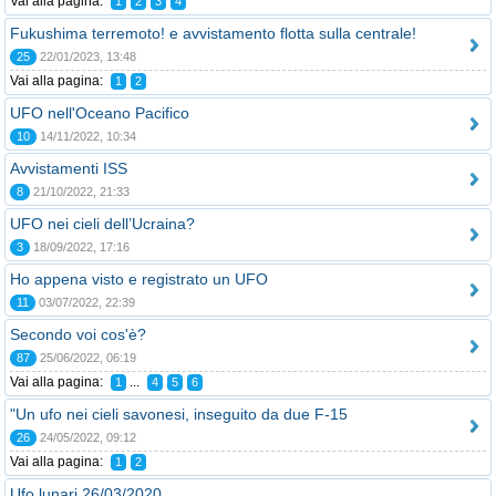
Vai alla pagina:
1
2
3
4
Fukushima terremoto! e avvistamento flotta sulla centrale!
25
22/01/2023, 13:48
Vai alla pagina:
1
2
UFO nell'Oceano Pacifico
10
14/11/2022, 10:34
Avvistamenti ISS
8
21/10/2022, 21:33
UFO nei cieli dell’Ucraina?
3
18/09/2022, 17:16
Ho appena visto e registrato un UFO
11
03/07/2022, 22:39
Secondo voi cos'è?
87
25/06/2022, 06:19
Vai alla pagina:
...
1
4
5
6
"Un ufo nei cieli savonesi, inseguito da due F-15
26
24/05/2022, 09:12
Vai alla pagina:
1
2
Ufo lunari 26/03/2020