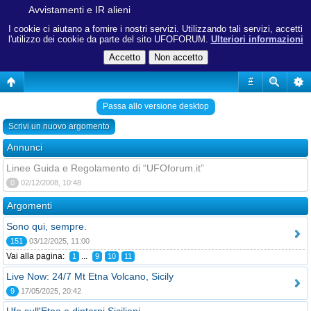
Avvistamenti e IR alieni
I cookie ci aiutano a fornire i nostri servizi. Utilizzando tali servizi, accetti
l'utilizzo dei cookie da parte del sito UFOFORUM.
Ulteriori informazioni
#
Passa allo versione desktop
Scrivi un nuovo argomento
Annunci
Linee Guida e Regolamento di “UFOforum.it”
0
02/12/2008, 10:48
Argomenti
Sono qui, sempre.
151
03/12/2025, 11:00
Vai alla pagina:
...
1
9
10
11
Live Now: 24/7 Mt Etna Volcano, Sicily
9
17/05/2025, 20:42