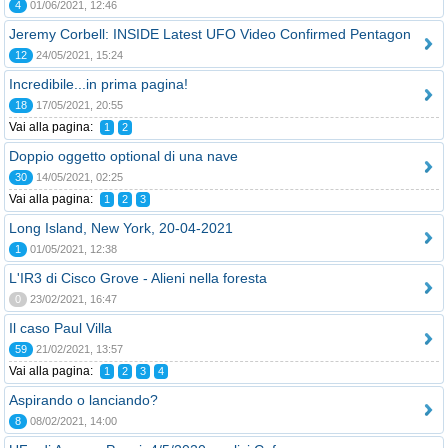
4
01/06/2021, 12:46
Jeremy Corbell: INSIDE Latest UFO Video Confirmed Pentagon
12
24/05/2021, 15:24
Incredibile...in prima pagina!
18
17/05/2021, 20:55
Vai alla pagina:
1
2
Doppio oggetto optional di una nave
30
14/05/2021, 02:25
Vai alla pagina:
1
2
3
Long Island, New York, 20-04-2021
1
01/05/2021, 12:38
L'IR3 di Cisco Grove - Alieni nella foresta
0
23/02/2021, 16:47
Il caso Paul Villa
59
21/02/2021, 13:57
Vai alla pagina:
1
2
3
4
Aspirando o lanciando?
8
08/02/2021, 14:00