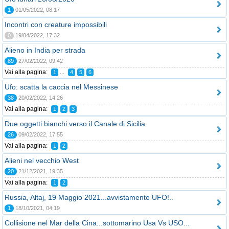
1
01/05/2022, 08:17
Incontri con creature impossibili
0
19/04/2022, 17:32
Alieno in India per strada
89
27/02/2022, 09:42
Vai alla pagina:
...
1
4
5
6
Ufo: scatta la caccia nel Messinese
38
20/02/2022, 14:26
Vai alla pagina:
1
2
3
Due oggetti bianchi verso il Canale di Sicilia
26
09/02/2022, 17:55
Vai alla pagina:
1
2
Alieni nel vecchio West
20
21/12/2021, 19:35
Vai alla pagina:
1
2
Russia, Altaj, 19 Maggio 2021...avvistamento UFO!..
1
18/10/2021, 04:19
Collisione nel Mar della Cina...sottomarino Usa Vs USO...