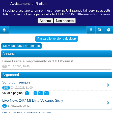
Avvistamenti e IR alieni
I cookie ci aiutano a fornire i nostri servizi. Utilizzando tali servizi, accetti
l'utilizzo dei cookie da parte del sito UFOFORUM.
Ulteriori informazioni
#
Passa allo versione desktop
Scrivi un nuovo argomento
Annunci
Linee Guida e Regolamento di “UFOforum.it”
0
02/12/2008, 10:48
Argomenti
Sono qui, sempre.
151
03/12/2025, 11:00
Vai alla pagina:
...
1
9
10
11
Live Now: 24/7 Mt Etna Volcano, Sicily
9
17/05/2025, 20:42