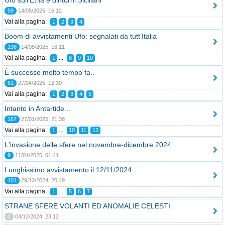
Ufo sull'Etna e dintorni Siciliani
59
14/05/2025, 16:12
Vai alla pagina:
1
2
3
4
Boom di avvistamenti Ufo: segnalati da tutt’Italia
138
14/05/2025, 16:11
Vai alla pagina:
...
1
8
9
10
È successo molto tempo fa..
61
27/04/2025, 12:30
Vai alla pagina:
1
2
3
4
5
Intanto in Antartide...
167
27/01/2025, 21:38
Vai alla pagina:
...
1
10
11
12
L'invasione delle sfere nel novembre-dicembre 2024
9
11/01/2025, 01:41
Lunghissimo avvistamento il 12/11/2024
101
29/12/2024, 20:49
Vai alla pagina:
...
1
5
6
7
STRANE SFERE VOLANTI ED ANOMALIE CELESTI
0
04/12/2024, 23:12