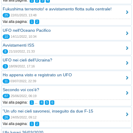
Vai alla pagina:
1
2
3
4
Fukushima terremoto! e avvistamento flotta sulla centrale!
25
22/01/2023, 13:48
Vai alla pagina:
1
2
UFO nell'Oceano Pacifico
10
14/11/2022, 10:34
Avvistamenti ISS
8
21/10/2022, 21:33
UFO nei cieli dell’Ucraina?
3
18/09/2022, 17:16
Ho appena visto e registrato un UFO
11
03/07/2022, 22:39
Secondo voi cos'è?
87
25/06/2022, 06:19
Vai alla pagina:
...
1
4
5
6
"Un ufo nei cieli savonesi, inseguito da due F-15
26
24/05/2022, 09:12
Vai alla pagina:
1
2
Ufo lunari 26/03/2020