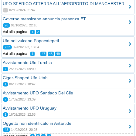
UFO SFERICO ATTERRA ALL'AEROPORTO DI MANCHESTER
0
02/12/2024, 21:47
Governo messicano annuncia presenza ET
26
01/10/2023, 22:18
Vai alla pagina:
1
2
Ufo nel vulcano Popocatepetl
732
02/09/2023, 13:04
Vai alla pagina:
...
1
47
48
49
Avvistamento Ufo Turchia
7
25/05/2023, 09:09
Cigar-Shaped Ufo Utah
1
06/03/2023, 18:47
Avvistamento UFO Santiago Del Cile
7
17/02/2023, 13:39
Avvistamento UFO Uruguay
1
16/02/2023, 12:53
Oggetto non identificato in Antartide
48
14/02/2023, 20:25