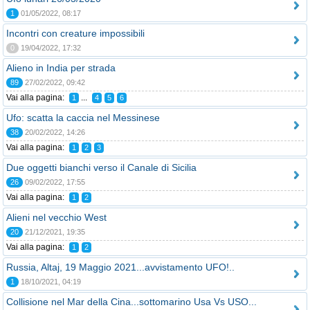
1
01/05/2022, 08:17
Incontri con creature impossibili
0
19/04/2022, 17:32
Alieno in India per strada
89
27/02/2022, 09:42
Vai alla pagina:
...
1
4
5
6
Ufo: scatta la caccia nel Messinese
38
20/02/2022, 14:26
Vai alla pagina:
1
2
3
Due oggetti bianchi verso il Canale di Sicilia
26
09/02/2022, 17:55
Vai alla pagina:
1
2
Alieni nel vecchio West
20
21/12/2021, 19:35
Vai alla pagina:
1
2
Russia, Altaj, 19 Maggio 2021...avvistamento UFO!..
1
18/10/2021, 04:19
Collisione nel Mar della Cina...sottomarino Usa Vs USO...