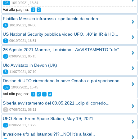
25
16/10/2021, 13:34
Vai alla pagina:
1
2
Flotillas Messico infrarosso: spettacolo da vedere
4
10/10/2021, 04:06
US National Security pubblica video UFO...40' in IR & HD...
2
09/10/2021, 16:51
26 Agosto 2021 Monroe, Louisiana...AVVISTAMENTO "ufo"
3
03/09/2021, 05:15
Ufo Avvistato in Devon (UK)
6
11/07/2021, 07:10
Decine di UFO circondano la nave Omaha e poi spariscono
59
10/06/2021, 15:45
Vai alla pagina:
1
2
3
4
Siberia avvistamento del 09.05.2021...clip di corredo...
0
07/06/2021, 08:11
UFO Seen From Space Station, May 19, 2021
6
02/06/2021, 13:22
Invasione ufo ad Istambul?!?...NO! It's a fake!..