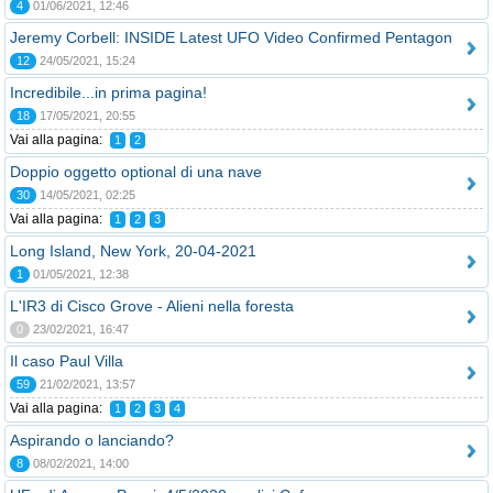
4
01/06/2021, 12:46
Jeremy Corbell: INSIDE Latest UFO Video Confirmed Pentagon
12
24/05/2021, 15:24
Incredibile...in prima pagina!
18
17/05/2021, 20:55
Vai alla pagina:
1
2
Doppio oggetto optional di una nave
30
14/05/2021, 02:25
Vai alla pagina:
1
2
3
Long Island, New York, 20-04-2021
1
01/05/2021, 12:38
L'IR3 di Cisco Grove - Alieni nella foresta
0
23/02/2021, 16:47
Il caso Paul Villa
59
21/02/2021, 13:57
Vai alla pagina:
1
2
3
4
Aspirando o lanciando?
8
08/02/2021, 14:00