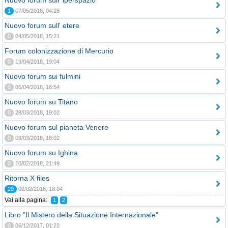
Nuovo forum sull' iperspazio
1
07/05/2018, 04:28
Nuovo forum sull' etere
0
04/05/2018, 15:21
Forum colonizzazione di Mercurio
0
19/04/2018, 19:04
Nuovo forum sui fulmini
0
05/04/2018, 16:54
Nuovo forum su Titano
0
28/03/2018, 19:02
Nuovo forum sul pianeta Venere
0
09/03/2018, 18:02
Nuovo forum su Ighina
0
10/02/2018, 21:49
Ritorna X files
29
02/02/2018, 18:04
Vai alla pagina:
1
2
Libro "Il Mistero della Situazione Internazionale"
0
06/12/2017, 01:22