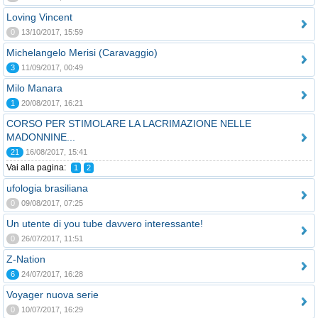
Loving Vincent
0
13/10/2017, 15:59
Michelangelo Merisi (Caravaggio)
3
11/09/2017, 00:49
Milo Manara
1
20/08/2017, 16:21
CORSO PER STIMOLARE LA LACRIMAZIONE NELLE
MADONNINE...
21
16/08/2017, 15:41
Vai alla pagina:
1
2
ufologia brasiliana
0
09/08/2017, 07:25
Un utente di you tube davvero interessante!
0
26/07/2017, 11:51
Z-Nation
6
24/07/2017, 16:28
Voyager nuova serie
0
10/07/2017, 16:29