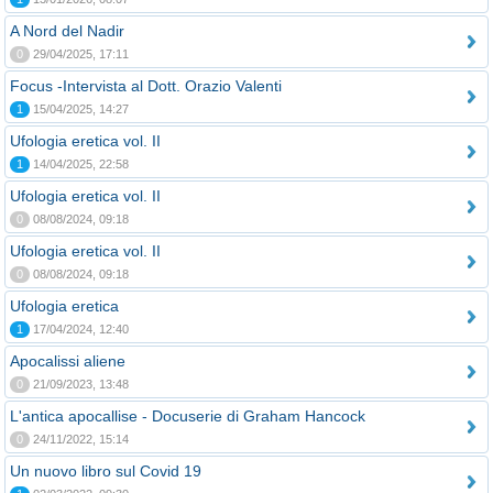
A Nord del Nadir
0
29/04/2025, 17:11
Focus -Intervista al Dott. Orazio Valenti
1
15/04/2025, 14:27
Ufologia eretica vol. II
1
14/04/2025, 22:58
Ufologia eretica vol. II
0
08/08/2024, 09:18
Ufologia eretica vol. II
0
08/08/2024, 09:18
Ufologia eretica
1
17/04/2024, 12:40
Apocalissi aliene
0
21/09/2023, 13:48
L'antica apocallise - Docuserie di Graham Hancock
0
24/11/2022, 15:14
Un nuovo libro sul Covid 19