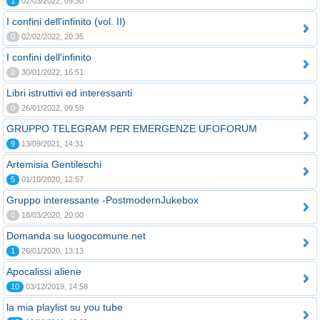
1
02/03/2022, 09:30
I confini dell'infinito (vol. II)
0
02/02/2022, 20:35
I confini dell'infinito
0
30/01/2022, 16:51
Libri istruttivi ed interessanti
0
26/01/2022, 09:59
GRUPPO TELEGRAM PER EMERGENZE UFOFORUM
9
13/09/2021, 14:31
Artemisia Gentileschi
5
01/10/2020, 12:57
Gruppo interessante -PostmodernJukebox
0
18/03/2020, 20:00
Domanda su luogocomune.net
1
26/01/2020, 13:13
Apocalissi aliene
10
03/12/2019, 14:58
la mia playlist su you tube