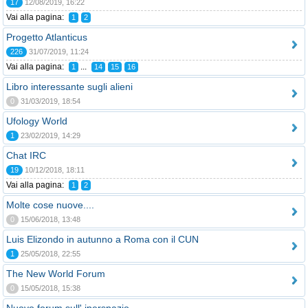
17
12/08/2019, 16:22
Vai alla pagina:
1
2
Progetto Atlanticus
226
31/07/2019, 11:24
Vai alla pagina:
...
1
14
15
16
Libro interessante sugli alieni
0
31/03/2019, 18:54
Ufology World
1
23/02/2019, 14:29
Chat IRC
19
10/12/2018, 18:11
Vai alla pagina:
1
2
Molte cose nuove....
0
15/06/2018, 13:48
Luis Elizondo in autunno a Roma con il CUN
1
25/05/2018, 22:55
The New World Forum
0
15/05/2018, 15:38