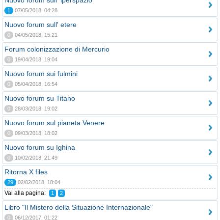
Nuovo forum sull' iperspazio
1
07/05/2018, 04:28
Nuovo forum sull' etere
0
04/05/2018, 15:21
Forum colonizzazione di Mercurio
0
19/04/2018, 19:04
Nuovo forum sui fulmini
0
05/04/2018, 16:54
Nuovo forum su Titano
0
28/03/2018, 19:02
Nuovo forum sul pianeta Venere
0
09/03/2018, 18:02
Nuovo forum su Ighina
0
10/02/2018, 21:49
Ritorna X files
29
02/02/2018, 18:04
Vai alla pagina:
1
2
Libro "Il Mistero della Situazione Internazionale"
0
06/12/2017, 01:22