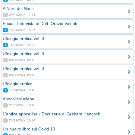
A Nord del Nadir
0
29/04/2025, 17:11
Focus -Intervista al Dott. Orazio Valenti
1
15/04/2025, 14:27
Ufologia eretica vol. II
1
14/04/2025, 22:58
Ufologia eretica vol. II
0
08/08/2024, 09:18
Ufologia eretica vol. II
0
08/08/2024, 09:18
Ufologia eretica
1
17/04/2024, 12:40
Apocalissi aliene
0
21/09/2023, 13:48
L'antica apocallise - Docuserie di Graham Hancock
0
24/11/2022, 15:14
Un nuovo libro sul Covid 19