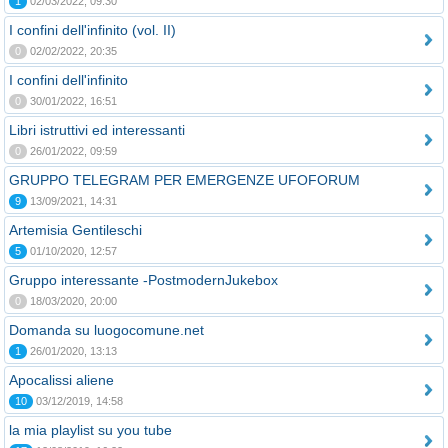
1
02/03/2022, 09:30
I confini dell'infinito (vol. II)
0
02/02/2022, 20:35
I confini dell'infinito
0
30/01/2022, 16:51
Libri istruttivi ed interessanti
0
26/01/2022, 09:59
GRUPPO TELEGRAM PER EMERGENZE UFOFORUM
9
13/09/2021, 14:31
Artemisia Gentileschi
5
01/10/2020, 12:57
Gruppo interessante -PostmodernJukebox
0
18/03/2020, 20:00
Domanda su luogocomune.net
1
26/01/2020, 13:13
Apocalissi aliene
10
03/12/2019, 14:58
la mia playlist su you tube