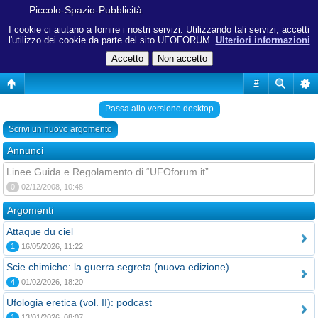
Piccolo-Spazio-Pubblicità
I cookie ci aiutano a fornire i nostri servizi. Utilizzando tali servizi, accetti
l'utilizzo dei cookie da parte del sito UFOFORUM.
Ulteriori informazioni
#
Passa allo versione desktop
Scrivi un nuovo argomento
Annunci
Linee Guida e Regolamento di “UFOforum.it”
0
02/12/2008, 10:48
Argomenti
Attaque du ciel
1
16/05/2026, 11:22
Scie chimiche: la guerra segreta (nuova edizione)
4
01/02/2026, 18:20
Ufologia eretica (vol. II): podcast
1
13/01/2026, 08:07