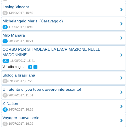
Loving Vincent
0
13/10/2017, 15:59
Michelangelo Merisi (Caravaggio)
3
11/09/2017, 00:49
Milo Manara
1
20/08/2017, 16:21
CORSO PER STIMOLARE LA LACRIMAZIONE NELLE
MADONNINE...
21
16/08/2017, 15:41
Vai alla pagina:
1
2
ufologia brasiliana
0
09/08/2017, 07:25
Un utente di you tube davvero interessante!
0
26/07/2017, 11:51
Z-Nation
6
24/07/2017, 16:28
Voyager nuova serie
0
10/07/2017, 16:29