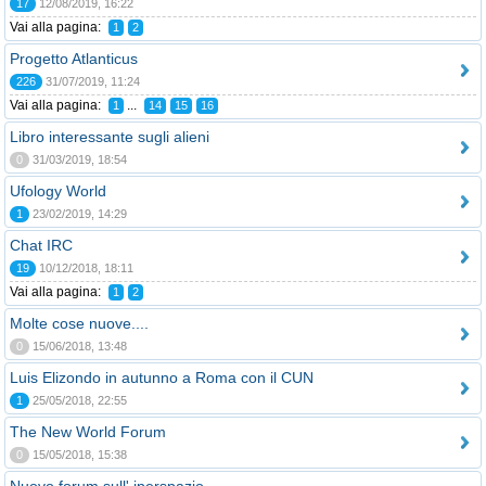
17
12/08/2019, 16:22
Vai alla pagina:
1
2
Progetto Atlanticus
226
31/07/2019, 11:24
Vai alla pagina:
...
1
14
15
16
Libro interessante sugli alieni
0
31/03/2019, 18:54
Ufology World
1
23/02/2019, 14:29
Chat IRC
19
10/12/2018, 18:11
Vai alla pagina:
1
2
Molte cose nuove....
0
15/06/2018, 13:48
Luis Elizondo in autunno a Roma con il CUN
1
25/05/2018, 22:55
The New World Forum
0
15/05/2018, 15:38