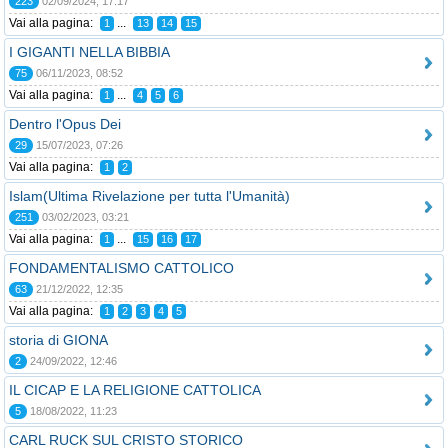
223
02/09/2024, 17:17
Vai alla pagina:
...
1
13
14
15
I GIGANTI NELLA BIBBIA
75
06/11/2023, 08:52
Vai alla pagina:
...
1
4
5
6
Dentro l'Opus Dei
29
15/07/2023, 07:26
Vai alla pagina:
1
2
Islam(Ultima Rivelazione per tutta l'Umanità)
251
03/02/2023, 03:21
Vai alla pagina:
...
1
15
16
17
FONDAMENTALISMO CATTOLICO
63
21/12/2022, 12:35
Vai alla pagina:
1
2
3
4
5
storia di GIONA
2
24/09/2022, 12:46
IL CICAP E LA RELIGIONE CATTOLICA
5
18/08/2022, 11:23
CARL RUCK SUL CRISTO STORICO