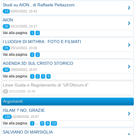
Studi su AION , di Raffaele Pettazzoni
13
02/01/2022, 15:41
AION
26
01/11/2025, 14:17
Vai alla pagina:
1
2
I LUOGHI DI MITHRA : FOTO E FILMATI
29
25/12/2021, 23:20
Vai alla pagina:
1
2
AGENDA 3D SUL CRISTO STORICO
49
29/03/2022, 15:07
Vai alla pagina:
1
2
3
4
Linee Guida e Regolamento di “UFOforum.it”
0
02/12/2008, 10:48
Argomenti
ISLAM ? NO, GRAZIE.
139
02/08/2026, 15:07
Vai alla pagina:
...
1
8
9
10
SALVIANO DI MARSIGLIA