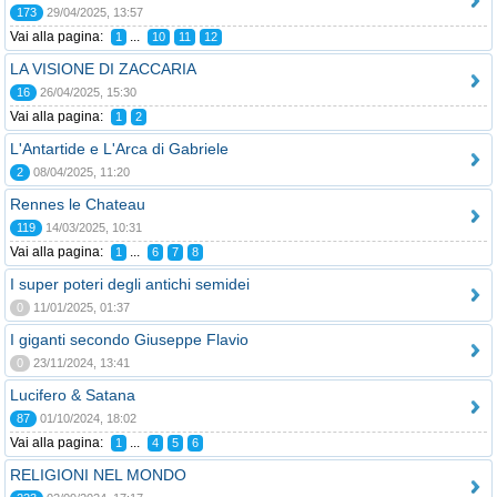
173
29/04/2025, 13:57
Vai alla pagina:
...
1
10
11
12
LA VISIONE DI ZACCARIA
16
26/04/2025, 15:30
Vai alla pagina:
1
2
L'Antartide e L'Arca di Gabriele
2
08/04/2025, 11:20
Rennes le Chateau
119
14/03/2025, 10:31
Vai alla pagina:
...
1
6
7
8
I super poteri degli antichi semidei
0
11/01/2025, 01:37
I giganti secondo Giuseppe Flavio
0
23/11/2024, 13:41
Lucifero & Satana
87
01/10/2024, 18:02
Vai alla pagina:
...
1
4
5
6
RELIGIONI NEL MONDO