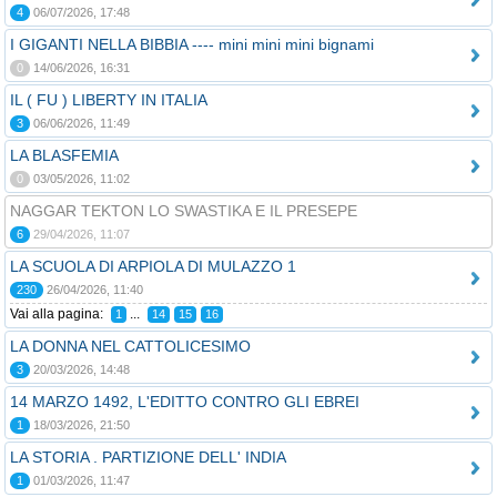
4
06/07/2026, 17:48
I GIGANTI NELLA BIBBIA ---- mini mini mini bignami
0
14/06/2026, 16:31
IL ( FU ) LIBERTY IN ITALIA
3
06/06/2026, 11:49
LA BLASFEMIA
0
03/05/2026, 11:02
NAGGAR TEKTON LO SWASTIKA E IL PRESEPE
6
29/04/2026, 11:07
LA SCUOLA DI ARPIOLA DI MULAZZO 1
230
26/04/2026, 11:40
Vai alla pagina:
...
1
14
15
16
LA DONNA NEL CATTOLICESIMO
3
20/03/2026, 14:48
14 MARZO 1492, L'EDITTO CONTRO GLI EBREI
1
18/03/2026, 21:50
LA STORIA . PARTIZIONE DELL' INDIA
1
01/03/2026, 11:47