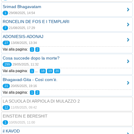
Srimad Bhagavatam
1
29/08/2025, 14:54
RONCELIN DE FOS E I TEMPLARI
7
21/08/2025, 17:29
ADONIESIS-ADONAJ
27
13/08/2025, 13:34
Vai alla pagina:
1
2
Cosa succede dopo la morte?
299
29/05/2025, 11:32
Vai alla pagina:
...
1
18
19
20
Bhagavad-Gita - Così com’è.
21
20/05/2025, 19:16
Vai alla pagina:
1
2
LA SCUOLA DI ARPIOLA DI MULAZZO 2
12
11/05/2025, 09:42
EINSTEIN E BERESHIT
1
10/05/2025, 11:00
il KAVOD