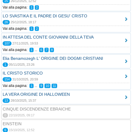
25
26/12/2025, 12:52
Vai alla pagina:
1
2
LO SVASTIKA E IL PADRE DI GESU' CRISTO
26
25/12/2025, 18:17
Vai alla pagina:
1
2
IN ATTESA DEL CONTE GIOVANNI DELLA TEVA
107
27/11/2025, 19:53
Vai alla pagina:
...
1
6
7
8
Elia Benamozegh L' ORIGINE DEI DOGMI CRISTIANI
1
05/11/2025, 23:26
IL CRISTO STORICO
154
31/10/2025, 20:59
Vai alla pagina:
...
1
9
10
11
LA VERA ORIGINE DI HALLOWEEN
13
28/10/2025, 15:37
CINQUE DISCENDENZE EBRAICHE
0
22/10/2025, 09:17
EINSTEIN
6
15/10/2025, 12:52