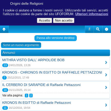
Origini delle Religioni
I cookie ci aiutano a fornire i nostri servizi. Utilizzando tali servizi, accetti
l'utilizzo dei cookie da parte del sito UFOFORUM.
Ulteriori informazioni
#
Passa allo versione desktop
Scrivi un nuovo argomento
Annunci
MITHRA VISTO DALL' ARPIOLIDE BOB
13
24/01/2026, 13:26
KRONOS - CHRONOS IN EGITTO DI RAFFAELE PETTAZZONI
7
25/12/2015, 17:49
IL CERBERO DI SARAPIDE di Raffaele Pettazzoni
16
01/11/2025, 15:14
Vai alla pagina:
1
2
KRONOS IN EGITTO di Raffaele Pettazzoni
11
16/12/2016, 19:54