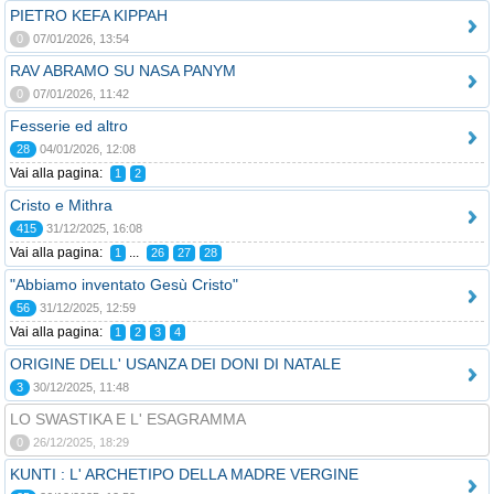
PIETRO KEFA KIPPAH
0
07/01/2026, 13:54
RAV ABRAMO SU NASA PANYM
0
07/01/2026, 11:42
Fesserie ed altro
28
04/01/2026, 12:08
Vai alla pagina:
1
2
Cristo e Mithra
415
31/12/2025, 16:08
Vai alla pagina:
...
1
26
27
28
"Abbiamo inventato Gesù Cristo"
56
31/12/2025, 12:59
Vai alla pagina:
1
2
3
4
ORIGINE DELL' USANZA DEI DONI DI NATALE
3
30/12/2025, 11:48
LO SWASTIKA E L' ESAGRAMMA
0
26/12/2025, 18:29
KUNTI : L' ARCHETIPO DELLA MADRE VERGINE