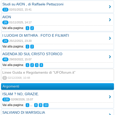
Studi su AION , di Raffaele Pettazzoni
13
02/01/2022, 15:41
AION
26
01/11/2025, 14:17
Vai alla pagina:
1
2
I LUOGHI DI MITHRA : FOTO E FILMATI
29
25/12/2021, 23:20
Vai alla pagina:
1
2
AGENDA 3D SUL CRISTO STORICO
49
29/03/2022, 15:07
Vai alla pagina:
1
2
3
4
Linee Guida e Regolamento di “UFOforum.it”
0
02/12/2008, 10:48
Argomenti
ISLAM ? NO, GRAZIE.
139
02/08/2026, 15:07
Vai alla pagina:
...
1
8
9
10
SALVIANO DI MARSIGLIA