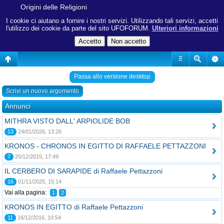
Origini delle Religioni
I cookie ci aiutano a fornire i nostri servizi. Utilizzando tali servizi, accetti
l'utilizzo dei cookie da parte del sito UFOFORUM.
Ulteriori informazioni
#
Passa allo versione desktop
Scrivi un nuovo argomento
Annunci
MITHRA VISTO DALL' ARPIOLIDE BOB
13
24/01/2026, 13:26
KRONOS - CHRONOS IN EGITTO DI RAFFAELE PETTAZZONI
7
25/12/2015, 17:49
IL CERBERO DI SARAPIDE di Raffaele Pettazzoni
16
01/11/2025, 15:14
Vai alla pagina:
1
2
KRONOS IN EGITTO di Raffaele Pettazzoni
11
16/12/2016, 19:54