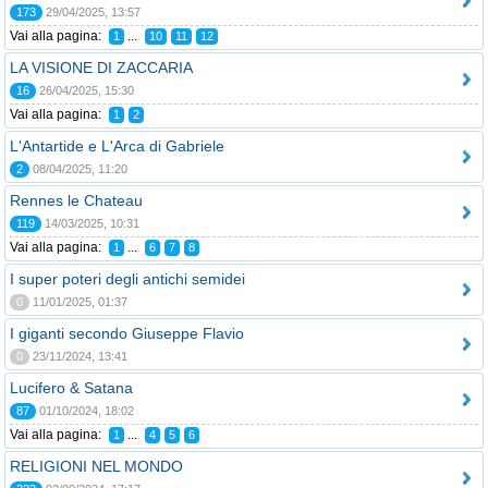
173
29/04/2025, 13:57
Vai alla pagina:
...
1
10
11
12
LA VISIONE DI ZACCARIA
16
26/04/2025, 15:30
Vai alla pagina:
1
2
L'Antartide e L'Arca di Gabriele
2
08/04/2025, 11:20
Rennes le Chateau
119
14/03/2025, 10:31
Vai alla pagina:
...
1
6
7
8
I super poteri degli antichi semidei
0
11/01/2025, 01:37
I giganti secondo Giuseppe Flavio
0
23/11/2024, 13:41
Lucifero & Satana
87
01/10/2024, 18:02
Vai alla pagina:
...
1
4
5
6
RELIGIONI NEL MONDO