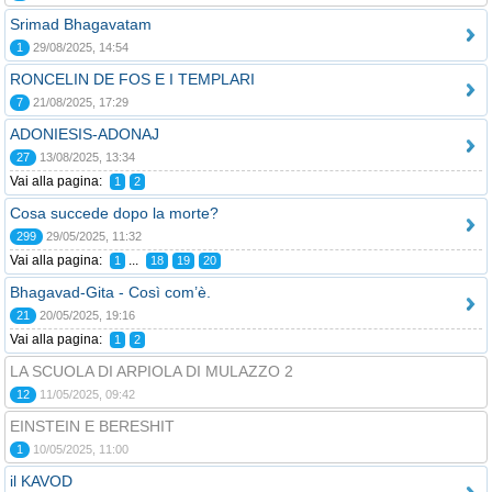
Srimad Bhagavatam
1
29/08/2025, 14:54
RONCELIN DE FOS E I TEMPLARI
7
21/08/2025, 17:29
ADONIESIS-ADONAJ
27
13/08/2025, 13:34
Vai alla pagina:
1
2
Cosa succede dopo la morte?
299
29/05/2025, 11:32
Vai alla pagina:
...
1
18
19
20
Bhagavad-Gita - Così com’è.
21
20/05/2025, 19:16
Vai alla pagina:
1
2
LA SCUOLA DI ARPIOLA DI MULAZZO 2
12
11/05/2025, 09:42
EINSTEIN E BERESHIT
1
10/05/2025, 11:00
il KAVOD