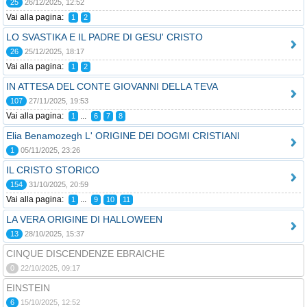
25
26/12/2025, 12:52
Vai alla pagina:
1
2
LO SVASTIKA E IL PADRE DI GESU' CRISTO
26
25/12/2025, 18:17
Vai alla pagina:
1
2
IN ATTESA DEL CONTE GIOVANNI DELLA TEVA
107
27/11/2025, 19:53
Vai alla pagina:
...
1
6
7
8
Elia Benamozegh L' ORIGINE DEI DOGMI CRISTIANI
1
05/11/2025, 23:26
IL CRISTO STORICO
154
31/10/2025, 20:59
Vai alla pagina:
...
1
9
10
11
LA VERA ORIGINE DI HALLOWEEN
13
28/10/2025, 15:37
CINQUE DISCENDENZE EBRAICHE
0
22/10/2025, 09:17
EINSTEIN
6
15/10/2025, 12:52