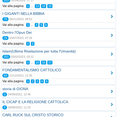
223
02/09/2024, 17:17
Vai alla pagina:
...
1
13
14
15
I GIGANTI NELLA BIBBIA
75
06/11/2023, 08:52
Vai alla pagina:
...
1
4
5
6
Dentro l'Opus Dei
29
15/07/2023, 07:26
Vai alla pagina:
1
2
Islam(Ultima Rivelazione per tutta l'Umanità)
251
03/02/2023, 03:21
Vai alla pagina:
...
1
15
16
17
FONDAMENTALISMO CATTOLICO
63
21/12/2022, 12:35
Vai alla pagina:
1
2
3
4
5
storia di GIONA
2
24/09/2022, 12:46
IL CICAP E LA RELIGIONE CATTOLICA
5
18/08/2022, 11:23
CARL RUCK SUL CRISTO STORICO