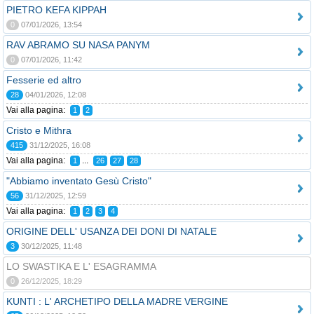
PIETRO KEFA KIPPAH
0
07/01/2026, 13:54
RAV ABRAMO SU NASA PANYM
0
07/01/2026, 11:42
Fesserie ed altro
28
04/01/2026, 12:08
Vai alla pagina:
1
2
Cristo e Mithra
415
31/12/2025, 16:08
Vai alla pagina:
...
1
26
27
28
"Abbiamo inventato Gesù Cristo"
56
31/12/2025, 12:59
Vai alla pagina:
1
2
3
4
ORIGINE DELL' USANZA DEI DONI DI NATALE
3
30/12/2025, 11:48
LO SWASTIKA E L' ESAGRAMMA
0
26/12/2025, 18:29
KUNTI : L' ARCHETIPO DELLA MADRE VERGINE