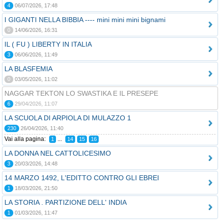
4
06/07/2026, 17:48
I GIGANTI NELLA BIBBIA ---- mini mini mini bignami
0
14/06/2026, 16:31
IL ( FU ) LIBERTY IN ITALIA
3
06/06/2026, 11:49
LA BLASFEMIA
0
03/05/2026, 11:02
NAGGAR TEKTON LO SWASTIKA E IL PRESEPE
6
29/04/2026, 11:07
LA SCUOLA DI ARPIOLA DI MULAZZO 1
230
26/04/2026, 11:40
Vai alla pagina:
...
1
14
15
16
LA DONNA NEL CATTOLICESIMO
3
20/03/2026, 14:48
14 MARZO 1492, L'EDITTO CONTRO GLI EBREI
1
18/03/2026, 21:50
LA STORIA . PARTIZIONE DELL' INDIA
1
01/03/2026, 11:47