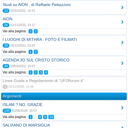
Studi su AION , di Raffaele Pettazzoni
13
02/01/2022, 15:41
AION
26
01/11/2025, 14:17
Vai alla pagina:
1
2
I LUOGHI DI MITHRA : FOTO E FILMATI
29
25/12/2021, 23:20
Vai alla pagina:
1
2
AGENDA 3D SUL CRISTO STORICO
49
29/03/2022, 15:07
Vai alla pagina:
1
2
3
4
Linee Guida e Regolamento di “UFOforum.it”
0
02/12/2008, 10:48
Argomenti
ISLAM ? NO, GRAZIE.
139
02/08/2026, 15:07
Vai alla pagina:
...
1
8
9
10
SALVIANO DI MARSIGLIA