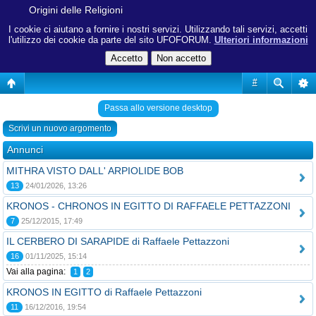
Origini delle Religioni
I cookie ci aiutano a fornire i nostri servizi. Utilizzando tali servizi, accetti
l'utilizzo dei cookie da parte del sito UFOFORUM.
Ulteriori informazioni
#
Passa allo versione desktop
Scrivi un nuovo argomento
Annunci
MITHRA VISTO DALL' ARPIOLIDE BOB
13
24/01/2026, 13:26
KRONOS - CHRONOS IN EGITTO DI RAFFAELE PETTAZZONI
7
25/12/2015, 17:49
IL CERBERO DI SARAPIDE di Raffaele Pettazzoni
16
01/11/2025, 15:14
Vai alla pagina:
1
2
KRONOS IN EGITTO di Raffaele Pettazzoni
11
16/12/2016, 19:54