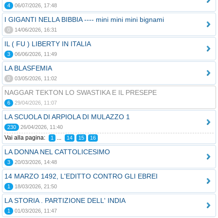
4
06/07/2026, 17:48
I GIGANTI NELLA BIBBIA ---- mini mini mini bignami
0
14/06/2026, 16:31
IL ( FU ) LIBERTY IN ITALIA
3
06/06/2026, 11:49
LA BLASFEMIA
0
03/05/2026, 11:02
NAGGAR TEKTON LO SWASTIKA E IL PRESEPE
6
29/04/2026, 11:07
LA SCUOLA DI ARPIOLA DI MULAZZO 1
230
26/04/2026, 11:40
Vai alla pagina:
...
1
14
15
16
LA DONNA NEL CATTOLICESIMO
3
20/03/2026, 14:48
14 MARZO 1492, L'EDITTO CONTRO GLI EBREI
1
18/03/2026, 21:50
LA STORIA . PARTIZIONE DELL' INDIA
1
01/03/2026, 11:47