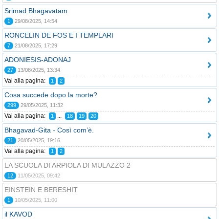
Srimad Bhagavatam
1
29/08/2025, 14:54
RONCELIN DE FOS E I TEMPLARI
7
21/08/2025, 17:29
ADONIESIS-ADONAJ
27
13/08/2025, 13:34
Vai alla pagina:
1
2
Cosa succede dopo la morte?
299
29/05/2025, 11:32
Vai alla pagina:
...
1
18
19
20
Bhagavad-Gita - Così com’è.
21
20/05/2025, 19:16
Vai alla pagina:
1
2
LA SCUOLA DI ARPIOLA DI MULAZZO 2
12
11/05/2025, 09:42
EINSTEIN E BERESHIT
1
10/05/2025, 11:00
il KAVOD