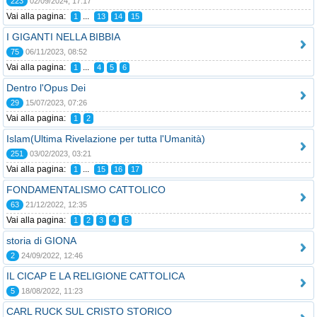
223
02/09/2024, 17:17
Vai alla pagina:
...
1
13
14
15
I GIGANTI NELLA BIBBIA
75
06/11/2023, 08:52
Vai alla pagina:
...
1
4
5
6
Dentro l'Opus Dei
29
15/07/2023, 07:26
Vai alla pagina:
1
2
Islam(Ultima Rivelazione per tutta l'Umanità)
251
03/02/2023, 03:21
Vai alla pagina:
...
1
15
16
17
FONDAMENTALISMO CATTOLICO
63
21/12/2022, 12:35
Vai alla pagina:
1
2
3
4
5
storia di GIONA
2
24/09/2022, 12:46
IL CICAP E LA RELIGIONE CATTOLICA
5
18/08/2022, 11:23
CARL RUCK SUL CRISTO STORICO