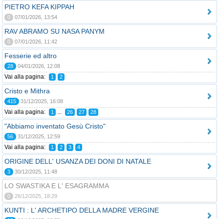
PIETRO KEFA KIPPAH
0
07/01/2026, 13:54
RAV ABRAMO SU NASA PANYM
0
07/01/2026, 11:42
Fesserie ed altro
28
04/01/2026, 12:08
Vai alla pagina:
1
2
Cristo e Mithra
415
31/12/2025, 16:08
Vai alla pagina:
...
1
26
27
28
"Abbiamo inventato Gesù Cristo"
56
31/12/2025, 12:59
Vai alla pagina:
1
2
3
4
ORIGINE DELL' USANZA DEI DONI DI NATALE
3
30/12/2025, 11:48
LO SWASTIKA E L' ESAGRAMMA
0
26/12/2025, 18:29
KUNTI : L' ARCHETIPO DELLA MADRE VERGINE