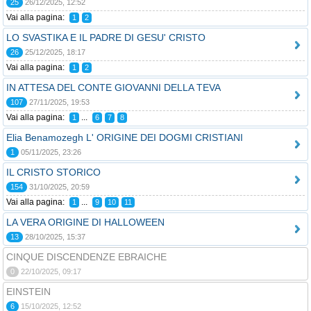
25
26/12/2025, 12:52
Vai alla pagina:
1
2
LO SVASTIKA E IL PADRE DI GESU' CRISTO
26
25/12/2025, 18:17
Vai alla pagina:
1
2
IN ATTESA DEL CONTE GIOVANNI DELLA TEVA
107
27/11/2025, 19:53
Vai alla pagina:
...
1
6
7
8
Elia Benamozegh L' ORIGINE DEI DOGMI CRISTIANI
1
05/11/2025, 23:26
IL CRISTO STORICO
154
31/10/2025, 20:59
Vai alla pagina:
...
1
9
10
11
LA VERA ORIGINE DI HALLOWEEN
13
28/10/2025, 15:37
CINQUE DISCENDENZE EBRAICHE
0
22/10/2025, 09:17
EINSTEIN
6
15/10/2025, 12:52