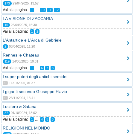
173
29/04/2025, 13:57
Vai alla pagina:
...
1
10
11
12
LA VISIONE DI ZACCARIA
16
26/04/2025, 15:30
Vai alla pagina:
1
2
L'Antartide e L'Arca di Gabriele
2
08/04/2025, 11:20
Rennes le Chateau
119
14/03/2025, 10:31
Vai alla pagina:
...
1
6
7
8
I super poteri degli antichi semidei
0
11/01/2025, 01:37
I giganti secondo Giuseppe Flavio
0
23/11/2024, 13:41
Lucifero & Satana
87
01/10/2024, 18:02
Vai alla pagina:
...
1
4
5
6
RELIGIONI NEL MONDO