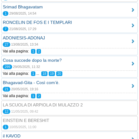
Srimad Bhagavatam
1
29/08/2025, 14:54
RONCELIN DE FOS E I TEMPLARI
7
21/08/2025, 17:29
ADONIESIS-ADONAJ
27
13/08/2025, 13:34
Vai alla pagina:
1
2
Cosa succede dopo la morte?
299
29/05/2025, 11:32
Vai alla pagina:
...
1
18
19
20
Bhagavad-Gita - Così com’è.
21
20/05/2025, 19:16
Vai alla pagina:
1
2
LA SCUOLA DI ARPIOLA DI MULAZZO 2
12
11/05/2025, 09:42
EINSTEIN E BERESHIT
1
10/05/2025, 11:00
il KAVOD