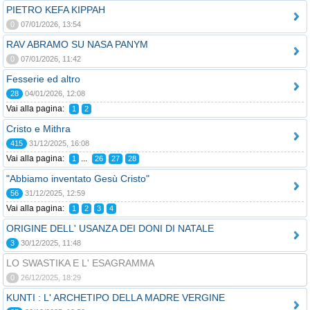
PIETRO KEFA KIPPAH
0
07/01/2026, 13:54
RAV ABRAMO SU NASA PANYM
0
07/01/2026, 11:42
Fesserie ed altro
28
04/01/2026, 12:08
Vai alla pagina:
1
2
Cristo e Mithra
415
31/12/2025, 16:08
Vai alla pagina:
...
1
26
27
28
"Abbiamo inventato Gesù Cristo"
56
31/12/2025, 12:59
Vai alla pagina:
1
2
3
4
ORIGINE DELL' USANZA DEI DONI DI NATALE
3
30/12/2025, 11:48
LO SWASTIKA E L' ESAGRAMMA
0
26/12/2025, 18:29
KUNTI : L' ARCHETIPO DELLA MADRE VERGINE