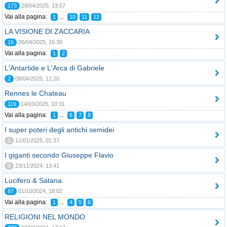
173
29/04/2025, 13:57
Vai alla pagina:
...
1
10
11
12
LA VISIONE DI ZACCARIA
16
26/04/2025, 15:30
Vai alla pagina:
1
2
L'Antartide e L'Arca di Gabriele
2
08/04/2025, 11:20
Rennes le Chateau
119
14/03/2025, 10:31
Vai alla pagina:
...
1
6
7
8
I super poteri degli antichi semidei
0
11/01/2025, 01:37
I giganti secondo Giuseppe Flavio
0
23/11/2024, 13:41
Lucifero & Satana
87
01/10/2024, 18:02
Vai alla pagina:
...
1
4
5
6
RELIGIONI NEL MONDO