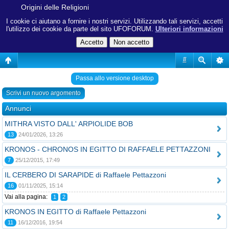
Origini delle Religioni
I cookie ci aiutano a fornire i nostri servizi. Utilizzando tali servizi, accetti
l'utilizzo dei cookie da parte del sito UFOFORUM.
Ulteriori informazioni
#
Passa allo versione desktop
Scrivi un nuovo argomento
Annunci
MITHRA VISTO DALL' ARPIOLIDE BOB
13
24/01/2026, 13:26
KRONOS - CHRONOS IN EGITTO DI RAFFAELE PETTAZZONI
7
25/12/2015, 17:49
IL CERBERO DI SARAPIDE di Raffaele Pettazzoni
16
01/11/2025, 15:14
Vai alla pagina:
1
2
KRONOS IN EGITTO di Raffaele Pettazzoni
11
16/12/2016, 19:54