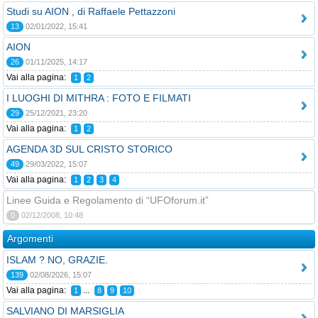
Studi su AION , di Raffaele Pettazzoni
13
02/01/2022, 15:41
AION
26
01/11/2025, 14:17
Vai alla pagina:
1
2
I LUOGHI DI MITHRA : FOTO E FILMATI
29
25/12/2021, 23:20
Vai alla pagina:
1
2
AGENDA 3D SUL CRISTO STORICO
49
29/03/2022, 15:07
Vai alla pagina:
1
2
3
4
Linee Guida e Regolamento di “UFOforum.it”
0
02/12/2008, 10:48
Argomenti
ISLAM ? NO, GRAZIE.
139
02/08/2026, 15:07
Vai alla pagina:
...
1
8
9
10
SALVIANO DI MARSIGLIA