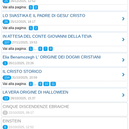
25
26/12/2025, 12:52
Vai alla pagina:
1
2
LO SVASTIKA E IL PADRE DI GESU' CRISTO
26
25/12/2025, 18:17
Vai alla pagina:
1
2
IN ATTESA DEL CONTE GIOVANNI DELLA TEVA
107
27/11/2025, 19:53
Vai alla pagina:
...
1
6
7
8
Elia Benamozegh L' ORIGINE DEI DOGMI CRISTIANI
1
05/11/2025, 23:26
IL CRISTO STORICO
154
31/10/2025, 20:59
Vai alla pagina:
...
1
9
10
11
LA VERA ORIGINE DI HALLOWEEN
13
28/10/2025, 15:37
CINQUE DISCENDENZE EBRAICHE
0
22/10/2025, 09:17
EINSTEIN
6
15/10/2025, 12:52