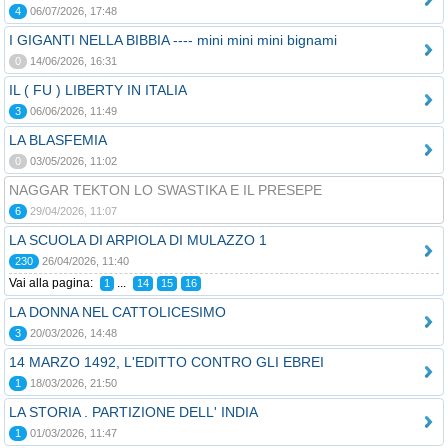
4
06/07/2026, 17:48
I GIGANTI NELLA BIBBIA ---- mini mini mini bignami
0
14/06/2026, 16:31
IL ( FU ) LIBERTY IN ITALIA
3
06/06/2026, 11:49
LA BLASFEMIA
0
03/05/2026, 11:02
NAGGAR TEKTON LO SWASTIKA E IL PRESEPE
6
29/04/2026, 11:07
LA SCUOLA DI ARPIOLA DI MULAZZO 1
230
26/04/2026, 11:40
Vai alla pagina:
...
1
14
15
16
LA DONNA NEL CATTOLICESIMO
3
20/03/2026, 14:48
14 MARZO 1492, L'EDITTO CONTRO GLI EBREI
1
18/03/2026, 21:50
LA STORIA . PARTIZIONE DELL' INDIA
1
01/03/2026, 11:47