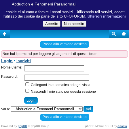
Abduction e Fenomeni Paranormali
I cookie ci aiutano a fornire i nostri servizi. Utilizzando tali servizi, accetti
l'utilizzo dei cookie da parte del sito UFOFORUM.
Ulteriori informazioni
Passa allo versione desktop
Non hai i permessi per leggere gli argomenti di questo forum.
Login
•
Iscriviti
Nome utente:
Password:
Collegami in automatico ad ogni visita
Nascondi il mio stato per questa sessione
Vai a:
Passa allo versione desktop
Powered by
phpBB
© phpBB Group.
phpBB Mobile / SEO by
Artodia
.