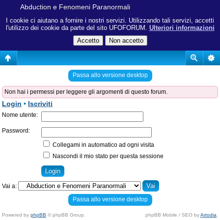
Abduction e Fenomeni Paranormali
I cookie ci aiutano a fornire i nostri servizi. Utilizzando tali servizi, accetti
l'utilizzo dei cookie da parte del sito UFOFORUM.
Ulteriori informazioni
Passa allo versione desktop
Non hai i permessi per leggere gli argomenti di questo forum.
Login
•
Iscriviti
Nome utente:
Password:
Collegami in automatico ad ogni visita
Nascondi il mio stato per questa sessione
Vai a:
Passa allo versione desktop
Powered by
phpBB
© phpBB Group.
phpBB Mobile / SEO by
Artodia
.