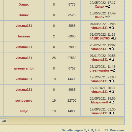
22/05/2022, 17:17
Xanax
0
8778
Xanax
18/05/2022, 17:49
Xanax
0
8523
Xanax
01/04/2022, 21:03
vimana131
0
8888
vimana131
31/03/2022, 11:13
barionu
2
6968
FABIOSKY63
25/02/2022, 19:02
vimana131
0
7900
vimana131
07/01/2022, 20:56
vimana131
28
27562
vimana131
26/12/2021, 11:43
greenwarrior
0
8757
greenwarrior
17/12/2021, 21:08
vimana131
10
14405
vimana131
15/11/2021, 18:24
vimana131
0
9965
vimana131
28/09/2021, 19:55
sottovento
19
22700
MaxpoweR
17/09/2021, 01:35
sanje
10
14006
vimana131
Vai alla pagina
1
,
2
,
3
,
4
,
5
...
31
Prossimo