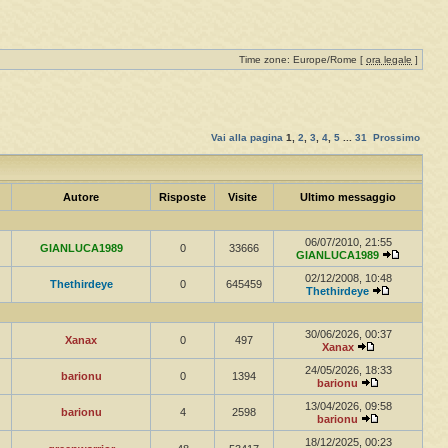
Time zone: Europe/Rome [
ora legale
]
Vai alla pagina
1
,
2
,
3
,
4
,
5
...
31
Prossimo
Autore
Risposte
Visite
Ultimo messaggio
06/07/2010, 21:55
GIANLUCA1989
0
33666
GIANLUCA1989
02/12/2008, 10:48
Thethirdeye
0
645459
Thethirdeye
30/06/2026, 00:37
Xanax
0
497
Xanax
24/05/2026, 18:33
barionu
0
1394
barionu
13/04/2026, 09:58
barionu
4
2598
barionu
18/12/2025, 00:23