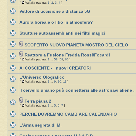
[
Vai alla pagina:
1
,
2
,
3
,
4
]
Vettore di uccisione a distanza 5G
Aurora boreale o litio in atmosfera?
Strutture autoassemblanti nei filtri magici
SCOPERTO NUOVO PIANETA MOSTRO DEL CIELO
Reattore a Fusione Fredda Rossi/Focardi
[
Vai alla pagina:
1
...
58
,
59
,
60
]
AI COSCIENTE - I nuovi CREATORI
L'Universo Olografico
[
Vai alla pagina:
1
...
9
,
10
,
11
]
Il cervello umano può connettersi alle astronavi aliene . 
Terra piana 2
[
Vai alla pagina:
1
...
5
,
6
,
7
]
PERCHÈ DOVREMMO CAMBIARE CALENDARIO
L’Arma segreta di M.