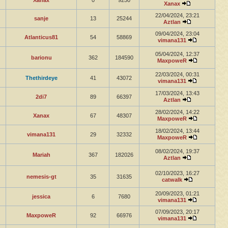
Xanax
0
9250
Xanax
22/04/2024, 23:21
sanje
13
25244
Aztlan
09/04/2024, 23:04
Atlanticus81
54
58869
vimana131
05/04/2024, 12:37
barionu
362
184590
MaxpoweR
22/03/2024, 00:31
Thethirdeye
41
43072
vimana131
17/03/2024, 13:43
2di7
89
66397
Aztlan
28/02/2024, 14:22
Xanax
67
48307
MaxpoweR
18/02/2024, 13:44
vimana131
29
32332
MaxpoweR
08/02/2024, 19:37
Mariah
367
182026
Aztlan
02/10/2023, 16:27
nemesis-gt
35
31635
catwalk
20/09/2023, 01:21
jessica
6
7680
vimana131
07/09/2023, 20:17
MaxpoweR
92
66976
vimana131