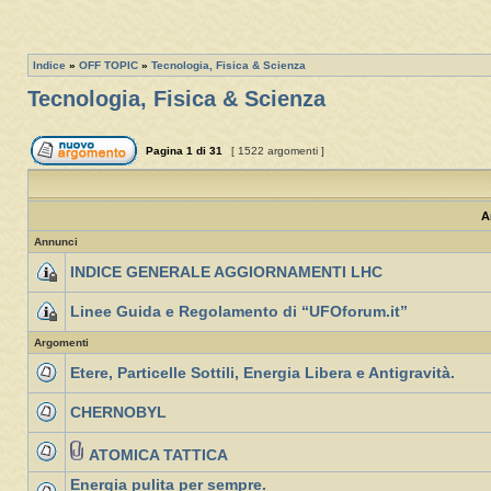
Indice
»
OFF TOPIC
»
Tecnologia, Fisica & Scienza
Tecnologia, Fisica & Scienza
Pagina
1
di
31
[ 1522 argomenti ]
A
Annunci
INDICE GENERALE AGGIORNAMENTI LHC
Linee Guida e Regolamento di “UFOforum.it”
Argomenti
Etere, Particelle Sottili, Energia Libera e Antigravità.
CHERNOBYL
ATOMICA TATTICA
Energia pulita per sempre.