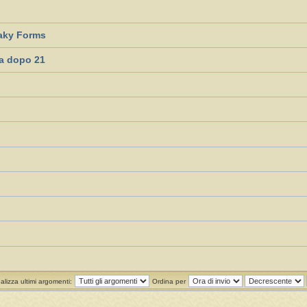
aky Forms
a dopo 21
alizza ultimi argomenti:
Ordina per