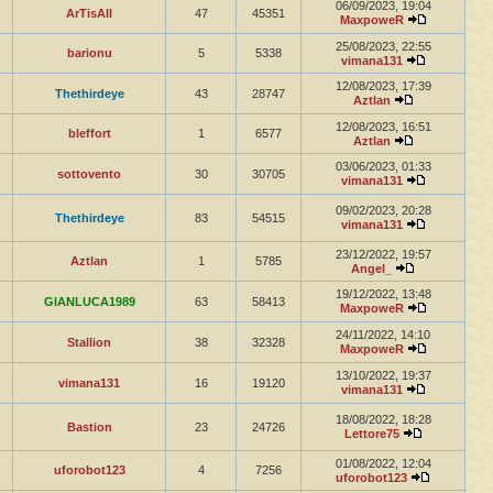
06/09/2023, 19:04
ArTisAll
47
45351
MaxpoweR
25/08/2023, 22:55
barionu
5
5338
vimana131
12/08/2023, 17:39
Thethirdeye
43
28747
Aztlan
12/08/2023, 16:51
bleffort
1
6577
Aztlan
03/06/2023, 01:33
sottovento
30
30705
vimana131
09/02/2023, 20:28
Thethirdeye
83
54515
vimana131
23/12/2022, 19:57
Aztlan
1
5785
Angel_
19/12/2022, 13:48
GIANLUCA1989
63
58413
MaxpoweR
24/11/2022, 14:10
Stallion
38
32328
MaxpoweR
13/10/2022, 19:37
vimana131
16
19120
vimana131
18/08/2022, 18:28
Bastion
23
24726
Lettore75
01/08/2022, 12:04
uforobot123
4
7256
uforobot123