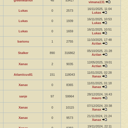
greenwarrior
48
53417
vimana131
16/11/2025, 11:04
Lukas
0
2573
Lukas
16/11/2025, 10:53
Lukas
0
1939
Lukas
16/11/2025, 10:51
Lukas
0
1659
Lukas
11/10/2025, 17:48
barionu
1
2755
Aztlan
05/10/2025, 21:28
Stalker
890
316862
Aztlan
12/05/2025, 19:01
Xanax
2
9035
Aztlan
11/01/2025, 02:28
Atlanticus81
151
118043
Xanax
11/01/2025, 01:18
Xanax
0
8365
Xanax
28/12/2024, 16:43
sanje
97
59964
mauro
07/12/2024, 20:38
Xanax
0
10115
Xanax
21/11/2024, 21:24
Xanax
0
9573
Xanax
19/11/2024, 22:11