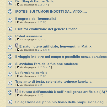
Dal Blog di Beppe Grillo
[
Vai alla pagina:
1
,
2
,
3
,
4
]
IPOTESI SUI TUMORI INDOTTI DAL V@XX ....
Il segreto dell'immortalità
[
Vai alla pagina:
1
,
2
,
3
]
L'ultima evoluzione del genere Umano
Robot assassini
[
Vai alla pagina:
1
,
2
,
3
]
E’ nato l’utero artificiale, benvenuti in Matrix.
[
Vai alla pagina:
1
...
4
,
5
,
6
]
Il viaggio indietro nel tempo è possibile senza paradoss
Si avvicina l'era della fusione nucleare
[
Vai alla pagina:
1
,
2
,
3
,
4
,
5
]
Le formiche zombie
[
Vai alla pagina:
1
,
2
,
3
]
Trapianto di testa, scienziato torinese lancia la
[
Vai alla pagina:
1
,
2
]
Il futuro dell'umanità è nell'intelligenza artificiale (IA)
[
Vai alla pagina:
1
,
2
]
Spiegazione del principio fisico della propulsione degli