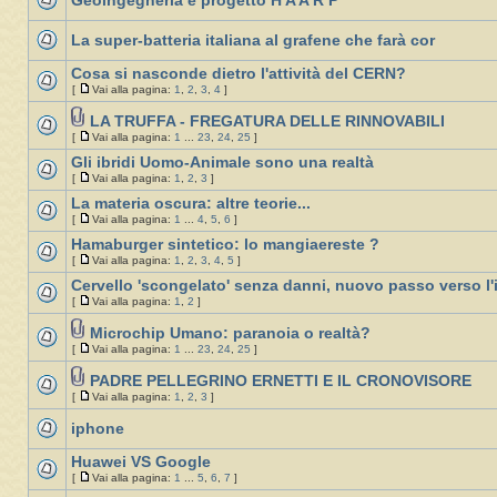
Geoingegneria e progetto H A A R P
La super-batteria italiana al grafene che farà cor
Cosa si nasconde dietro l'attività del CERN?
[
Vai alla pagina:
1
,
2
,
3
,
4
]
LA TRUFFA - FREGATURA DELLE RINNOVABILI
[
Vai alla pagina:
1
...
23
,
24
,
25
]
Gli ibridi Uomo-Animale sono una realtà
[
Vai alla pagina:
1
,
2
,
3
]
La materia oscura: altre teorie...
[
Vai alla pagina:
1
...
4
,
5
,
6
]
Hamaburger sintetico: lo mangiaereste ?
[
Vai alla pagina:
1
,
2
,
3
,
4
,
5
]
Cervello 'scongelato' senza danni, nuovo passo verso l'
[
Vai alla pagina:
1
,
2
]
Microchip Umano: paranoia o realtà?
[
Vai alla pagina:
1
...
23
,
24
,
25
]
PADRE PELLEGRINO ERNETTI E IL CRONOVISORE
[
Vai alla pagina:
1
,
2
,
3
]
iphone
Huawei VS Google
[
Vai alla pagina:
1
...
5
,
6
,
7
]