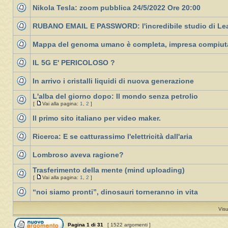
Nikola Tesla: zoom pubblica 24/5/2022 Ore 20:00
RUBANO EMAIL E PASSWORD: l'incredibile studio di Le
Mappa del genoma umano è completa, impresa compiut
IL 5G E' PERICOLOSO ?
In arrivo i cristalli liquidi di nuova generazione
L'alba del giorno dopo: Il mondo senza petrolio
[
Vai alla pagina:
1
,
2
]
Il primo sito italiano per video maker.
Ricerca: E se catturassimo l'elettricità dall'aria
Lombroso aveva ragione?
Trasferimento della mente (mind uploading)
[
Vai alla pagina:
1
,
2
]
“noi siamo pronti”, dinosauri torneranno in vita
Visu
Pagina
1
di
31
[ 1522 argomenti ]