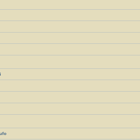
i
?
 ufo