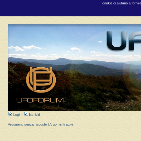
I cookie ci aiutano a fornir
Login
Iscriviti
Argomenti senza risposte
|
Argomenti attivi