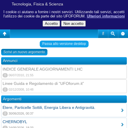
Tecnologia, Fisica & Scienza
I cookie ci aiutano a fornire i nostri servizi. Utilizzando tali servizi, accetti
l'utilizzo dei cookie da parte del sito UFOFORUM.
Ulteriori informazioni
#
Passa allo versione desktop
Scrivi un nuovo argomento
Annunci
INDICE GENERALE AGGIORNAMENTI LHC
0
06/07/2010, 21:55
Linee Guida e Regolamento di “UFOforum.it”
0
02/12/2008, 10:48
Argomenti
Etere, Particelle Sottili, Energia Libera e Antigravità.
0
30/06/2026, 00:37
CHERNOBYL
0
24/05/2026, 18:33