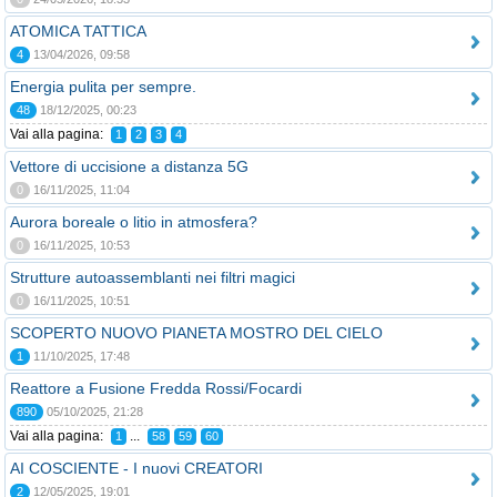
ATOMICA TATTICA
4
13/04/2026, 09:58
Energia pulita per sempre.
48
18/12/2025, 00:23
Vai alla pagina:
1
2
3
4
Vettore di uccisione a distanza 5G
0
16/11/2025, 11:04
Aurora boreale o litio in atmosfera?
0
16/11/2025, 10:53
Strutture autoassemblanti nei filtri magici
0
16/11/2025, 10:51
SCOPERTO NUOVO PIANETA MOSTRO DEL CIELO
1
11/10/2025, 17:48
Reattore a Fusione Fredda Rossi/Focardi
890
05/10/2025, 21:28
Vai alla pagina:
...
1
58
59
60
AI COSCIENTE - I nuovi CREATORI
2
12/05/2025, 19:01