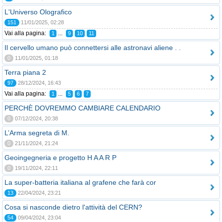
L'Universo Olografico
151
11/01/2025, 02:28
Vai alla pagina:
...
1
9
10
11
Il cervello umano può connettersi alle astronavi aliene . .
0
11/01/2025, 01:18
Terra piana 2
97
28/12/2024, 16:43
Vai alla pagina:
...
1
5
6
7
PERCHÈ DOVREMMO CAMBIARE CALENDARIO
0
07/12/2024, 20:38
L’Arma segreta di M.
0
21/11/2024, 21:24
Geoingegneria e progetto H A A R P
0
19/11/2024, 22:11
La super-batteria italiana al grafene che farà cor
13
22/04/2024, 23:21
Cosa si nasconde dietro l'attività del CERN?
54
09/04/2024, 23:04