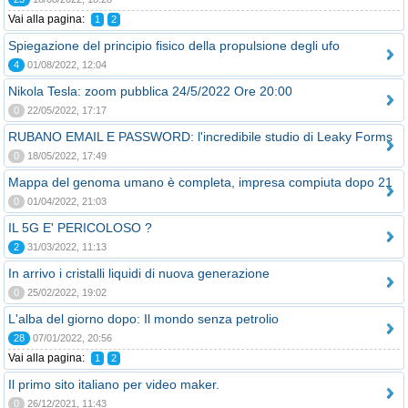
Vai alla pagina:
1
2
Spiegazione del principio fisico della propulsione degli ufo
4
01/08/2022, 12:04
Nikola Tesla: zoom pubblica 24/5/2022 Ore 20:00
0
22/05/2022, 17:17
RUBANO EMAIL E PASSWORD: l'incredibile studio di Leaky Forms
0
18/05/2022, 17:49
Mappa del genoma umano è completa, impresa compiuta dopo 21
0
01/04/2022, 21:03
IL 5G E' PERICOLOSO ?
2
31/03/2022, 11:13
In arrivo i cristalli liquidi di nuova generazione
0
25/02/2022, 19:02
L'alba del giorno dopo: Il mondo senza petrolio
28
07/01/2022, 20:56
Vai alla pagina:
1
2
Il primo sito italiano per video maker.
0
26/12/2021, 11:43