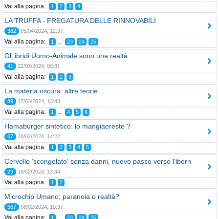
Vai alla pagina:
1
2
3
4
LA TRUFFA - FREGATURA DELLE RINNOVABILI
362
05/04/2024, 12:37
Vai alla pagina:
...
1
23
24
25
Gli ibridi Uomo-Animale sono una realtà
41
22/03/2024, 00:31
Vai alla pagina:
1
2
3
La materia oscura: altre teorie...
89
17/03/2024, 13:43
Vai alla pagina:
...
1
4
5
6
Hamaburger sintetico: lo mangiaereste ?
67
28/02/2024, 14:22
Vai alla pagina:
1
2
3
4
5
Cervello 'scongelato' senza danni, nuovo passo verso l'ibern
29
18/02/2024, 13:44
Vai alla pagina:
1
2
Microchip Umano: paranoia o realtà?
367
08/02/2024, 19:37
Vai alla pagina:
...
1
23
24
25