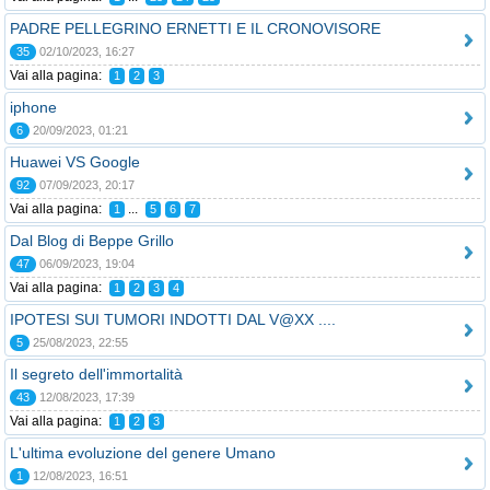
PADRE PELLEGRINO ERNETTI E IL CRONOVISORE
35
02/10/2023, 16:27
Vai alla pagina:
1
2
3
iphone
6
20/09/2023, 01:21
Huawei VS Google
92
07/09/2023, 20:17
Vai alla pagina:
...
1
5
6
7
Dal Blog di Beppe Grillo
47
06/09/2023, 19:04
Vai alla pagina:
1
2
3
4
IPOTESI SUI TUMORI INDOTTI DAL V@XX ....
5
25/08/2023, 22:55
Il segreto dell'immortalità
43
12/08/2023, 17:39
Vai alla pagina:
1
2
3
L'ultima evoluzione del genere Umano
1
12/08/2023, 16:51