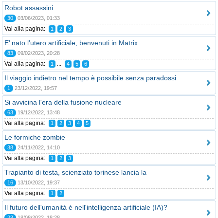
Robot assassini
30
03/06/2023, 01:33
Vai alla pagina:
1
2
3
E’ nato l’utero artificiale, benvenuti in Matrix.
83
09/02/2023, 20:28
Vai alla pagina:
...
1
4
5
6
Il viaggio indietro nel tempo è possibile senza paradossi
1
23/12/2022, 19:57
Si avvicina l'era della fusione nucleare
63
19/12/2022, 13:48
Vai alla pagina:
1
2
3
4
5
Le formiche zombie
38
24/11/2022, 14:10
Vai alla pagina:
1
2
3
Trapianto di testa, scienziato torinese lancia la
16
13/10/2022, 19:37
Vai alla pagina:
1
2
Il futuro dell'umanità è nell'intelligenza artificiale (IA)?
23
18/08/2022, 18:28