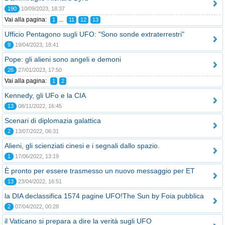
190
10/09/2023, 18:37
Vai alla pagina:
...
1
11
12
13
Ufficio Pentagono sugli UFO: "Sono sonde extraterrestri"
9
19/04/2023, 18:41
Pope: gli alieni sono angeli e demoni
26
27/01/2023, 17:50
Vai alla pagina:
1
2
Kennedy, gli UFo e la CIA
13
08/11/2022, 16:45
Scenari di diplomazia galattica
2
13/07/2022, 06:31
Alieni, gli scienziati cinesi e i segnali dallo spazio.
1
17/06/2022, 13:19
È pronto per essere trasmesso un nuovo messaggio per ET
13
23/04/2022, 16:51
la DIA declassifica 1574 pagine UFO!The Sun by Foia pubblica
2
07/04/2022, 00:28
il Vaticano si prepara a dire la verità sugli UFO