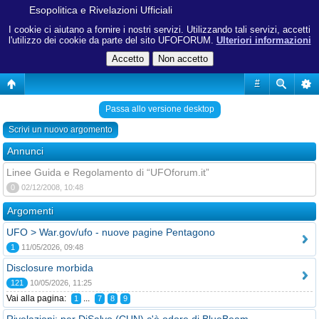
Esopolitica e Rivelazioni Ufficiali
I cookie ci aiutano a fornire i nostri servizi. Utilizzando tali servizi, accetti
l'utilizzo dei cookie da parte del sito UFOFORUM.
Ulteriori informazioni
#
Passa allo versione desktop
Scrivi un nuovo argomento
Annunci
Linee Guida e Regolamento di “UFOforum.it”
0
02/12/2008, 10:48
Argomenti
UFO > War.gov/ufo - nuove pagine Pentagono
1
11/05/2026, 09:48
Disclosure morbida
121
10/05/2026, 11:25
Vai alla pagina:
...
1
7
8
9