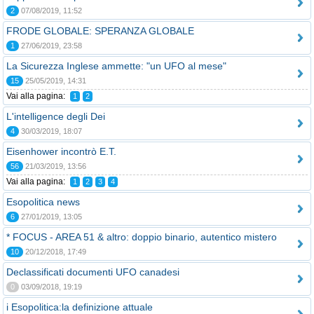
2
07/08/2019, 11:52
FRODE GLOBALE: SPERANZA GLOBALE
1
27/06/2019, 23:58
La Sicurezza Inglese ammette: "un UFO al mese"
15
25/05/2019, 14:31
Vai alla pagina:
1
2
L'intelligence degli Dei
4
30/03/2019, 18:07
Eisenhower incontrò E.T.
56
21/03/2019, 13:56
Vai alla pagina:
1
2
3
4
Esopolitica news
6
27/01/2019, 13:05
* FOCUS - AREA 51 & altro: doppio binario, autentico mistero
10
20/12/2018, 17:49
Declassificati documenti UFO canadesi
0
03/09/2018, 19:19
i Esopolitica:la definizione attuale