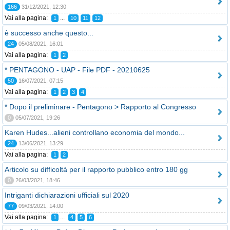
166
31/12/2021, 12:30
Vai alla pagina:
...
1
10
11
12
è successo anche questo...
24
05/08/2021, 16:01
Vai alla pagina:
1
2
* PENTAGONO - UAP - File PDF - 20210625
50
16/07/2021, 07:15
Vai alla pagina:
1
2
3
4
* Dopo il preliminare - Pentagono > Rapporto al Congresso
0
05/07/2021, 19:26
Karen Hudes...alieni controllano economia del mondo...
24
13/06/2021, 13:29
Vai alla pagina:
1
2
Articolo su difficoltà per il rapporto pubblico entro 180 gg
0
26/03/2021, 18:46
Intriganti dichiarazioni ufficiali sul 2020
77
09/03/2021, 14:00
Vai alla pagina:
...
1
4
5
6