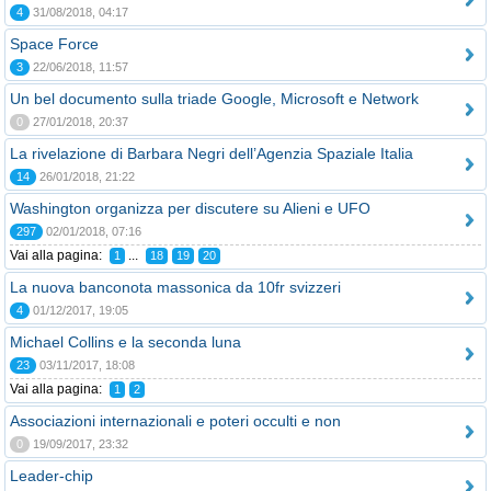
4
31/08/2018, 04:17
Space Force
3
22/06/2018, 11:57
Un bel documento sulla triade Google, Microsoft e Network
0
27/01/2018, 20:37
La rivelazione di Barbara Negri dell’Agenzia Spaziale Italia
14
26/01/2018, 21:22
Washington organizza per discutere su Alieni e UFO
297
02/01/2018, 07:16
Vai alla pagina:
...
1
18
19
20
La nuova banconota massonica da 10fr svizzeri
4
01/12/2017, 19:05
Michael Collins e la seconda luna
23
03/11/2017, 18:08
Vai alla pagina:
1
2
Associazioni internazionali e poteri occulti e non
0
19/09/2017, 23:32
Leader-chip