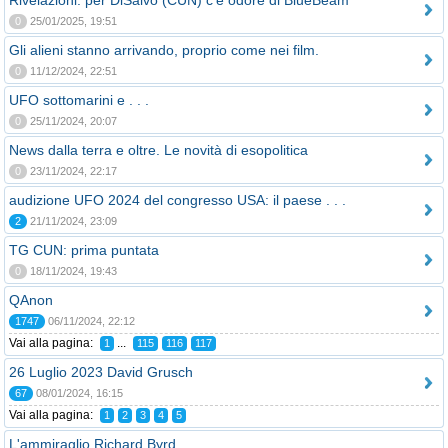
Rivelazioni: per DiSalvo (CUN) c'è odore di BlueBeam
0
25/01/2025, 19:51
Gli alieni stanno arrivando, proprio come nei film.
0
11/12/2024, 22:51
UFO sottomarini e . . .
0
25/11/2024, 20:07
News dalla terra e oltre. Le novità di esopolitica
0
23/11/2024, 22:17
audizione UFO 2024 del congresso USA: il paese . . .
2
21/11/2024, 23:09
TG CUN: prima puntata
0
18/11/2024, 19:43
QAnon
1747
06/11/2024, 22:12
Vai alla pagina:
...
1
115
116
117
26 Luglio 2023 David Grusch
67
08/01/2024, 16:15
Vai alla pagina:
1
2
3
4
5
L'ammiraglio Richard Byrd