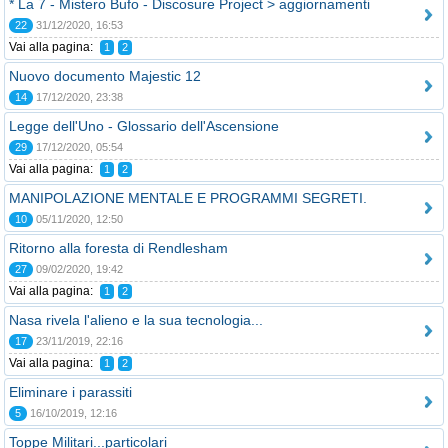
* La 7 - Mistero Bufo - Discosure Project > aggiornamenti
22
31/12/2020, 16:53
Vai alla pagina:
1
2
Nuovo documento Majestic 12
14
17/12/2020, 23:38
Legge dell'Uno - Glossario dell'Ascensione
29
17/12/2020, 05:54
Vai alla pagina:
1
2
MANIPOLAZIONE MENTALE E PROGRAMMI SEGRETI.
10
05/11/2020, 12:50
Ritorno alla foresta di Rendlesham
27
09/02/2020, 19:42
Vai alla pagina:
1
2
Nasa rivela l'alieno e la sua tecnologia...
17
23/11/2019, 22:16
Vai alla pagina:
1
2
Eliminare i parassiti
5
16/10/2019, 12:16
Toppe Militari...particolari