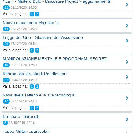
* La 7 - Mistero Bufo - Discosure Project > aggiornamenti
22
31/12/2020, 16:53
Vai alla pagina:
1
2
Nuovo documento Majestic 12
14
17/12/2020, 23:38
Legge dell'Uno - Glossario dell'Ascensione
29
17/12/2020, 05:54
Vai alla pagina:
1
2
MANIPOLAZIONE MENTALE E PROGRAMMI SEGRETI.
10
05/11/2020, 12:50
Ritorno alla foresta di Rendlesham
27
09/02/2020, 19:42
Vai alla pagina:
1
2
Nasa rivela l'alieno e la sua tecnologia...
17
23/11/2019, 22:16
Vai alla pagina:
1
2
Eliminare i parassiti
5
16/10/2019, 12:16
Toppe Militari...particolari