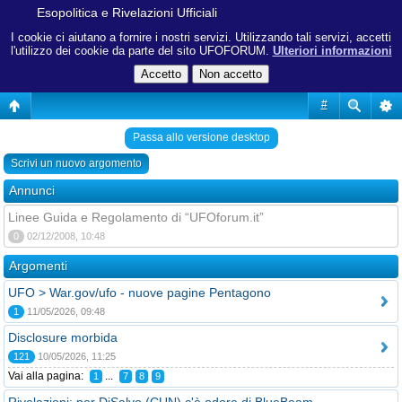
Esopolitica e Rivelazioni Ufficiali
I cookie ci aiutano a fornire i nostri servizi. Utilizzando tali servizi, accetti
l'utilizzo dei cookie da parte del sito UFOFORUM.
Ulteriori informazioni
#
Passa allo versione desktop
Scrivi un nuovo argomento
Annunci
Linee Guida e Regolamento di “UFOforum.it”
0
02/12/2008, 10:48
Argomenti
UFO > War.gov/ufo - nuove pagine Pentagono
1
11/05/2026, 09:48
Disclosure morbida
121
10/05/2026, 11:25
Vai alla pagina:
...
1
7
8
9