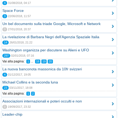
4
31/08/2018, 04:17
Space Force
3
22/06/2018, 11:57
Un bel documento sulla triade Google, Microsoft e Network
0
27/01/2018, 20:37
La rivelazione di Barbara Negri dell’Agenzia Spaziale Italia
14
26/01/2018, 21:22
Washington organizza per discutere su Alieni e UFO
297
02/01/2018, 07:16
Vai alla pagina:
...
1
18
19
20
La nuova banconota massonica da 10fr svizzeri
4
01/12/2017, 19:05
Michael Collins e la seconda luna
23
03/11/2017, 18:08
Vai alla pagina:
1
2
Associazioni internazionali e poteri occulti e non
0
19/09/2017, 23:32
Leader-chip