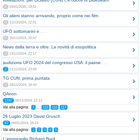
Rivelazioni: per DiSalvo (CUN) c'è odore di BlueBeam
0
25/01/2025, 19:51
Gli alieni stanno arrivando, proprio come nei film.
0
11/12/2024, 22:51
UFO sottomarini e . . .
0
25/11/2024, 20:07
News dalla terra e oltre. Le novità di esopolitica
0
23/11/2024, 22:17
audizione UFO 2024 del congresso USA: il paese . . .
2
21/11/2024, 23:09
TG CUN: prima puntata
0
18/11/2024, 19:43
QAnon
1747
06/11/2024, 22:12
Vai alla pagina:
...
1
115
116
117
26 Luglio 2023 David Grusch
67
08/01/2024, 16:15
Vai alla pagina:
1
2
3
4
5
L'ammiraglio Richard Byrd