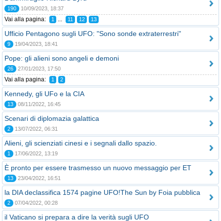
190
10/09/2023, 18:37
Vai alla pagina:
...
1
11
12
13
Ufficio Pentagono sugli UFO: "Sono sonde extraterrestri"
9
19/04/2023, 18:41
Pope: gli alieni sono angeli e demoni
26
27/01/2023, 17:50
Vai alla pagina:
1
2
Kennedy, gli UFo e la CIA
13
08/11/2022, 16:45
Scenari di diplomazia galattica
2
13/07/2022, 06:31
Alieni, gli scienziati cinesi e i segnali dallo spazio.
1
17/06/2022, 13:19
È pronto per essere trasmesso un nuovo messaggio per ET
13
23/04/2022, 16:51
la DIA declassifica 1574 pagine UFO!The Sun by Foia pubblica
2
07/04/2022, 00:28
il Vaticano si prepara a dire la verità sugli UFO