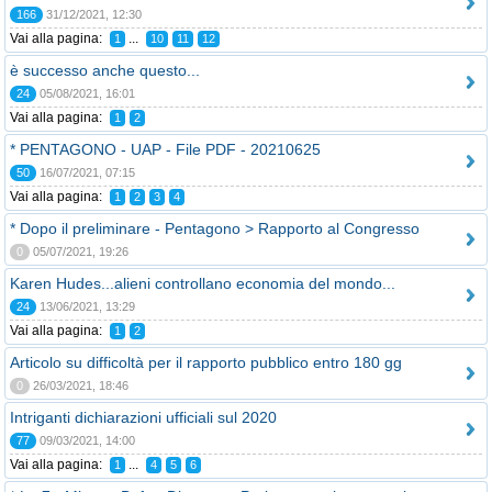
166
31/12/2021, 12:30
Vai alla pagina:
...
1
10
11
12
è successo anche questo...
24
05/08/2021, 16:01
Vai alla pagina:
1
2
* PENTAGONO - UAP - File PDF - 20210625
50
16/07/2021, 07:15
Vai alla pagina:
1
2
3
4
* Dopo il preliminare - Pentagono > Rapporto al Congresso
0
05/07/2021, 19:26
Karen Hudes...alieni controllano economia del mondo...
24
13/06/2021, 13:29
Vai alla pagina:
1
2
Articolo su difficoltà per il rapporto pubblico entro 180 gg
0
26/03/2021, 18:46
Intriganti dichiarazioni ufficiali sul 2020
77
09/03/2021, 14:00
Vai alla pagina:
...
1
4
5
6