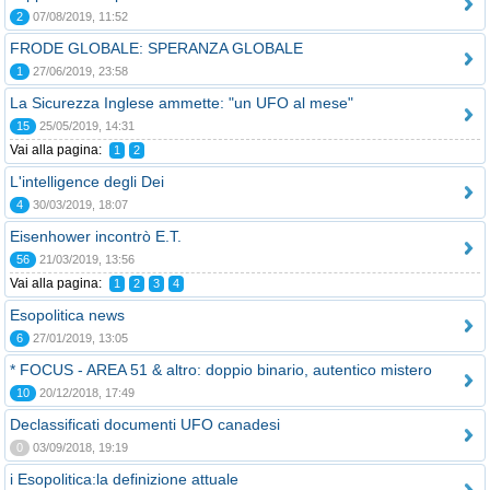
2
07/08/2019, 11:52
FRODE GLOBALE: SPERANZA GLOBALE
1
27/06/2019, 23:58
La Sicurezza Inglese ammette: "un UFO al mese"
15
25/05/2019, 14:31
Vai alla pagina:
1
2
L'intelligence degli Dei
4
30/03/2019, 18:07
Eisenhower incontrò E.T.
56
21/03/2019, 13:56
Vai alla pagina:
1
2
3
4
Esopolitica news
6
27/01/2019, 13:05
* FOCUS - AREA 51 & altro: doppio binario, autentico mistero
10
20/12/2018, 17:49
Declassificati documenti UFO canadesi
0
03/09/2018, 19:19
i Esopolitica:la definizione attuale