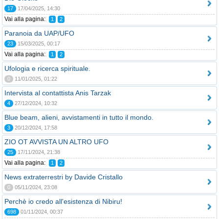
17
17/04/2025, 14:30
Vai alla pagina:
1
2
Paranoia da UAP/UFO
23
15/03/2025, 00:17
Vai alla pagina:
1
2
Ufologia e ricerca spirituale.
0
11/01/2025, 01:22
Intervista al contattista Anis Tarzak
4
27/12/2024, 10:32
Blue beam, alieni, avvistamenti in tutto il mondo.
3
20/12/2024, 17:58
ZIO OT AVVISTA UN ALTRO UFO
25
17/11/2024, 21:38
Vai alla pagina:
1
2
News extraterrestri by Davide Cristallo
0
05/11/2024, 23:08
Perchè io credo all'esistenza di Nibiru!
698
01/11/2024, 00:37