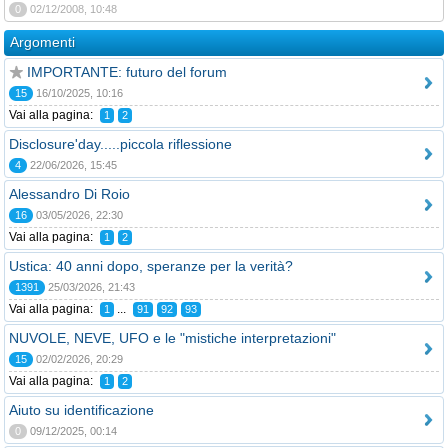
0
02/12/2008, 10:48
Argomenti
IMPORTANTE: futuro del forum
15
16/10/2025, 10:16
Vai alla pagina:
1
2
Disclosure'day.....piccola riflessione
4
22/06/2026, 15:45
Alessandro Di Roio
16
03/05/2026, 22:30
Vai alla pagina:
1
2
Ustica: 40 anni dopo, speranze per la verità?
1391
25/03/2026, 21:43
Vai alla pagina:
...
1
91
92
93
NUVOLE, NEVE, UFO e le "mistiche interpretazioni"
15
02/02/2026, 20:29
Vai alla pagina:
1
2
Aiuto su identificazione
0
09/12/2025, 00:14