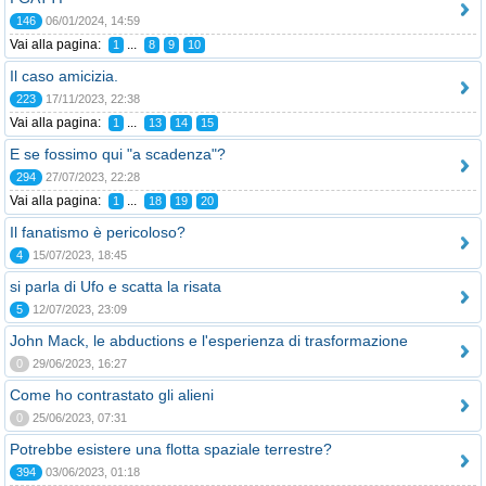
146
06/01/2024, 14:59
Vai alla pagina:
...
1
8
9
10
Il caso amicizia.
223
17/11/2023, 22:38
Vai alla pagina:
...
1
13
14
15
E se fossimo qui "a scadenza"?
294
27/07/2023, 22:28
Vai alla pagina:
...
1
18
19
20
Il fanatismo è pericoloso?
4
15/07/2023, 18:45
si parla di Ufo e scatta la risata
5
12/07/2023, 23:09
John Mack, le abductions e l'esperienza di trasformazione
0
29/06/2023, 16:27
Come ho contrastato gli alieni
0
25/06/2023, 07:31
Potrebbe esistere una flotta spaziale terrestre?
394
03/06/2023, 01:18