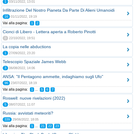
1
03/11/2022, 13:01
Infiltrazione Del Nostro Pianeta Da Parte Di Alieni Umanoidi
16
01/11/2022, 19:19
Vai alla pagina:
1
2
Cionci di Libero - Lettera aperta a Roberto Pinotti
0
22/10/2022, 19:51
La copia nelle abductions
1
27/09/2022, 23:20
Telescopio Spaziale James Webb
3
06/08/2022, 14:06
ANSA: "Il Pentagono ammette, indaghiamo sugli Ufo"
96
23/07/2022, 18:19
Vai alla pagina:
...
1
5
6
7
Roswell: nuove rivelazioni (2022)
5
08/07/2022, 11:07
Russia: avvistati meteoriti?
339
29/06/2022, 18:05
Vai alla pagina:
...
1
21
22
23