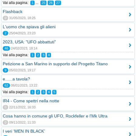
Vai alla pagina:
...
1
25
26
27
Flashback
0
31/05/2023, 18:25
L'uomo che spiava gli alieni
2
25/04/2023, 23:23
2023, USA: "UFO abbattuti"
46
24/02/2023, 18:14
Vai alla pagina:
1
2
3
4
Petizione a San Marino in supporto del Progetto Titano
9
05/02/2023, 19:17
e......a tavola?
62
06/01/2023, 13:22
Vai alla pagina:
1
2
3
4
5
IR4 - Come spettri nella notte
0
22/11/2022, 16:33
Cosa hanno in comune gli UFO, Rockfeller e l'Mk Ultra
0
09/11/2022, 11:33
I veri ‘MEN IN BLACK’