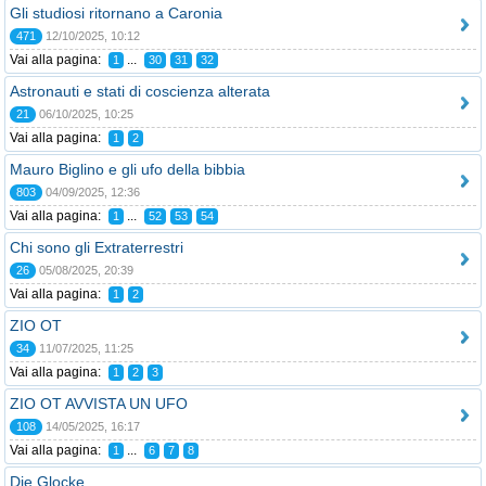
Gli studiosi ritornano a Caronia
471
12/10/2025, 10:12
Vai alla pagina:
...
1
30
31
32
Astronauti e stati di coscienza alterata
21
06/10/2025, 10:25
Vai alla pagina:
1
2
Mauro Biglino e gli ufo della bibbia
803
04/09/2025, 12:36
Vai alla pagina:
...
1
52
53
54
Chi sono gli Extraterrestri
26
05/08/2025, 20:39
Vai alla pagina:
1
2
ZIO OT
34
11/07/2025, 11:25
Vai alla pagina:
1
2
3
ZIO OT AVVISTA UN UFO
108
14/05/2025, 16:17
Vai alla pagina:
...
1
6
7
8
Die Glocke