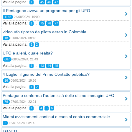
Vai alla pagina:
...
1
45
46
47
Il Pentagono aveva un programma per gli UFO
1145
24/08/2024, 10:00
Vai alla pagina:
...
1
75
76
77
video ufo ripreso da pilota aereo in Colombia
18
01/04/2024, 08:18
Vai alla pagina:
1
2
UFO e alieni, quale realta?
667
08/02/2024, 21:49
Vai alla pagina:
...
1
43
44
45
4 Luglio, il giorno del Primo Contatto pubblico?
16
08/02/2024, 19:56
Vai alla pagina:
1
2
Pentagono conferma l'autenticità delle ultime immagini UFO
76
27/01/2024, 22:21
Vai alla pagina:
...
1
4
5
6
Miami avvistamenti continui e caos al centro commerciale
2
16/01/2024, 08:14
I GATTI