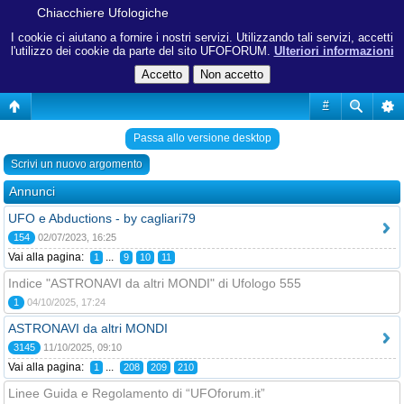
Chiacchiere Ufologiche
I cookie ci aiutano a fornire i nostri servizi. Utilizzando tali servizi, accetti
l'utilizzo dei cookie da parte del sito UFOFORUM.
Ulteriori informazioni
#
Passa allo versione desktop
Scrivi un nuovo argomento
Annunci
UFO e Abductions - by cagliari79
154
02/07/2023, 16:25
Vai alla pagina:
...
1
9
10
11
Indice "ASTRONAVI da altri MONDI" di Ufologo 555
1
04/10/2025, 17:24
ASTRONAVI da altri MONDI
3145
11/10/2025, 09:10
Vai alla pagina:
...
1
208
209
210
Linee Guida e Regolamento di “UFOforum.it”