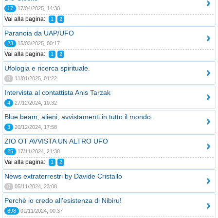
17
17/04/2025, 14:30
Vai alla pagina:
1
2
Paranoia da UAP/UFO
23
15/03/2025, 00:17
Vai alla pagina:
1
2
Ufologia e ricerca spirituale.
0
11/01/2025, 01:22
Intervista al contattista Anis Tarzak
4
27/12/2024, 10:32
Blue beam, alieni, avvistamenti in tutto il mondo.
3
20/12/2024, 17:58
ZIO OT AVVISTA UN ALTRO UFO
25
17/11/2024, 21:38
Vai alla pagina:
1
2
News extraterrestri by Davide Cristallo
0
05/11/2024, 23:08
Perchè io credo all'esistenza di Nibiru!
698
01/11/2024, 00:37