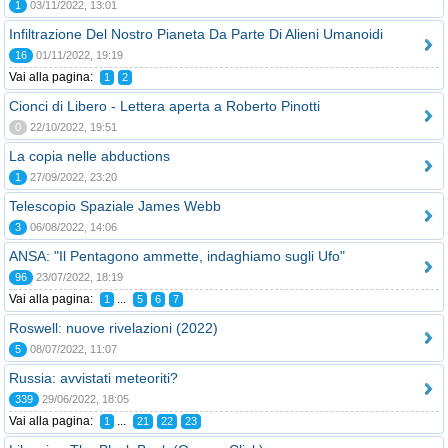
1
03/11/2022, 13:01
Infiltrazione Del Nostro Pianeta Da Parte Di Alieni Umanoidi
16
01/11/2022, 19:19
Vai alla pagina:
1
2
Cionci di Libero - Lettera aperta a Roberto Pinotti
0
22/10/2022, 19:51
La copia nelle abductions
1
27/09/2022, 23:20
Telescopio Spaziale James Webb
3
06/08/2022, 14:06
ANSA: "Il Pentagono ammette, indaghiamo sugli Ufo"
96
23/07/2022, 18:19
Vai alla pagina:
...
1
5
6
7
Roswell: nuove rivelazioni (2022)
5
08/07/2022, 11:07
Russia: avvistati meteoriti?
339
29/06/2022, 18:05
Vai alla pagina:
...
1
21
22
23