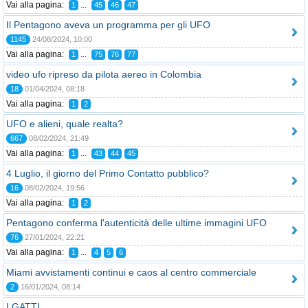
Vai alla pagina:
...
1
45
46
47
Il Pentagono aveva un programma per gli UFO
1145
24/08/2024, 10:00
Vai alla pagina:
...
1
75
76
77
video ufo ripreso da pilota aereo in Colombia
18
01/04/2024, 08:18
Vai alla pagina:
1
2
UFO e alieni, quale realta?
667
08/02/2024, 21:49
Vai alla pagina:
...
1
43
44
45
4 Luglio, il giorno del Primo Contatto pubblico?
16
08/02/2024, 19:56
Vai alla pagina:
1
2
Pentagono conferma l'autenticità delle ultime immagini UFO
76
27/01/2024, 22:21
Vai alla pagina:
...
1
4
5
6
Miami avvistamenti continui e caos al centro commerciale
2
16/01/2024, 08:14
I GATTI