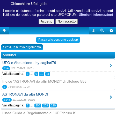
Chiacchiere Ufologiche
I cookie ci aiutano a fornire i nostri servizi. Utilizzando tali servizi, accetti
l'utilizzo dei cookie da parte del sito UFOFORUM.
Ulteriori informazioni
#
Passa allo versione desktop
Scrivi un nuovo argomento
Annunci
UFO e Abductions - by cagliari79
154
02/07/2023, 16:25
Vai alla pagina:
...
1
9
10
11
Indice "ASTRONAVI da altri MONDI" di Ufologo 555
1
04/10/2025, 17:24
ASTRONAVI da altri MONDI
3145
11/10/2025, 09:10
Vai alla pagina:
...
1
208
209
210
Linee Guida e Regolamento di “UFOforum.it”