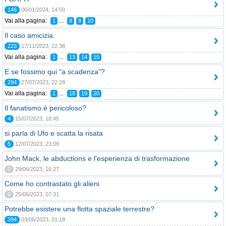
146
06/01/2024, 14:59
Vai alla pagina:
...
1
8
9
10
Il caso amicizia.
223
17/11/2023, 22:38
Vai alla pagina:
...
1
13
14
15
E se fossimo qui "a scadenza"?
294
27/07/2023, 22:28
Vai alla pagina:
...
1
18
19
20
Il fanatismo è pericoloso?
4
15/07/2023, 18:45
si parla di Ufo e scatta la risata
5
12/07/2023, 23:09
John Mack, le abductions e l'esperienza di trasformazione
0
29/06/2023, 16:27
Come ho contrastato gli alieni
0
25/06/2023, 07:31
Potrebbe esistere una flotta spaziale terrestre?
394
03/06/2023, 01:18