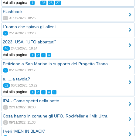
Vai alla pagina:
...
1
25
26
27
Flashback
0
31/05/2023, 18:25
L'uomo che spiava gli alieni
2
25/04/2023, 23:23
2023, USA: "UFO abbattuti"
46
24/02/2023, 18:14
Vai alla pagina:
1
2
3
4
Petizione a San Marino in supporto del Progetto Titano
9
05/02/2023, 19:17
e......a tavola?
62
06/01/2023, 13:22
Vai alla pagina:
1
2
3
4
5
IR4 - Come spettri nella notte
0
22/11/2022, 16:33
Cosa hanno in comune gli UFO, Rockfeller e l'Mk Ultra
0
09/11/2022, 11:33
I veri ‘MEN IN BLACK’