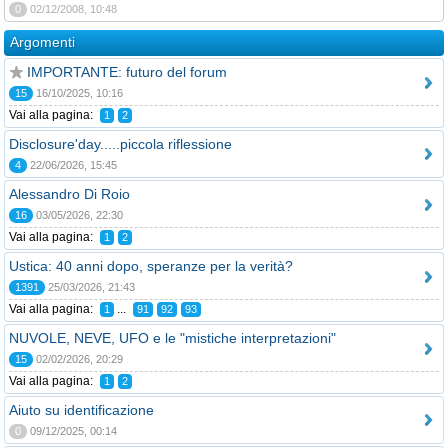
0
02/12/2008, 10:48
Argomenti
IMPORTANTE: futuro del forum
15
16/10/2025, 10:16
Vai alla pagina:
1
2
Disclosure'day.....piccola riflessione
4
22/06/2026, 15:45
Alessandro Di Roio
16
03/05/2026, 22:30
Vai alla pagina:
1
2
Ustica: 40 anni dopo, speranze per la verità?
1391
25/03/2026, 21:43
Vai alla pagina:
...
1
91
92
93
NUVOLE, NEVE, UFO e le "mistiche interpretazioni"
15
02/02/2026, 20:29
Vai alla pagina:
1
2
Aiuto su identificazione
0
09/12/2025, 00:14