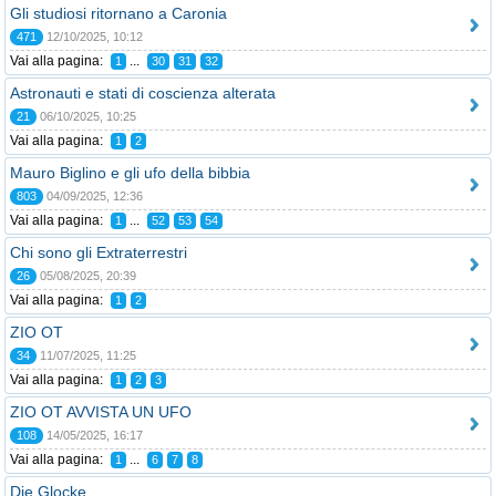
Gli studiosi ritornano a Caronia
471
12/10/2025, 10:12
Vai alla pagina:
...
1
30
31
32
Astronauti e stati di coscienza alterata
21
06/10/2025, 10:25
Vai alla pagina:
1
2
Mauro Biglino e gli ufo della bibbia
803
04/09/2025, 12:36
Vai alla pagina:
...
1
52
53
54
Chi sono gli Extraterrestri
26
05/08/2025, 20:39
Vai alla pagina:
1
2
ZIO OT
34
11/07/2025, 11:25
Vai alla pagina:
1
2
3
ZIO OT AVVISTA UN UFO
108
14/05/2025, 16:17
Vai alla pagina:
...
1
6
7
8
Die Glocke