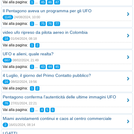
Vai alla pagina:
...
1
45
46
47
Il Pentagono aveva un programma per gli UFO
1145
24/08/2024, 10:00
Vai alla pagina:
...
1
75
76
77
video ufo ripreso da pilota aereo in Colombia
18
01/04/2024, 08:18
Vai alla pagina:
1
2
UFO e alieni, quale realta?
667
08/02/2024, 21:49
Vai alla pagina:
...
1
43
44
45
4 Luglio, il giorno del Primo Contatto pubblico?
16
08/02/2024, 19:56
Vai alla pagina:
1
2
Pentagono conferma l'autenticità delle ultime immagini UFO
76
27/01/2024, 22:21
Vai alla pagina:
...
1
4
5
6
Miami avvistamenti continui e caos al centro commerciale
2
16/01/2024, 08:14
I GATTI