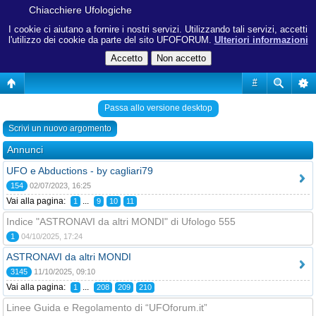
Chiacchiere Ufologiche
I cookie ci aiutano a fornire i nostri servizi. Utilizzando tali servizi, accetti
l'utilizzo dei cookie da parte del sito UFOFORUM.
Ulteriori informazioni
#
Passa allo versione desktop
Scrivi un nuovo argomento
Annunci
UFO e Abductions - by cagliari79
154
02/07/2023, 16:25
Vai alla pagina:
...
1
9
10
11
Indice "ASTRONAVI da altri MONDI" di Ufologo 555
1
04/10/2025, 17:24
ASTRONAVI da altri MONDI
3145
11/10/2025, 09:10
Vai alla pagina:
...
1
208
209
210
Linee Guida e Regolamento di “UFOforum.it”