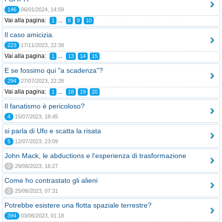
146
06/01/2024, 14:59
Vai alla pagina:
...
1
8
9
10
Il caso amicizia.
223
17/11/2023, 22:38
Vai alla pagina:
...
1
13
14
15
E se fossimo qui "a scadenza"?
294
27/07/2023, 22:28
Vai alla pagina:
...
1
18
19
20
Il fanatismo è pericoloso?
4
15/07/2023, 18:45
si parla di Ufo e scatta la risata
5
12/07/2023, 23:09
John Mack, le abductions e l'esperienza di trasformazione
0
29/06/2023, 16:27
Come ho contrastato gli alieni
0
25/06/2023, 07:31
Potrebbe esistere una flotta spaziale terrestre?
394
03/06/2023, 01:18