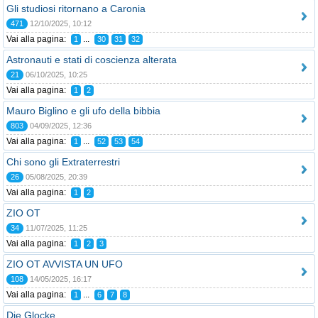
Gli studiosi ritornano a Caronia
471
12/10/2025, 10:12
Vai alla pagina:
...
1
30
31
32
Astronauti e stati di coscienza alterata
21
06/10/2025, 10:25
Vai alla pagina:
1
2
Mauro Biglino e gli ufo della bibbia
803
04/09/2025, 12:36
Vai alla pagina:
...
1
52
53
54
Chi sono gli Extraterrestri
26
05/08/2025, 20:39
Vai alla pagina:
1
2
ZIO OT
34
11/07/2025, 11:25
Vai alla pagina:
1
2
3
ZIO OT AVVISTA UN UFO
108
14/05/2025, 16:17
Vai alla pagina:
...
1
6
7
8
Die Glocke