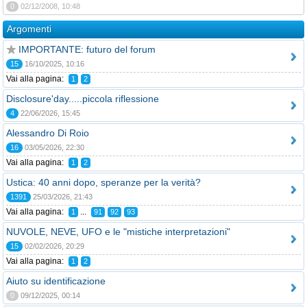
0
02/12/2008, 10:48
Argomenti
IMPORTANTE: futuro del forum
15
16/10/2025, 10:16
Vai alla pagina:
1
2
Disclosure'day.....piccola riflessione
4
22/06/2026, 15:45
Alessandro Di Roio
16
03/05/2026, 22:30
Vai alla pagina:
1
2
Ustica: 40 anni dopo, speranze per la verità?
1391
25/03/2026, 21:43
Vai alla pagina:
...
1
91
92
93
NUVOLE, NEVE, UFO e le "mistiche interpretazioni"
15
02/02/2026, 20:29
Vai alla pagina:
1
2
Aiuto su identificazione
0
09/12/2025, 00:14