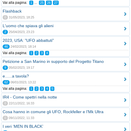
Vai alla pagina:
...
1
25
26
27
Flashback
0
31/05/2023, 18:25
L'uomo che spiava gli alieni
2
25/04/2023, 23:23
2023, USA: "UFO abbattuti"
46
24/02/2023, 18:14
Vai alla pagina:
1
2
3
4
Petizione a San Marino in supporto del Progetto Titano
9
05/02/2023, 19:17
e......a tavola?
62
06/01/2023, 13:22
Vai alla pagina:
1
2
3
4
5
IR4 - Come spettri nella notte
0
22/11/2022, 16:33
Cosa hanno in comune gli UFO, Rockfeller e l'Mk Ultra
0
09/11/2022, 11:33
I veri ‘MEN IN BLACK’