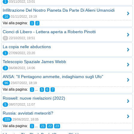
1
03/11/2022, 13:01
Infiltrazione Del Nostro Pianeta Da Parte Di Alieni Umanoidi
16
01/11/2022, 19:19
Vai alla pagina:
1
2
Cionci di Libero - Lettera aperta a Roberto Pinotti
0
22/10/2022, 19:51
La copia nelle abductions
1
27/09/2022, 23:20
Telescopio Spaziale James Webb
3
06/08/2022, 14:06
ANSA: "Il Pentagono ammette, indaghiamo sugli Ufo"
96
23/07/2022, 18:19
Vai alla pagina:
...
1
5
6
7
Roswell: nuove rivelazioni (2022)
5
08/07/2022, 11:07
Russia: avvistati meteoriti?
339
29/06/2022, 18:05
Vai alla pagina:
...
1
21
22
23