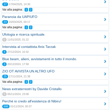
17
17/04/2025, 14:30
Vai alla pagina:
1
2
Paranoia da UAP/UFO
23
15/03/2025, 00:17
Vai alla pagina:
1
2
Ufologia e ricerca spirituale.
0
11/01/2025, 01:22
Intervista al contattista Anis Tarzak
4
27/12/2024, 10:32
Blue beam, alieni, avvistamenti in tutto il mondo.
3
20/12/2024, 17:58
ZIO OT AVVISTA UN ALTRO UFO
25
17/11/2024, 21:38
Vai alla pagina:
1
2
News extraterrestri by Davide Cristallo
0
05/11/2024, 23:08
Perchè io credo all'esistenza di Nibiru!
698
01/11/2024, 00:37