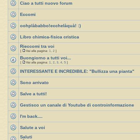
Ciao a tutti nuovo forum
Eccomi
oohplàbabbo!ecchelàquà! :)
Libro chimica-fisica cristica
Rieccomi tra voi
[
Vai alla pagina:
1
,
2
]
Buongiorno a tutti voi...
[
Vai alla pagina:
1
,
2
,
3
,
4
,
5
]
INTERESSANTE E INCREDIBILE: "Bullizza una pianta"
Sono arrivato
Salve a tutti!
Gestisco un canale di Youtube di controinformazione
I'm back....
Salute a voi
Saluti