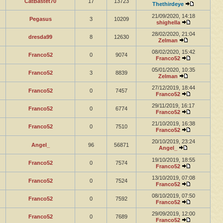
CatBastet70
17
13723
Thethirdeye
21/09/2020, 14:18
Pegasus
3
10209
shighella
28/02/2020, 21:04
dresda99
8
12630
Zelman
08/02/2020, 15:42
Franco52
0
9074
Franco52
05/01/2020, 10:35
Franco52
3
8839
Zelman
27/12/2019, 18:44
Franco52
0
7457
Franco52
29/11/2019, 16:17
Franco52
0
6774
Franco52
21/10/2019, 16:38
Franco52
0
7510
Franco52
20/10/2019, 23:24
Angel_
96
56871
Angel_
19/10/2019, 18:55
Franco52
0
7574
Franco52
13/10/2019, 07:08
Franco52
0
7524
Franco52
08/10/2019, 07:50
Franco52
0
7592
Franco52
29/09/2019, 12:00
Franco52
0
7689
Franco52