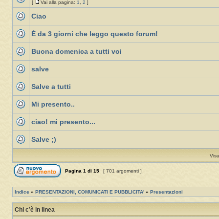
[
Vai alla pagina:
1
,
2
]
Ciao
È da 3 giorni che leggo questo forum!
Buona domenica a tutti voi
salve
Salve a tutti
Mi presento..
ciao! mi presento...
Salve ;)
Visu
Pagina
1
di
15
[ 701 argomenti ]
Indice
»
PRESENTAZIONI, COMUNICATI E PUBBLICITA'
»
Presentazioni
Chi c’è in linea