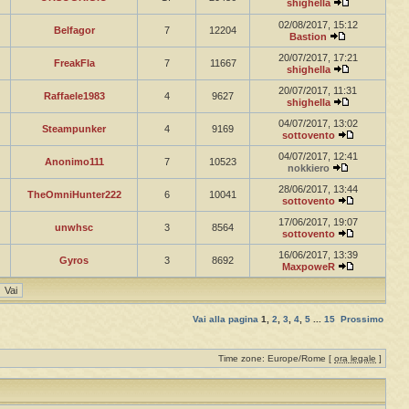
shighella
02/08/2017, 15:12
Belfagor
7
12204
Bastion
20/07/2017, 17:21
FreakFla
7
11667
shighella
20/07/2017, 11:31
Raffaele1983
4
9627
shighella
04/07/2017, 13:02
Steampunker
4
9169
sottovento
04/07/2017, 12:41
Anonimo111
7
10523
nokkiero
28/06/2017, 13:44
TheOmniHunter222
6
10041
sottovento
17/06/2017, 19:07
unwhsc
3
8564
sottovento
16/06/2017, 13:39
Gyros
3
8692
MaxpoweR
Vai alla pagina
1
,
2
,
3
,
4
,
5
...
15
Prossimo
Time zone: Europe/Rome [
ora legale
]