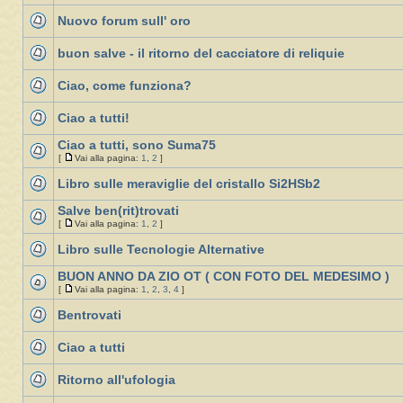
Nuovo forum sull' oro
buon salve - il ritorno del cacciatore di reliquie
Ciao, come funziona?
Ciao a tutti!
Ciao a tutti, sono Suma75
[
Vai alla pagina:
1
,
2
]
Libro sulle meraviglie del cristallo Si2HSb2
Salve ben(rit)trovati
[
Vai alla pagina:
1
,
2
]
Libro sulle Tecnologie Alternative
BUON ANNO DA ZIO OT ( CON FOTO DEL MEDESIMO )
[
Vai alla pagina:
1
,
2
,
3
,
4
]
Bentrovati
Ciao a tutti
Ritorno all'ufologia