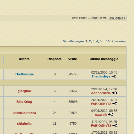
Time zone: Europe/Rome [
ora legale
]
Vai alla pagina
1
,
2
,
3
,
4
,
5
...
15
Prossimo
Autore
Risposte
Visite
Ultimo messaggio
02/12/2008, 10:48
Thethirdeye
0
645773
Thethirdeye
29/11/2024, 12:36
giorgino
5
25657
donnacinzia
26/01/2022, 16:37
BlitzKrieg
4
35993
FABIOSKY63
04/01/2022, 09:55
andreacorazza
24
21924
catwalk
11/11/2021, 03:25
shighella
11
9750
FABIOSKY63
17/06/2021, 00:52