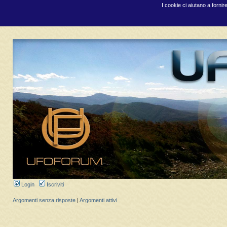
I cookie ci aiutano a fornir
Login
Iscriviti
Argomenti senza risposte
|
Argomenti attivi