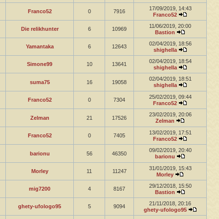
17/09/2019, 14:43
Franco52
0
7916
Franco52
11/06/2019, 20:00
Die relikhunter
6
10969
Bastion
02/04/2019, 18:56
Yamantaka
6
12643
shighella
02/04/2019, 18:54
Simone99
10
13641
shighella
02/04/2019, 18:51
suma75
16
19058
shighella
25/02/2019, 09:44
Franco52
0
7304
Franco52
23/02/2019, 20:06
Zelman
21
17526
Zelman
13/02/2019, 17:51
Franco52
0
7405
Franco52
09/02/2019, 20:40
barionu
56
46350
barionu
31/01/2019, 15:43
Morley
11
11247
Morley
29/12/2018, 15:50
mig7200
4
8167
Bastion
21/11/2018, 20:16
ghety-ufologo95
5
9094
ghety-ufologo95