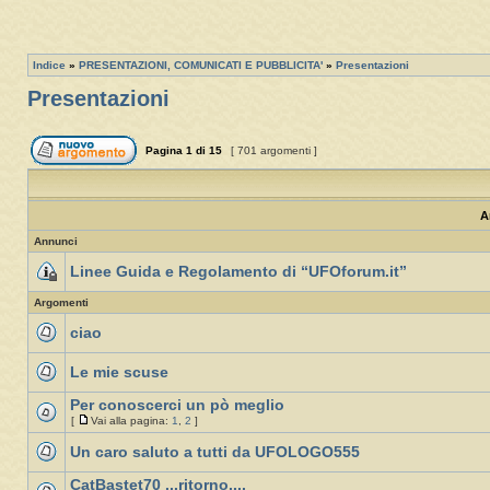
Indice
»
PRESENTAZIONI, COMUNICATI E PUBBLICITA'
»
Presentazioni
Presentazioni
Pagina
1
di
15
[ 701 argomenti ]
A
Annunci
Linee Guida e Regolamento di “UFOforum.it”
Argomenti
ciao
Le mie scuse
Per conoscerci un pò meglio
[
Vai alla pagina:
1
,
2
]
Un caro saluto a tutti da UFOLOGO555
CatBastet70 ...ritorno....