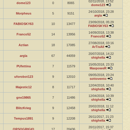
02/11/2018, 13:52
dome123
0
8065
dome123
24/10/2018, 23:28
Morpheus
5
9151
argla
23/09/2018, 05:29
FABIOSKY63
10
13477
FABIOSKY63
14/09/2018, 13:38
Franco52
14
13956
Franco52
27/08/2018, 03:16
Aztlan
18
17085
ArTisAll
20/07/2018, 14:22
argla
67
44059
shighella
15/05/2018, 23:33
PUfettina
7
11579
MaxpoweR
09/05/2018, 23:24
uforobot123
9
12010
sottovento
12/04/2018, 10:40
Majestic12
8
11717
shighella
12/04/2018, 10:39
gne19865
7
11486
shighella
20/02/2018, 11:12
BlitzKrieg
9
12458
shighella
26/11/2017, 21:23
Tempus1891
9
12208
shighella
20/11/2017, 15:37
ORSOGRIGIO
17
20436