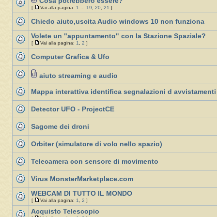
Cosa potrebbero essere?
[
Vai alla pagina:
1
...
19
,
20
,
21
]
Chiedo aiuto,uscita Audio windows 10 non funziona
Volete un "appuntamento" con la Stazione Spaziale?
[
Vai alla pagina:
1
,
2
]
Computer Grafica & Ufo
aiuto streaming e audio
Mappa interattiva identifica segnalazioni d avvistamenti
Detector UFO - ProjectCE
Sagome dei droni
Orbiter (simulatore di volo nello spazio)
Telecamera con sensore di movimento
Virus MonsterMarketplace.com
WEBCAM DI TUTTO IL MONDO
[
Vai alla pagina:
1
,
2
]
Acquisto Telescopio