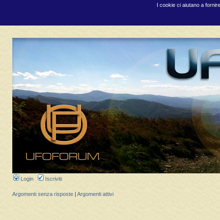
I cookie ci aiutano a fornir
Login
Iscriviti
Argomenti senza risposte
|
Argomenti attivi