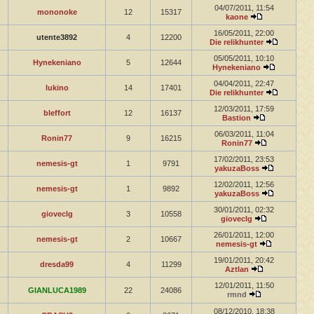
04/07/2011, 11:54
mononoke
12
15317
kaone
16/05/2011, 22:00
utente3892
4
12200
Die relikhunter
05/05/2011, 10:10
Hynekeniano
5
12644
Hynekeniano
04/04/2011, 22:47
lukino
14
17401
Die relikhunter
12/03/2011, 17:59
bleffort
12
16137
Bastion
06/03/2011, 11:04
Ronin77
9
16215
Ronin77
17/02/2011, 23:53
nemesis-gt
1
9791
yakuzaBoss
12/02/2011, 12:56
nemesis-gt
1
9892
yakuzaBoss
30/01/2011, 02:32
gioveclg
3
10558
gioveclg
26/01/2011, 12:00
nemesis-gt
2
10667
nemesis-gt
19/01/2011, 20:42
dresda99
4
11299
Aztlan
12/01/2011, 11:50
GIANLUCA1989
22
24086
rmnd
08/12/2010, 18:38