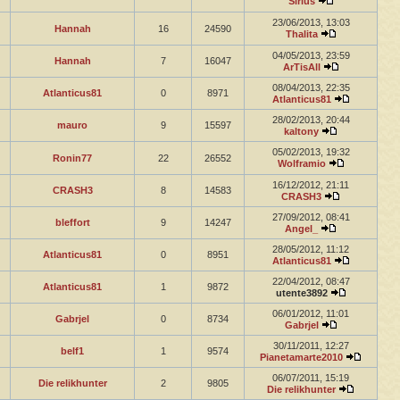
Sirius
23/06/2013, 13:03
Hannah
16
24590
Thalita
04/05/2013, 23:59
Hannah
7
16047
ArTisAll
08/04/2013, 22:35
Atlanticus81
0
8971
Atlanticus81
28/02/2013, 20:44
mauro
9
15597
kaltony
05/02/2013, 19:32
Ronin77
22
26552
Wolframio
16/12/2012, 21:11
CRASH3
8
14583
CRASH3
27/09/2012, 08:41
bleffort
9
14247
Angel_
28/05/2012, 11:12
Atlanticus81
0
8951
Atlanticus81
22/04/2012, 08:47
Atlanticus81
1
9872
utente3892
06/01/2012, 11:01
Gabrjel
0
8734
Gabrjel
30/11/2011, 12:27
belf1
1
9574
Pianetamarte2010
06/07/2011, 15:19
Die relikhunter
2
9805
Die relikhunter