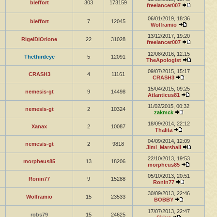
bleffort
303
173159
freelancer007
06/01/2019, 18:36
bleffort
7
12045
Wolframio
13/12/2017, 19:20
RigelDiOrione
22
31028
freelancer007
12/08/2016, 12:15
Thethirdeye
5
12091
TheApologist
09/07/2015, 15:17
CRASH3
4
11161
CRASH3
15/04/2015, 09:25
nemesis-gt
9
14498
Atlanticus81
11/02/2015, 00:32
nemesis-gt
2
10324
zakmck
18/09/2014, 22:12
Xanax
2
10087
Thalita
04/09/2014, 12:09
nemesis-gt
2
9818
Jimi_Marshall
22/10/2013, 19:53
morpheus85
13
18206
morpheus85
05/10/2013, 20:51
Ronin77
9
15288
Ronin77
30/09/2013, 22:46
Wolframio
15
23533
BOBBY
17/07/2013, 22:47
robs79
15
24625