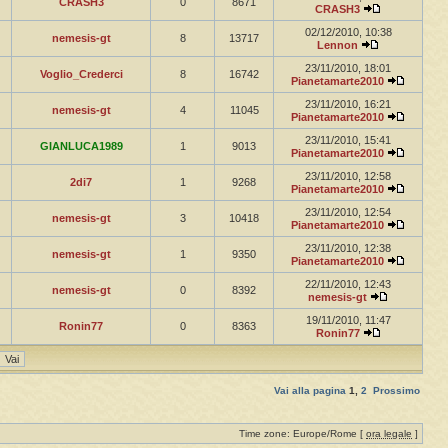
CRASH3
0
8671
CRASH3
02/12/2010, 10:38
nemesis-gt
8
13717
Lennon
23/11/2010, 18:01
Voglio_Crederci
8
16742
Pianetamarte2010
23/11/2010, 16:21
nemesis-gt
4
11045
Pianetamarte2010
23/11/2010, 15:41
GIANLUCA1989
1
9013
Pianetamarte2010
23/11/2010, 12:58
2di7
1
9268
Pianetamarte2010
23/11/2010, 12:54
nemesis-gt
3
10418
Pianetamarte2010
23/11/2010, 12:38
nemesis-gt
1
9350
Pianetamarte2010
22/11/2010, 12:43
nemesis-gt
0
8392
nemesis-gt
19/11/2010, 11:47
Ronin77
0
8363
Ronin77
Vai alla pagina
1
,
2
Prossimo
Time zone: Europe/Rome [
ora legale
]