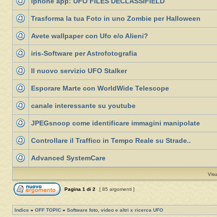
iphone app: UFO FILES DECLASSIFIELD
Trasforma la tua Foto in uno Zombie per Halloween
Avete wallpaper con Ufo e/o Alieni?
iris-Software per Astrofotografia
Il nuovo servizio UFO Stalker
Esporare Marte con WorldWide Telescope
canale interessante su youtube
JPEGsnoop come identificare immagini manipolate
Controllare il Traffico in Tempo Reale su Strade..
Advanced SystemCare
Visu
Pagina
1
di
2
[ 85 argomenti ]
Indice
»
OFF TOPIC
»
Software foto, video e altri x ricerca UFO