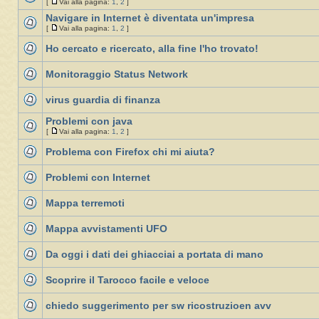
[
Vai alla pagina:
1
,
2
]
Navigare in Internet è diventata un'impresa
[
Vai alla pagina:
1
,
2
]
Ho cercato e ricercato, alla fine l'ho trovato!
Monitoraggio Status Network
virus guardia di finanza
Problemi con java
[
Vai alla pagina:
1
,
2
]
Problema con Firefox chi mi aiuta?
Problemi con Internet
Mappa terremoti
Mappa avvistamenti UFO
Da oggi i dati dei ghiacciai a portata di mano
Scoprire il Tarocco facile e veloce
chiedo suggerimento per sw ricostruzioen avv