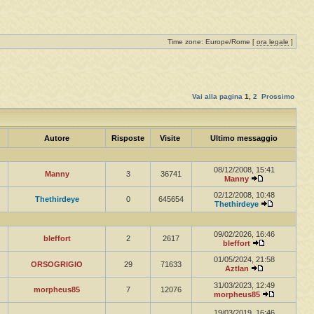
Time zone: Europe/Rome [
ora legale
]
Vai alla pagina
1
,
2
Prossimo
Autore
Risposte
Visite
Ultimo messaggio
08/12/2008, 15:41
Manny
3
36741
Manny
02/12/2008, 10:48
Thethirdeye
0
645654
Thethirdeye
09/02/2026, 16:46
bleffort
2
2617
bleffort
01/05/2024, 21:58
ORSOGRIGIO
29
71633
Aztlan
31/03/2023, 12:49
morpheus85
7
12076
morpheus85
19/03/2019, 16:46