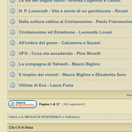
Le vie del sogno sacro - Andrea Cogerino e Caribù
H. P. Lovecraft - Vita e morte di un gentiluomo - Rosati
Dalla cultura celtica al Cristianesimo - Paolo Francesche
Cristianesimo ed Ermetismo - Leonardo Lovari
All'ombra del green - Calcaterra e Susani
UFO - Cosa sta accadendo - Pino Morelli
La compagna di Yahweh - Mauro Biglino
Il respiro dei viventi - Mauro Biglino e Elisabetta Soro
Vittime di Eva - Laura Fezia
Visu
Pagina
1
di
17
[ 811 argomenti ]
Indice
»
IL MEGLIO DI UFOFORUM.IT
»
Videoteca
Chi c’è in linea