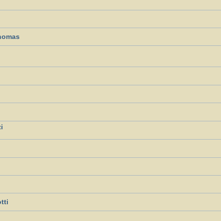
Thomas
i
tti