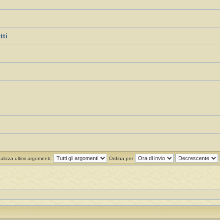
tti
alizza ultimi argomenti:
Ordina per