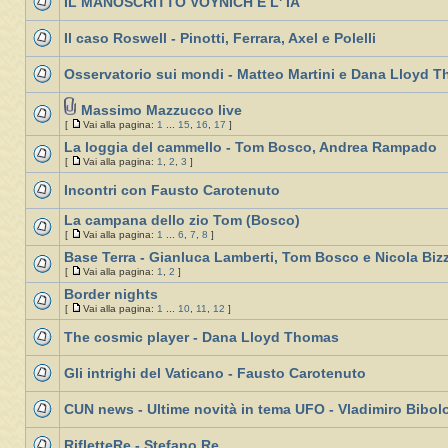
IL MANOSCRITTO VOYNICH E L' IA
Il caso Roswell - Pinotti, Ferrara, Axel e Polelli
Osservatorio sui mondi - Matteo Martini e Dana Lloyd 
Massimo Mazzucco live
[
Vai alla pagina:
1
...
15
,
16
,
17
]
La loggia del cammello - Tom Bosco, Andrea Rampado
[
Vai alla pagina:
1
,
2
,
3
]
Incontri con Fausto Carotenuto
La campana dello zio Tom (Bosco)
[
Vai alla pagina:
1
...
6
,
7
,
8
]
Base Terra - Gianluca Lamberti, Tom Bosco e Nicola Bizz
[
Vai alla pagina:
1
,
2
]
Border nights
[
Vai alla pagina:
1
...
10
,
11
,
12
]
The cosmic player - Dana Lloyd Thomas
Gli intrighi del Vaticano - Fausto Carotenuto
CUN news - Ultime novità in tema UFO - Vladimiro Bibolo
RifletteRe - Stefano Re