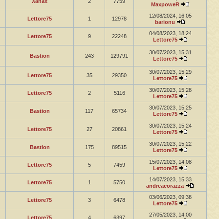
Xanax
2
7759
MaxpoweR
12/08/2024, 16:05
Lettore75
1
12978
barionu
04/08/2023, 18:24
Lettore75
9
22248
Lettore75
30/07/2023, 15:31
Bastion
243
129791
Lettore75
30/07/2023, 15:29
Lettore75
35
29350
Lettore75
30/07/2023, 15:28
Lettore75
2
5116
Lettore75
30/07/2023, 15:25
Bastion
117
65734
Lettore75
30/07/2023, 15:24
Lettore75
27
20861
Lettore75
30/07/2023, 15:22
Bastion
175
89515
Lettore75
15/07/2023, 14:08
Lettore75
5
7459
Lettore75
14/07/2023, 15:33
Lettore75
1
5750
andreacorazza
03/06/2023, 09:38
Lettore75
3
6478
Lettore75
27/05/2023, 14:00
Lettore75
4
6397