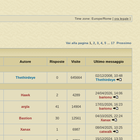
Time zone: Europe/Rome [
ora legale
]
Vai alla pagina
1
,
2
,
3
,
4
,
5
...
17
Prossimo
Autore
Risposte
Visite
Ultimo messaggio
02/12/2008, 10:48
Thethirdeye
0
645664
Thethirdeye
24/04/2026, 14:06
Hawk
2
4289
barionu
17/01/2026, 16:23
argla
41
14904
barionu
04/10/2025, 22:24
Bastion
30
12561
Xanax
08/04/2025, 10:25
Xanax
1
6987
catwalk
15/12/2024, 13:33