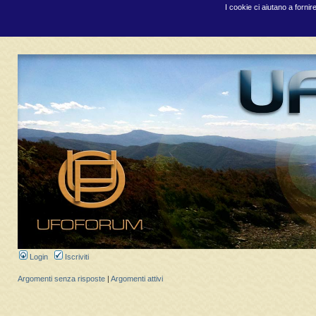
I cookie ci aiutano a fornir
Login
Iscriviti
Argomenti senza risposte
|
Argomenti attivi