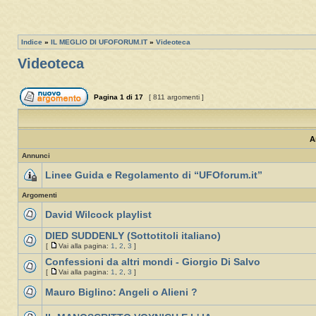
Indice
»
IL MEGLIO DI UFOFORUM.IT
»
Videoteca
Videoteca
Pagina
1
di
17
[ 811 argomenti ]
A
Annunci
Linee Guida e Regolamento di “UFOforum.it”
Argomenti
David Wilcock playlist
DIED SUDDENLY (Sottotitoli italiano)
[
Vai alla pagina:
1
,
2
,
3
]
Confessioni da altri mondi - Giorgio Di Salvo
[
Vai alla pagina:
1
,
2
,
3
]
Mauro Biglino: Angeli o Alieni ?