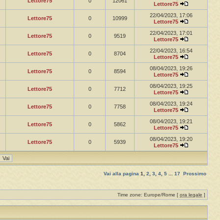
Lettore75
0
12061
Lettore75
22/04/2023, 17:06
Lettore75
0
10999
Lettore75
22/04/2023, 17:01
Lettore75
0
9519
Lettore75
22/04/2023, 16:54
Lettore75
0
8704
Lettore75
08/04/2023, 19:26
Lettore75
0
8594
Lettore75
08/04/2023, 19:25
Lettore75
0
7712
Lettore75
08/04/2023, 19:24
Lettore75
0
7758
Lettore75
08/04/2023, 19:21
Lettore75
0
5862
Lettore75
08/04/2023, 19:20
Lettore75
0
5939
Lettore75
Vai alla pagina
1
,
2
,
3
,
4
,
5
...
17
Prossimo
Time zone: Europe/Rome [
ora legale
]