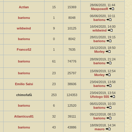
28/06/2020, 11:44
Aztlan
15
15369
MaxpoweR
06/06/2020, 10:11
barionu
1
8048
barionu
16/04/2020, 14:00
wildwind
9
10125
wildwind
28/01/2020, 19:15
barionu
0
8042
barionu
16/12/2019, 18:50
Franco52
1
7635
Morley
28/09/2019, 21:24
barionu
61
74776
barionu
15/09/2019, 12:54
barionu
23
25797
Morley
23/04/2019, 13:58
Emilio Salsi
23
38606
barionu
23/04/2019, 13:54
chimofafà
253
124353
Ufologo 555
06/01/2019, 10:33
barionu
6
12520
barionu
09/12/2018, 08:13
Atlanticus81
32
39111
barionu
18/09/2018, 14:34
barionu
43
43886
mauro