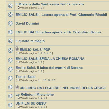
Il Mistero della Santissima Trinità rivelato
[
Vai alla pagina:
1
,
2
]
EMILIO SALSI : Lettera aperta al Prof. Giancarlo Rinaldi
David Donnini
EMILIO SALSI Lettera aperta al Dr. Cristoforo Gorno .
Il quarto re magio
EMILIO SALSI PDF
[
Vai alla pagina:
1
,
2
,
3
,
4
,
5
]
EMILIO SALSI SFIDA LA CHIESA ROMANA
[
Vai alla pagina:
1
,
2
]
Emilio Salsi: il falso dei martiri di Nerone
[
Vai alla pagina:
1
,
2
]
Tesi di Salsi
[
Vai alla pagina:
1
...
15
,
16
,
17
]
UN LIBRO DA LEGGERE : NEL NOME DELLA CROCE
Le Religioni Misteriche
[
Vai alla pagina:
1
,
2
,
3
]
UN FILM SU GESU'
[
Vai alla pagina:
1
,
2
,
3
]