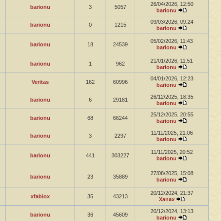
26/04/2026, 12:50
barionu
3
5057
barionu
09/03/2026, 09:24
barionu
0
1215
barionu
05/02/2026, 11:43
barionu
18
24539
barionu
21/01/2026, 11:51
barionu
1
962
barionu
04/01/2026, 12:23
Veritas
162
60996
barionu
26/12/2025, 18:35
barionu
6
29181
barionu
25/12/2025, 20:55
barionu
68
66244
barionu
11/11/2025, 21:06
barionu
3
2297
barionu
11/11/2025, 20:52
barionu
441
303227
barionu
27/08/2025, 15:08
barionu
23
35889
barionu
20/12/2024, 21:37
xfabiox
35
43213
Xanax
20/12/2024, 13:13
barionu
36
45609
barionu