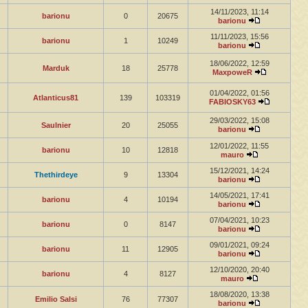
14/11/2023, 11:14
barionu
0
20675
barionu
11/11/2023, 15:56
barionu
1
10249
barionu
18/06/2022, 12:59
Marduk
18
25778
MaxpoweR
01/04/2022, 01:56
Atlanticus81
139
103319
FABIOSKY63
29/03/2022, 15:08
Saulnier
20
25055
barionu
12/01/2022, 11:55
barionu
10
12818
mauro
15/12/2021, 14:24
Thethirdeye
9
13304
barionu
14/05/2021, 17:41
barionu
4
10194
barionu
07/04/2021, 10:23
barionu
0
8147
barionu
09/01/2021, 09:24
barionu
11
12905
barionu
12/10/2020, 20:40
barionu
4
8127
mauro
18/08/2020, 13:38
Emilio Salsi
76
77307
barionu