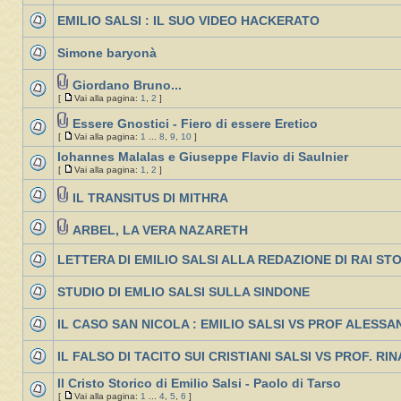
EMILIO SALSI : IL SUO VIDEO HACKERATO
Simone baryonà
Giordano Bruno...
[
Vai alla pagina:
1
,
2
]
Essere Gnostici - Fiero di essere Eretico
[
Vai alla pagina:
1
...
8
,
9
,
10
]
Iohannes Malalas e Giuseppe Flavio di Saulnier
[
Vai alla pagina:
1
,
2
]
IL TRANSITUS DI MITHRA
ARBEL, LA VERA NAZARETH
LETTERA DI EMILIO SALSI ALLA REDAZIONE DI RAI ST
STUDIO DI EMLIO SALSI SULLA SINDONE
IL CASO SAN NICOLA : EMILIO SALSI VS PROF ALES
IL FALSO DI TACITO SUI CRISTIANI SALSI VS PROF. RIN
Il Cristo Storico di Emilio Salsi - Paolo di Tarso
[
Vai alla pagina:
1
...
4
,
5
,
6
]