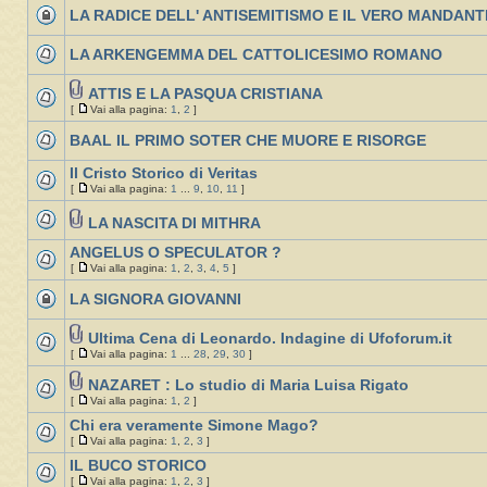
LA RADICE DELL' ANTISEMITISMO E IL VERO MANDAN
LA ARKENGEMMA DEL CATTOLICESIMO ROMANO
ATTIS E LA PASQUA CRISTIANA
[
Vai alla pagina:
1
,
2
]
BAAL IL PRIMO SOTER CHE MUORE E RISORGE
Il Cristo Storico di Veritas
[
Vai alla pagina:
1
...
9
,
10
,
11
]
LA NASCITA DI MITHRA
ANGELUS O SPECULATOR ?
[
Vai alla pagina:
1
,
2
,
3
,
4
,
5
]
LA SIGNORA GIOVANNI
Ultima Cena di Leonardo. Indagine di Ufoforum.it
[
Vai alla pagina:
1
...
28
,
29
,
30
]
NAZARET : Lo studio di Maria Luisa Rigato
[
Vai alla pagina:
1
,
2
]
Chi era veramente Simone Mago?
[
Vai alla pagina:
1
,
2
,
3
]
IL BUCO STORICO
[
Vai alla pagina:
1
,
2
,
3
]