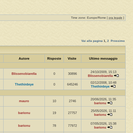
Time zone: Europe/Rome [
ora legale
]
Vai alla pagina
1
,
2
Prossimo
Autore
Risposte
Visite
Ultimo messaggio
24/10/2009, 15:13
Blissenobiarella
0
30896
Blissenobiarella
02/12/2008, 10:48
Thethirdeye
0
645246
Thethirdeye
20/06/2026, 11:35
mauro
10
2746
barionu
25/05/2026, 11:11
barionu
19
27757
barionu
07/05/2026, 15:38
barionu
78
77972
barionu