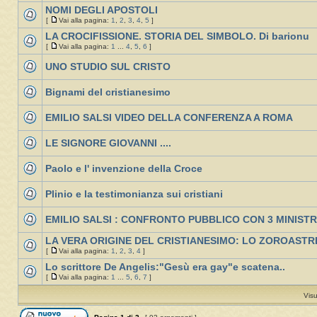
NOMI DEGLI APOSTOLI
[
Vai alla pagina:
1
,
2
,
3
,
4
,
5
]
LA CROCIFISSIONE. STORIA DEL SIMBOLO. Di barionu
[
Vai alla pagina:
1
...
4
,
5
,
6
]
UNO STUDIO SUL CRISTO
Bignami del cristianesimo
EMILIO SALSI VIDEO DELLA CONFERENZA A ROMA
LE SIGNORE GIOVANNI ....
Paolo e l' invenzione della Croce
Plinio e la testimonianza sui cristiani
EMILIO SALSI : CONFRONTO PUBBLICO CON 3 MINISTRI
LA VERA ORIGINE DEL CRISTIANESIMO: LO ZOROASTR
[
Vai alla pagina:
1
,
2
,
3
,
4
]
Lo scrittore De Angelis:"Gesù era gay"e scatena..
[
Vai alla pagina:
1
...
5
,
6
,
7
]
Visu