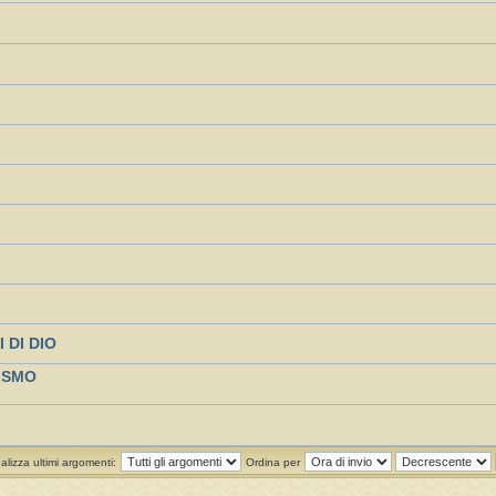
 DI DIO
ISMO
alizza ultimi argomenti:
Ordina per