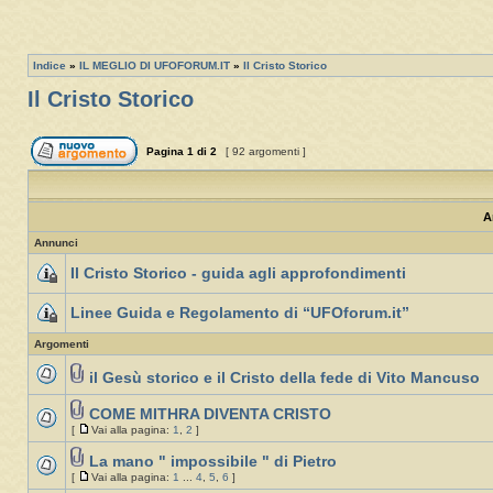
Indice
»
IL MEGLIO DI UFOFORUM.IT
»
Il Cristo Storico
Il Cristo Storico
Pagina
1
di
2
[ 92 argomenti ]
A
Annunci
Il Cristo Storico - guida agli approfondimenti
Linee Guida e Regolamento di “UFOforum.it”
Argomenti
il Gesù storico e il Cristo della fede di Vito Mancuso
COME MITHRA DIVENTA CRISTO
[
Vai alla pagina:
1
,
2
]
La mano " impossibile " di Pietro
[
Vai alla pagina:
1
...
4
,
5
,
6
]