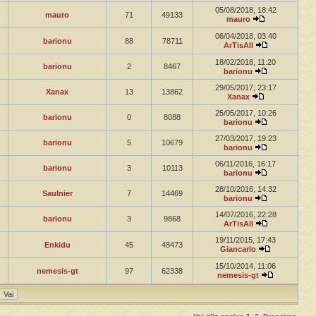
05/08/2018, 18:42
mauro
71
49133
mauro
06/04/2018, 03:40
barionu
88
78711
ArTisAll
18/02/2018, 11:20
barionu
2
8467
barionu
29/05/2017, 23:17
Xanax
13
13862
Xanax
25/05/2017, 10:26
barionu
0
8088
barionu
27/03/2017, 19:23
barionu
5
10679
barionu
06/11/2016, 16:17
barionu
3
10113
barionu
28/10/2016, 14:32
Saulnier
7
14469
barionu
14/07/2016, 22:28
barionu
3
9868
ArTisAll
19/11/2015, 17:43
Enkidu
45
48473
Giancarlo
15/10/2014, 11:06
nemesis-gt
97
62338
nemesis-gt