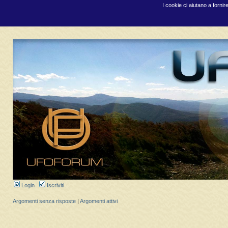
I cookie ci aiutano a fornir
Login
Iscriviti
Argomenti senza risposte
|
Argomenti attivi