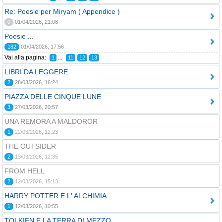
Re: Poesie per Miryam ( Appendice )
0
01/04/2026, 21:08
Poesie ...
182
01/04/2026, 17:56
Vai alla pagina:
...
1
11
12
13
LIBRI DA LEGGERE
2
28/03/2026, 16:24
PIAZZA DELLE CINQUE LUNE
3
27/03/2026, 20:57
UNA REMORA A MALDOROR
1
22/03/2026, 12:23
THE OUTSIDER
2
13/03/2026, 12:35
FROM HELL
2
12/03/2026, 15:13
HARRY POTTER E L' ALCHIMIA
1
12/03/2026, 10:55
TOLKIEN E LA TERRA DI MEZZO