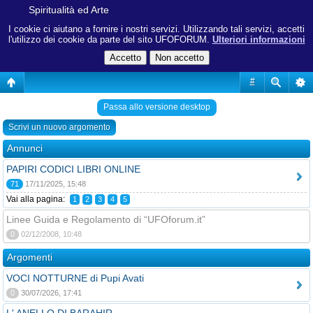
Spiritualità ed Arte
I cookie ci aiutano a fornire i nostri servizi. Utilizzando tali servizi, accetti
l'utilizzo dei cookie da parte del sito UFOFORUM.
Ulteriori informazioni
#
Passa allo versione desktop
Scrivi un nuovo argomento
Annunci
PAPIRI CODICI LIBRI ONLINE
71
17/11/2025, 15:48
Vai alla pagina:
1
2
3
4
5
Linee Guida e Regolamento di “UFOforum.it”
0
02/12/2008, 10:48
Argomenti
VOCI NOTTURNE di Pupi Avati
0
30/07/2026, 17:41