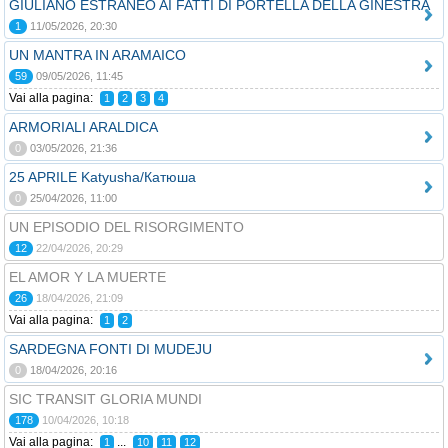
GIULIANO ESTRANEO AI FATTI DI PORTELLA DELLA GINESTRA
1
11/05/2026, 20:30
UN MANTRA IN ARAMAICO
59
09/05/2026, 11:45
Vai alla pagina:
1
2
3
4
ARMORIALI ARALDICA
0
03/05/2026, 21:36
25 APRILE Katyusha/Катюша
0
25/04/2026, 11:00
UN EPISODIO DEL RISORGIMENTO
12
22/04/2026, 20:29
EL AMOR Y LA MUERTE
26
18/04/2026, 21:09
Vai alla pagina:
1
2
SARDEGNA FONTI DI MUDEJU
0
18/04/2026, 20:16
SIC TRANSIT GLORIA MUNDI
178
10/04/2026, 10:18
Vai alla pagina:
...
1
10
11
12