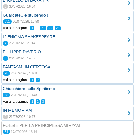
L' ANELLO DI BARAHIR
0
30/07/2026, 16:04
Guardate...è stupendo !
331
30/07/2026, 10:50
Vai alla pagina:
...
1
21
22
23
L' ENIGMA SHAKESPEARE
4
26/07/2026, 21:44
PHILIPPE DAVERIO
3
26/07/2026, 14:37
FANTASMI IN CERTOSA
28
26/07/2026, 13:08
Vai alla pagina:
1
2
Chiacchiere sullo Spiritismo ...
38
23/07/2026, 10:48
Vai alla pagina:
1
2
3
IN MEMORIAM
0
21/07/2026, 10:17
POESIE PER LA PRINCIPESSA MIRYAM
51
17/07/2026, 16:16