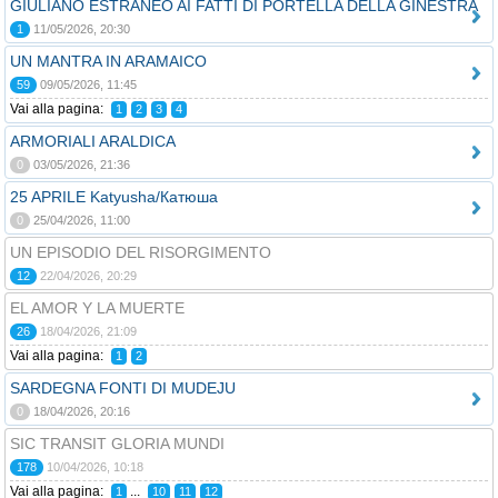
GIULIANO ESTRANEO AI FATTI DI PORTELLA DELLA GINESTRA
1
11/05/2026, 20:30
UN MANTRA IN ARAMAICO
59
09/05/2026, 11:45
Vai alla pagina:
1
2
3
4
ARMORIALI ARALDICA
0
03/05/2026, 21:36
25 APRILE Katyusha/Катюша
0
25/04/2026, 11:00
UN EPISODIO DEL RISORGIMENTO
12
22/04/2026, 20:29
EL AMOR Y LA MUERTE
26
18/04/2026, 21:09
Vai alla pagina:
1
2
SARDEGNA FONTI DI MUDEJU
0
18/04/2026, 20:16
SIC TRANSIT GLORIA MUNDI
178
10/04/2026, 10:18
Vai alla pagina:
...
1
10
11
12