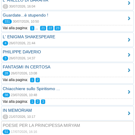
L' ANELLO DI BARAHIR
0
30/07/2026, 16:04
Guardate...è stupendo !
331
30/07/2026, 10:50
Vai alla pagina:
...
1
21
22
23
L' ENIGMA SHAKESPEARE
4
26/07/2026, 21:44
PHILIPPE DAVERIO
3
26/07/2026, 14:37
FANTASMI IN CERTOSA
28
26/07/2026, 13:08
Vai alla pagina:
1
2
Chiacchiere sullo Spiritismo ...
38
23/07/2026, 10:48
Vai alla pagina:
1
2
3
IN MEMORIAM
0
21/07/2026, 10:17
POESIE PER LA PRINCIPESSA MIRYAM
51
17/07/2026, 16:16