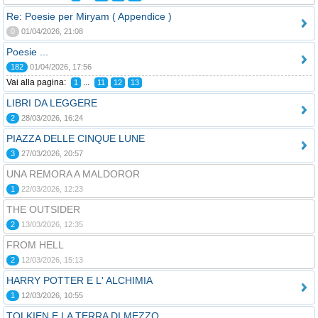
Re: Poesie per Miryam ( Appendice )
0
01/04/2026, 21:08
Poesie ...
182
01/04/2026, 17:56
Vai alla pagina:
...
1
11
12
13
LIBRI DA LEGGERE
2
28/03/2026, 16:24
PIAZZA DELLE CINQUE LUNE
3
27/03/2026, 20:57
UNA REMORA A MALDOROR
1
22/03/2026, 12:23
THE OUTSIDER
2
13/03/2026, 12:35
FROM HELL
2
12/03/2026, 15:13
HARRY POTTER E L' ALCHIMIA
1
12/03/2026, 10:55
TOLKIEN E LA TERRA DI MEZZO