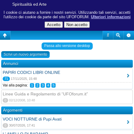
Spiritualità ed Arte
I cookie ci aiutano a fornire i nostri servizi. Utilizzando tali servizi, accetti
l'utilizzo dei cookie da parte del sito UFOFORUM.
Ulteriori informazioni
#
Passa allo versione desktop
Scrivi un nuovo argomento
Annunci
PAPIRI CODICI LIBRI ONLINE
71
17/11/2025, 15:48
Vai alla pagina:
1
2
3
4
5
Linee Guida e Regolamento di “UFOforum.it”
0
02/12/2008, 10:48
Argomenti
VOCI NOTTURNE di Pupi Avati
0
30/07/2026, 17:41