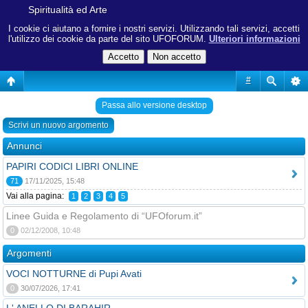
Spiritualità ed Arte
I cookie ci aiutano a fornire i nostri servizi. Utilizzando tali servizi, accetti
l'utilizzo dei cookie da parte del sito UFOFORUM.
Ulteriori informazioni
#
Passa allo versione desktop
Scrivi un nuovo argomento
Annunci
PAPIRI CODICI LIBRI ONLINE
71
17/11/2025, 15:48
Vai alla pagina:
1
2
3
4
5
Linee Guida e Regolamento di “UFOforum.it”
0
02/12/2008, 10:48
Argomenti
VOCI NOTTURNE di Pupi Avati
0
30/07/2026, 17:41