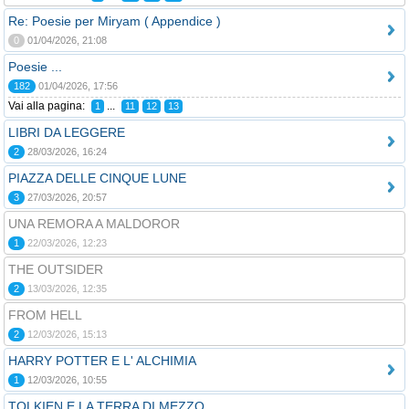
Re: Poesie per Miryam ( Appendice )
0
01/04/2026, 21:08
Poesie ...
182
01/04/2026, 17:56
Vai alla pagina:
...
1
11
12
13
LIBRI DA LEGGERE
2
28/03/2026, 16:24
PIAZZA DELLE CINQUE LUNE
3
27/03/2026, 20:57
UNA REMORA A MALDOROR
1
22/03/2026, 12:23
THE OUTSIDER
2
13/03/2026, 12:35
FROM HELL
2
12/03/2026, 15:13
HARRY POTTER E L' ALCHIMIA
1
12/03/2026, 10:55
TOLKIEN E LA TERRA DI MEZZO