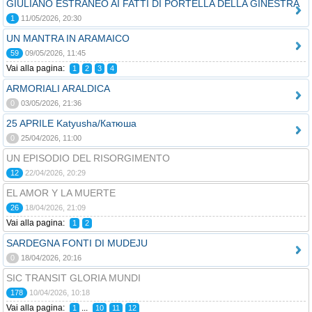
GIULIANO ESTRANEO AI FATTI DI PORTELLA DELLA GINESTRA
1
11/05/2026, 20:30
UN MANTRA IN ARAMAICO
59
09/05/2026, 11:45
Vai alla pagina:
1
2
3
4
ARMORIALI ARALDICA
0
03/05/2026, 21:36
25 APRILE Katyusha/Катюша
0
25/04/2026, 11:00
UN EPISODIO DEL RISORGIMENTO
12
22/04/2026, 20:29
EL AMOR Y LA MUERTE
26
18/04/2026, 21:09
Vai alla pagina:
1
2
SARDEGNA FONTI DI MUDEJU
0
18/04/2026, 20:16
SIC TRANSIT GLORIA MUNDI
178
10/04/2026, 10:18
Vai alla pagina:
...
1
10
11
12