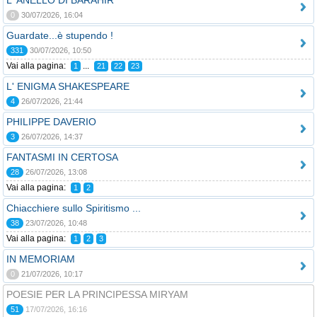
L' ANELLO DI BARAHIR
0
30/07/2026, 16:04
Guardate...è stupendo !
331
30/07/2026, 10:50
Vai alla pagina:
...
1
21
22
23
L' ENIGMA SHAKESPEARE
4
26/07/2026, 21:44
PHILIPPE DAVERIO
3
26/07/2026, 14:37
FANTASMI IN CERTOSA
28
26/07/2026, 13:08
Vai alla pagina:
1
2
Chiacchiere sullo Spiritismo ...
38
23/07/2026, 10:48
Vai alla pagina:
1
2
3
IN MEMORIAM
0
21/07/2026, 10:17
POESIE PER LA PRINCIPESSA MIRYAM
51
17/07/2026, 16:16