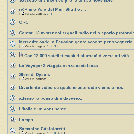
Sassetto di 3 metri colpirà la terra a novembre
re:Primo Volo del Mini-Shuttle ....
[
Vai alla pagina:
1
,
2
]
ORC
Captati 13 misteriosi segnali radio nello spazio profond
Meteorite cade in Ecuador, gente accorre per spegnerlo.
[
Vai alla pagina:
1
,
2
,
3
]
Con 12.000 satelliti musk disturberà diverse attività
La Voyager 2 viaggia senza assistenza
Sfere di Dyson.
[
Vai alla pagina:
1
,
2
]
Divertente video su qualche asteroide vicino a noi...
adesso lo posso dire davvero...
L'Italia è un continente....
Lampo....
Samantha Cristoforetti
[
Vai alla pagina:
1
,
2
,
3
,
4
,
5
]