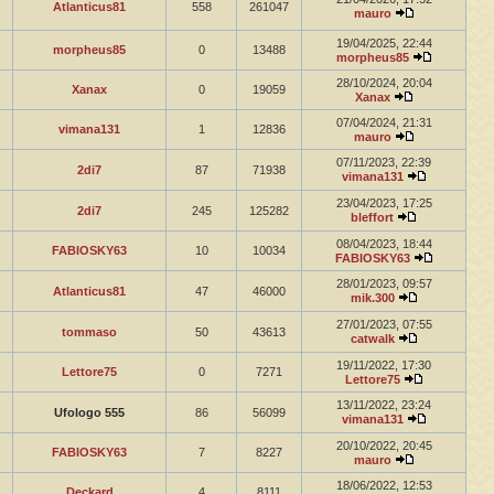
Atlanticus81
558
261047
mauro
19/04/2025, 22:44
morpheus85
0
13488
morpheus85
28/10/2024, 20:04
Xanax
0
19059
Xanax
07/04/2024, 21:31
vimana131
1
12836
mauro
07/11/2023, 22:39
2di7
87
71938
vimana131
23/04/2023, 17:25
2di7
245
125282
bleffort
08/04/2023, 18:44
FABIOSKY63
10
10034
FABIOSKY63
28/01/2023, 09:57
Atlanticus81
47
46000
mik.300
27/01/2023, 07:55
tommaso
50
43613
catwalk
19/11/2022, 17:30
Lettore75
0
7271
Lettore75
13/11/2022, 23:24
Ufologo 555
86
56099
vimana131
20/10/2022, 20:45
FABIOSKY63
7
8227
mauro
18/06/2022, 12:53
Deckard
4
8111