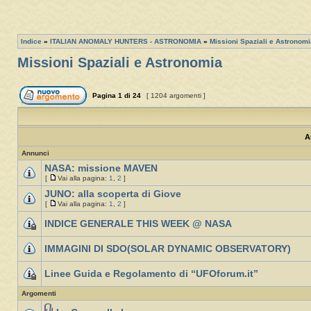
Indice
»
ITALIAN ANOMALY HUNTERS - ASTRONOMIA
»
Missioni Spaziali e Astronomi
Missioni Spaziali e Astronomia
Pagina
1
di
24
[ 1204 argomenti ]
A
Annunci
NASA: missione MAVEN
[
Vai alla pagina:
1
,
2
]
JUNO: alla scoperta di Giove
[
Vai alla pagina:
1
,
2
]
INDICE GENERALE THIS WEEK @ NASA
IMMAGINI DI SDO(SOLAR DYNAMIC OBSERVATORY)
Linee Guida e Regolamento di “UFOforum.it”
Argomenti