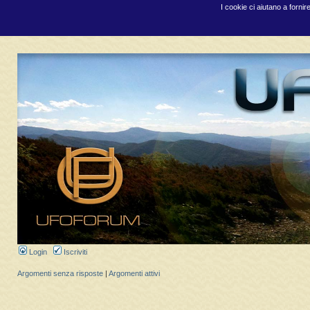
I cookie ci aiutano a fornir
Login
Iscriviti
Argomenti senza risposte
|
Argomenti attivi