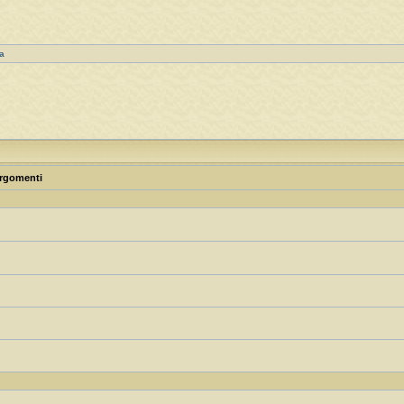
a
rgomenti