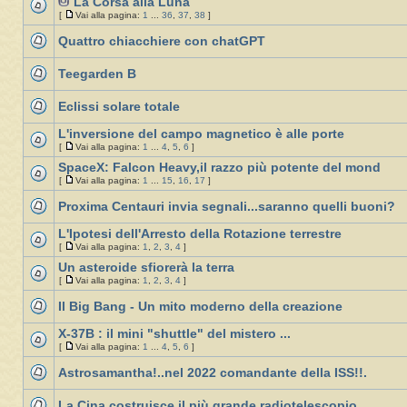
La Corsa alla Luna
[
Vai alla pagina:
1
...
36
,
37
,
38
]
Quattro chiacchiere con chatGPT
Teegarden B
Eclissi solare totale
L'inversione del campo magnetico è alle porte
[
Vai alla pagina:
1
...
4
,
5
,
6
]
SpaceX: Falcon Heavy,il razzo più potente del mond
[
Vai alla pagina:
1
...
15
,
16
,
17
]
Proxima Centauri invia segnali...saranno quelli buoni?
L'Ipotesi dell'Arresto della Rotazione terrestre
[
Vai alla pagina:
1
,
2
,
3
,
4
]
Un asteroide sfiorerà la terra
[
Vai alla pagina:
1
,
2
,
3
,
4
]
Il Big Bang - Un mito moderno della creazione
X-37B : il mini "shuttle" del mistero ...
[
Vai alla pagina:
1
...
4
,
5
,
6
]
Astrosamantha!..nel 2022 comandante della ISS!!.
La Cina costruisce il più grande radiotelescopio