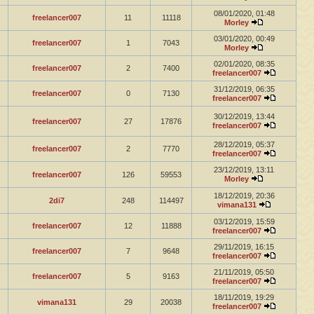
08/01/2020, 01:48
freelancer007
11
11118
Morley
03/01/2020, 00:49
freelancer007
1
7043
Morley
02/01/2020, 08:35
freelancer007
2
7400
freelancer007
31/12/2019, 06:35
freelancer007
0
7130
freelancer007
30/12/2019, 13:44
freelancer007
27
17876
freelancer007
28/12/2019, 05:37
freelancer007
2
7770
freelancer007
23/12/2019, 13:11
freelancer007
126
59553
Morley
18/12/2019, 20:36
2di7
248
114497
vimana131
03/12/2019, 15:59
freelancer007
12
11888
freelancer007
29/11/2019, 16:15
freelancer007
7
9648
freelancer007
21/11/2019, 05:50
freelancer007
5
9163
freelancer007
18/11/2019, 19:29
vimana131
29
20038
freelancer007