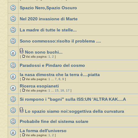
Spazio Nero,Spazio Oscuro
Nel 2020 invasione di Marte
La madre di tutte le stelle...
Sono commosso:risolto il problema ....
Non sono buchi...
[
Vai alla pagina:
1
,
2
]
Paradossi e Pindaro del cosmo
la nasa dimostra che la terra è....piatta
[
Vai alla pagina:
1
...
7
,
8
,
9
]
Ricerca esopianeti
[
Vai alla pagina:
1
...
15
,
16
,
17
]
Si rompono i "bagni" sulla ISS:UN 'ALTRA KAK....A
Lo spazio siamo noi:soggettiva della curvatura
Probabile fine del sistema solare
La forma dell'universo
[
Vai alla pagina:
1
,
2
]