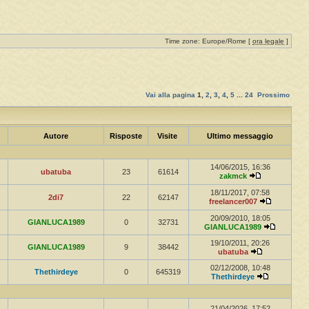
Time zone: Europe/Rome [
ora legale
]
Vai alla pagina
1
,
2
,
3
,
4
,
5
...
24
Prossimo
Autore
Risposte
Visite
Ultimo messaggio
14/06/2015, 16:36
ubatuba
23
61614
zakmck
18/11/2017, 07:58
2di7
22
62147
freelancer007
20/09/2010, 18:05
GIANLUCA1989
0
32731
GIANLUCA1989
19/10/2011, 20:26
GIANLUCA1989
9
38442
ubatuba
02/12/2008, 10:48
Thethirdeye
0
645319
Thethirdeye
21/04/2026, 17:52