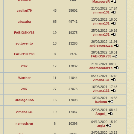
MaxpoweR
21/05/2022, 17:24
cagliari79
43
35602
vimana131
13/05/2022, 18:00
ubatuba
65
49741
vimana131
25/03/2022, 19:16
FABIOSKY63
19
19375
vimana131
26/02/2022, 11:24
sottovento
13
13286
andreacorazza
28/01/2022, 18:51
FABIOSKY63
0
7374
FABIOSKY63
21/10/2021, 08:55
2di7
17
17832
andreacorazza
05/09/2021, 16:18
Werther
11
11044
vimana131
16/06/2021, 17:48
2di7
77
47075
vimana131
13/04/2021, 14:58
Ufologo 555
16
17003
barionu
22/03/2021, 08:44
vimana131
19
17447
Angel_
04/12/2020, 15:10
nemesis-gt
8
10398
argla
24/08/2020, 13:13