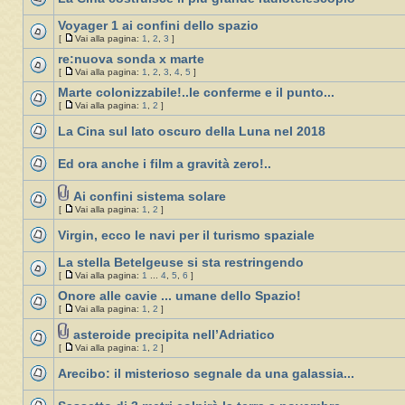
Voyager 1 ai confini dello spazio
[
Vai alla pagina:
1
,
2
,
3
]
re:nuova sonda x marte
[
Vai alla pagina:
1
,
2
,
3
,
4
,
5
]
Marte colonizzabile!..le conferme e il punto...
[
Vai alla pagina:
1
,
2
]
La Cina sul lato oscuro della Luna nel 2018
Ed ora anche i film a gravità zero!..
Ai confini sistema solare
[
Vai alla pagina:
1
,
2
]
Virgin, ecco le navi per il turismo spaziale
La stella Betelgeuse si sta restringendo
[
Vai alla pagina:
1
...
4
,
5
,
6
]
Onore alle cavie ... umane dello Spazio!
[
Vai alla pagina:
1
,
2
]
asteroide precipita nell’Adriatico
[
Vai alla pagina:
1
,
2
]
Arecibo: il misterioso segnale da una galassia...