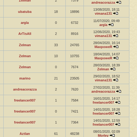
Zelman
2
7379
andreacorazza
13/08/2020, 18:11
ubatuba
18
18896
vimana131
11/07/2020, 09:49
argla
0
6732
argla
12/06/2020, 19:43
ArTisAll
2
8916
vimana131
28/04/2020, 16:14
Zelman
33
24765
MaxpoweR
18/04/2020, 14:07
Zelman
10
10755
MaxpoweR
28/03/2020, 18:39
Zelman
0
7674
Zelman
29/02/2020, 18:52
marino
21
23505
vimana131
27/02/2020, 11:39
andreacorazza
2
7620
andreacorazza
16/01/2020, 14:17
freelancer007
1
7584
freelancer007
14/01/2020, 18:28
freelancer007
0
7421
freelancer007
14/01/2020, 12:59
freelancer007
1
7364
freelancer007
08/01/2020, 02:09
Aztlan
61
48238
Morley