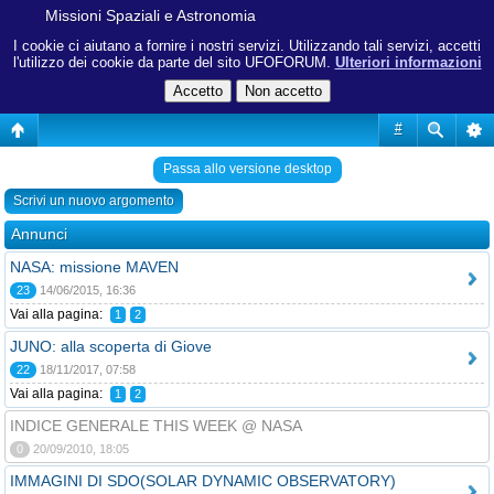
Missioni Spaziali e Astronomia
I cookie ci aiutano a fornire i nostri servizi. Utilizzando tali servizi, accetti
l'utilizzo dei cookie da parte del sito UFOFORUM.
Ulteriori informazioni
#
Passa allo versione desktop
Scrivi un nuovo argomento
Annunci
NASA: missione MAVEN
23
14/06/2015, 16:36
Vai alla pagina:
1
2
JUNO: alla scoperta di Giove
22
18/11/2017, 07:58
Vai alla pagina:
1
2
INDICE GENERALE THIS WEEK @ NASA
0
20/09/2010, 18:05
IMMAGINI DI SDO(SOLAR DYNAMIC OBSERVATORY)