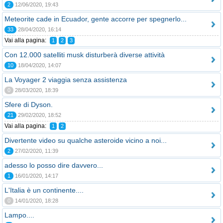
2
12/06/2020, 19:43
Meteorite cade in Ecuador, gente accorre per spegnerlo...
33
28/04/2020, 16:14
Vai alla pagina:
1
2
3
Con 12.000 satelliti musk disturberà diverse attività
10
18/04/2020, 14:07
La Voyager 2 viaggia senza assistenza
0
28/03/2020, 18:39
Sfere di Dyson.
21
29/02/2020, 18:52
Vai alla pagina:
1
2
Divertente video su qualche asteroide vicino a noi...
2
27/02/2020, 11:39
adesso lo posso dire davvero...
1
16/01/2020, 14:17
L'Italia è un continente....
0
14/01/2020, 18:28
Lampo....