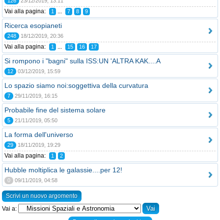
126
23/12/2019, 13:11
Vai alla pagina:
...
1
7
8
9
Ricerca esopianeti
248
18/12/2019, 20:36
Vai alla pagina:
...
1
15
16
17
Si rompono i "bagni" sulla ISS:UN 'ALTRA KAK....A
12
03/12/2019, 15:59
Lo spazio siamo noi:soggettiva della curvatura
7
29/11/2019, 16:15
Probabile fine del sistema solare
5
21/11/2019, 05:50
La forma dell'universo
29
18/11/2019, 19:29
Vai alla pagina:
1
2
Hubble moltiplica le galassie....per 12!
0
09/11/2019, 04:58
Scrivi un nuovo argomento
Vai a: