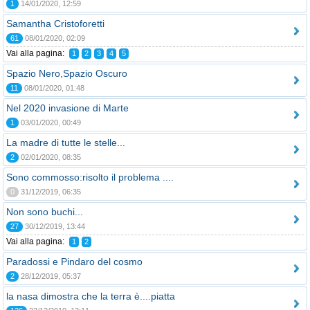
1
14/01/2020, 12:59
Samantha Cristoforetti
61
08/01/2020, 02:09
Vai alla pagina:
1
2
3
4
5
Spazio Nero,Spazio Oscuro
11
08/01/2020, 01:48
Nel 2020 invasione di Marte
1
03/01/2020, 00:49
La madre di tutte le stelle...
2
02/01/2020, 08:35
Sono commosso:risolto il problema ....
0
31/12/2019, 06:35
Non sono buchi...
27
30/12/2019, 13:44
Vai alla pagina:
1
2
Paradossi e Pindaro del cosmo
2
28/12/2019, 05:37
la nasa dimostra che la terra è....piatta