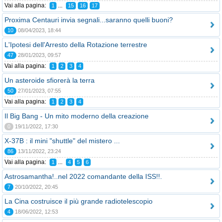
Vai alla pagina:
...
1
15
16
17
Proxima Centauri invia segnali...saranno quelli buoni?
10
08/04/2023, 18:44
L'Ipotesi dell'Arresto della Rotazione terrestre
47
28/01/2023, 09:57
Vai alla pagina:
1
2
3
4
Un asteroide sfiorerà la terra
50
27/01/2023, 07:55
Vai alla pagina:
1
2
3
4
Il Big Bang - Un mito moderno della creazione
0
19/11/2022, 17:30
X-37B : il mini "shuttle" del mistero ...
86
13/11/2022, 23:24
Vai alla pagina:
...
1
4
5
6
Astrosamantha!..nel 2022 comandante della ISS!!.
7
20/10/2022, 20:45
La Cina costruisce il più grande radiotelescopio
4
18/06/2022, 12:53