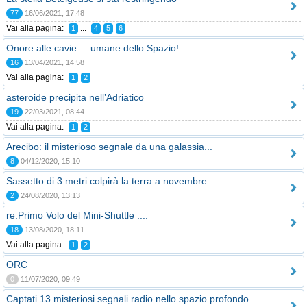
77
16/06/2021, 17:48
Vai alla pagina:
...
1
4
5
6
Onore alle cavie ... umane dello Spazio!
16
13/04/2021, 14:58
Vai alla pagina:
1
2
asteroide precipita nell’Adriatico
19
22/03/2021, 08:44
Vai alla pagina:
1
2
Arecibo: il misterioso segnale da una galassia...
8
04/12/2020, 15:10
Sassetto di 3 metri colpirà la terra a novembre
2
24/08/2020, 13:13
re:Primo Volo del Mini-Shuttle ....
18
13/08/2020, 18:11
Vai alla pagina:
1
2
ORC
0
11/07/2020, 09:49
Captati 13 misteriosi segnali radio nello spazio profondo