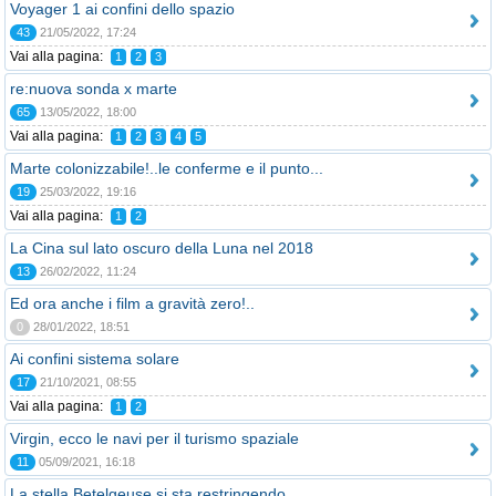
Voyager 1 ai confini dello spazio
43
21/05/2022, 17:24
Vai alla pagina:
1
2
3
re:nuova sonda x marte
65
13/05/2022, 18:00
Vai alla pagina:
1
2
3
4
5
Marte colonizzabile!..le conferme e il punto...
19
25/03/2022, 19:16
Vai alla pagina:
1
2
La Cina sul lato oscuro della Luna nel 2018
13
26/02/2022, 11:24
Ed ora anche i film a gravità zero!..
0
28/01/2022, 18:51
Ai confini sistema solare
17
21/10/2021, 08:55
Vai alla pagina:
1
2
Virgin, ecco le navi per il turismo spaziale
11
05/09/2021, 16:18
La stella Betelgeuse si sta restringendo