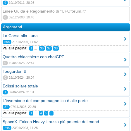
9
19/10/2011, 20:26
Linee Guida e Regolamento di “UFOforum.it”
0
02/12/2008, 10:48
Argomenti
La Corsa alla Luna
558
21/04/2026, 17:52
Vai alla pagina:
...
1
36
37
38
Quattro chiacchiere con chatGPT
0
19/04/2025, 22:44
Teegarden B
0
28/10/2024, 20:04
Eclissi solare totale
1
07/04/2024, 21:31
L'inversione del campo magnetico è alle porte
87
07/11/2023, 22:39
Vai alla pagina:
...
1
4
5
6
SpaceX: Falcon Heavy,il razzo più potente del mond
245
23/04/2023, 17:25