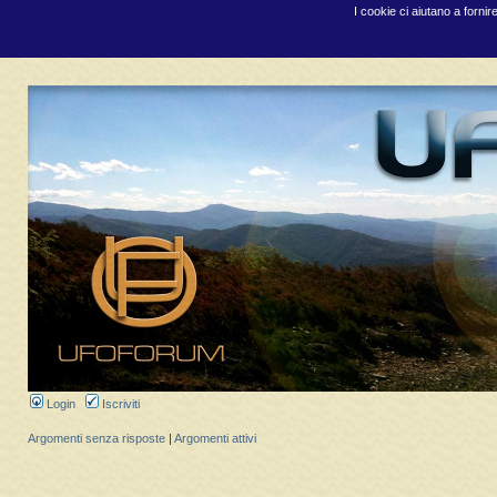
I cookie ci aiutano a fornir
Login
Iscriviti
Argomenti senza risposte
|
Argomenti attivi