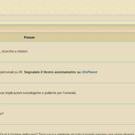
Forum
 ricerche e misteri.
e personali su IR.
Segnalate il Vostro avvistamento su
UfoPlanet
sue implicazioni sociologiche e politiche per l’umanità.
ne?
 Qual è l'origine dell'uomo? Testi sacri e mitologie da tutto il mondo narrano una storia divers