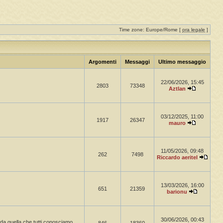
Time zone: Europe/Rome [
ora legale
]
Argomenti
Messaggi
Ultimo messaggio
22/06/2026, 15:45
2803
73348
Aztlan
03/12/2025, 11:00
1917
26347
mauro
11/05/2026, 09:48
262
7498
Riccardo aeritel
13/03/2026, 16:00
651
21359
barionu
30/06/2026, 00:43
a da quella che tutti conosciamo.