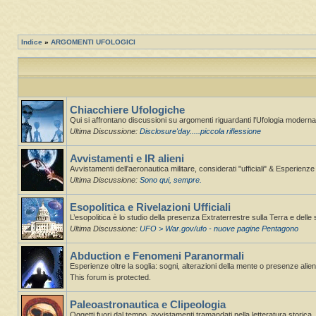
Indice
»
ARGOMENTI UFOLOGICI
Chiacchiere Ufologiche
Qui si affrontano discussioni su argomenti riguardanti l'Ufologia moderna,
Ultima Discussione:
Disclosure'day.....piccola riflessione
Avvistamenti e IR alieni
Avvistamenti dell'aeronautica militare, considerati "ufficiali" & Esperienz
Ultima Discussione:
Sono qui, sempre.
Esopolitica e Rivelazioni Ufficiali
L’esopolitica è lo studio della presenza Extraterrestre sulla Terra e delle 
Ultima Discussione:
UFO > War.gov/ufo - nuove pagine Pentagono
Abduction e Fenomeni Paranormali
Esperienze oltre la soglia: sogni, alterazioni della mente o presenze alie
This forum is protected.
Paleoastronautica e Clipeologia
Oggetti fuori dal tempo, avvistamenti tramandati nella letteratura storica.