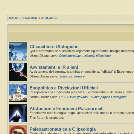
Indice
»
ARGOMENTI UFOLOGICI
Chiacchiere Ufologiche
Qui si affrontano discussioni su argomenti riguardanti l'Ufologia moderna,
Ultima Discussione:
Disclosure'day.....piccola riflessione
Avvistamenti e IR alieni
Avvistamenti dell'aeronautica militare, considerati "ufficiali" & Esperienz
Ultima Discussione:
Sono qui, sempre.
Esopolitica e Rivelazioni Ufficiali
L’esopolitica è lo studio della presenza Extraterrestre sulla Terra e delle 
Ultima Discussione:
UFO > War.gov/ufo - nuove pagine Pentagono
Abduction e Fenomeni Paranormali
Esperienze oltre la soglia: sogni, alterazioni della mente o presenze alie
This forum is protected.
Paleoastronautica e Clipeologia
Oggetti fuori dal tempo, avvistamenti tramandati nella letteratura storica.