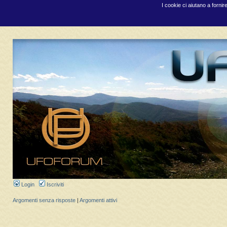
I cookie ci aiutano a fornir
Login
Iscriviti
Argomenti senza risposte
|
Argomenti attivi