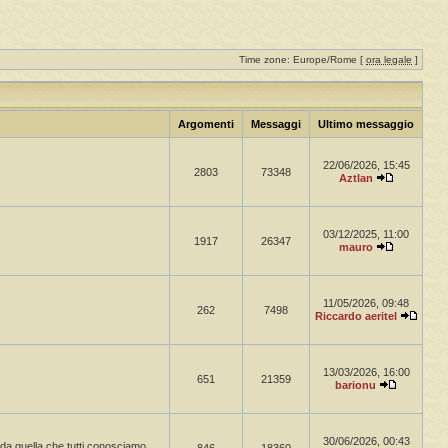
Time zone: Europe/Rome [
ora legale
]
Argomenti
Messaggi
Ultimo messaggio
22/06/2026, 15:45
2803
73348
Aztlan
03/12/2025, 11:00
1917
26347
mauro
11/05/2026, 09:48
262
7498
Riccardo aeritel
13/03/2026, 16:00
651
21359
barionu
30/06/2026, 00:43
a da quella che tutti conosciamo.