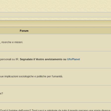
Forum
 ricerche e misteri.
e personali su IR.
Segnalate il Vostro avvistamento su
UfoPlanet
sue implicazioni sociologiche e politiche per l’umanità.
ne?
 Qual è l'origine dell'uomo? Testi sacri e mitologie da tutto il mondo narrano una storia divers