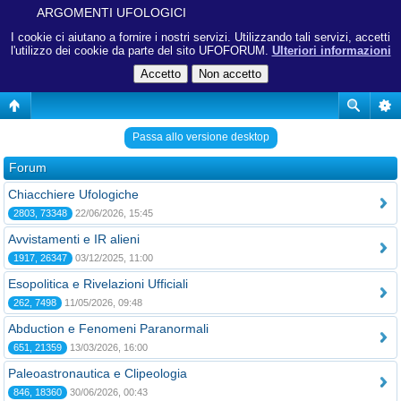
ARGOMENTI UFOLOGICI
I cookie ci aiutano a fornire i nostri servizi. Utilizzando tali servizi, accetti
l'utilizzo dei cookie da parte del sito UFOFORUM.
Ulteriori informazioni
Passa allo versione desktop
Forum
Chiacchiere Ufologiche
2803, 73348
22/06/2026, 15:45
Avvistamenti e IR alieni
1917, 26347
03/12/2025, 11:00
Esopolitica e Rivelazioni Ufficiali
262, 7498
11/05/2026, 09:48
Abduction e Fenomeni Paranormali
651, 21359
13/03/2026, 16:00
Paleoastronautica e Clipeologia
846, 18360
30/06/2026, 00:43