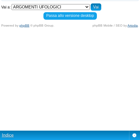
Vai a:
Passa allo versione desktop
Powered by
phpBB
© phpBB Group.
phpBB Mobile / SEO by
Artodia
.
Indice