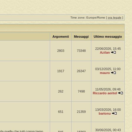
Time zone: Europe/Rome [
ora legale
]
Argomenti
Messaggi
Ultimo messaggio
22/06/2026, 15:45
2803
73348
Aztlan
03/12/2025, 11:00
1917
26347
mauro
11/05/2026, 09:48
262
7498
Riccardo aeritel
13/03/2026, 16:00
651
21359
barionu
30/06/2026, 00:43
a da quella che tutti conosciamo.