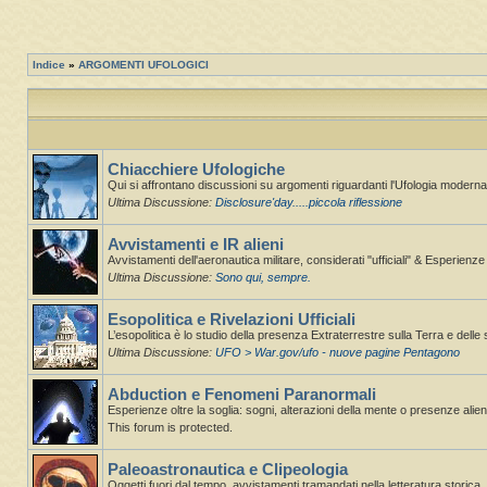
Indice
»
ARGOMENTI UFOLOGICI
Chiacchiere Ufologiche
Qui si affrontano discussioni su argomenti riguardanti l'Ufologia moderna,
Ultima Discussione:
Disclosure'day.....piccola riflessione
Avvistamenti e IR alieni
Avvistamenti dell'aeronautica militare, considerati "ufficiali" & Esperienz
Ultima Discussione:
Sono qui, sempre.
Esopolitica e Rivelazioni Ufficiali
L’esopolitica è lo studio della presenza Extraterrestre sulla Terra e delle 
Ultima Discussione:
UFO > War.gov/ufo - nuove pagine Pentagono
Abduction e Fenomeni Paranormali
Esperienze oltre la soglia: sogni, alterazioni della mente o presenze alie
This forum is protected.
Paleoastronautica e Clipeologia
Oggetti fuori dal tempo, avvistamenti tramandati nella letteratura storica.