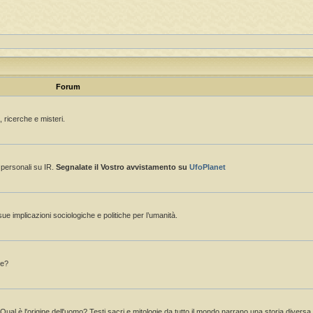
Forum
 ricerche e misteri.
e personali su IR.
Segnalate il Vostro avvistamento su
UfoPlanet
sue implicazioni sociologiche e politiche per l’umanità.
ne?
 Qual è l'origine dell'uomo? Testi sacri e mitologie da tutto il mondo narrano una storia divers