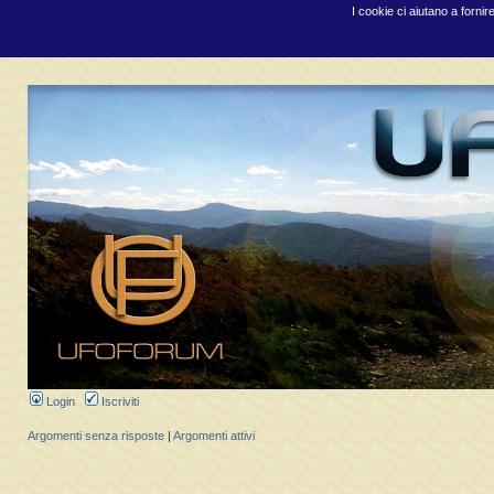
I cookie ci aiutano a fornir
Login
Iscriviti
Argomenti senza risposte
|
Argomenti attivi