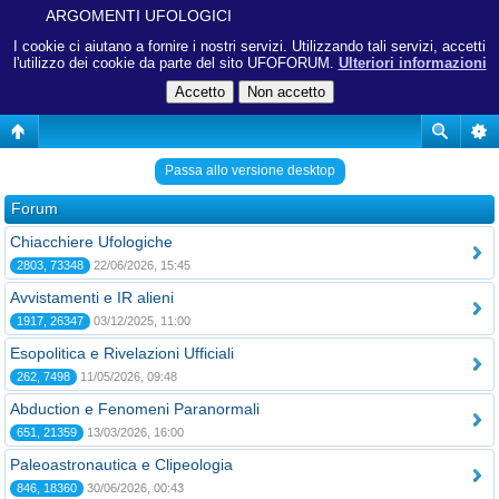
ARGOMENTI UFOLOGICI
I cookie ci aiutano a fornire i nostri servizi. Utilizzando tali servizi, accetti
l'utilizzo dei cookie da parte del sito UFOFORUM.
Ulteriori informazioni
Passa allo versione desktop
Forum
Chiacchiere Ufologiche
2803, 73348
22/06/2026, 15:45
Avvistamenti e IR alieni
1917, 26347
03/12/2025, 11:00
Esopolitica e Rivelazioni Ufficiali
262, 7498
11/05/2026, 09:48
Abduction e Fenomeni Paranormali
651, 21359
13/03/2026, 16:00
Paleoastronautica e Clipeologia
846, 18360
30/06/2026, 00:43