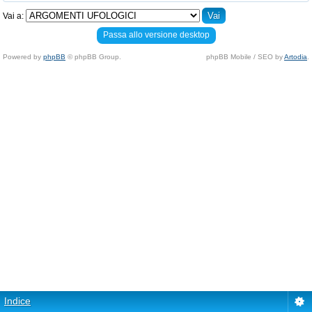
Vai a:
Passa allo versione desktop
Powered by
phpBB
© phpBB Group.
phpBB Mobile / SEO by
Artodia
.
Indice