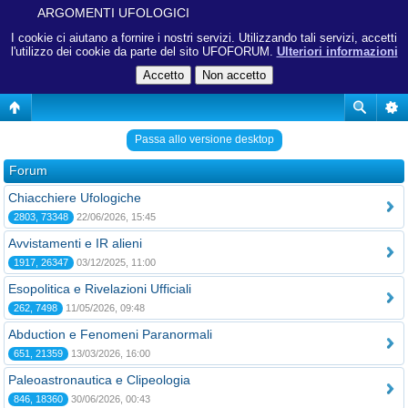
ARGOMENTI UFOLOGICI
I cookie ci aiutano a fornire i nostri servizi. Utilizzando tali servizi, accetti
l'utilizzo dei cookie da parte del sito UFOFORUM.
Ulteriori informazioni
Passa allo versione desktop
Forum
Chiacchiere Ufologiche
2803, 73348
22/06/2026, 15:45
Avvistamenti e IR alieni
1917, 26347
03/12/2025, 11:00
Esopolitica e Rivelazioni Ufficiali
262, 7498
11/05/2026, 09:48
Abduction e Fenomeni Paranormali
651, 21359
13/03/2026, 16:00
Paleoastronautica e Clipeologia
846, 18360
30/06/2026, 00:43