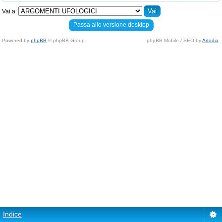
Vai a:
Passa allo versione desktop
Powered by
phpBB
© phpBB Group.
phpBB Mobile / SEO by
Artodia
.
Indice