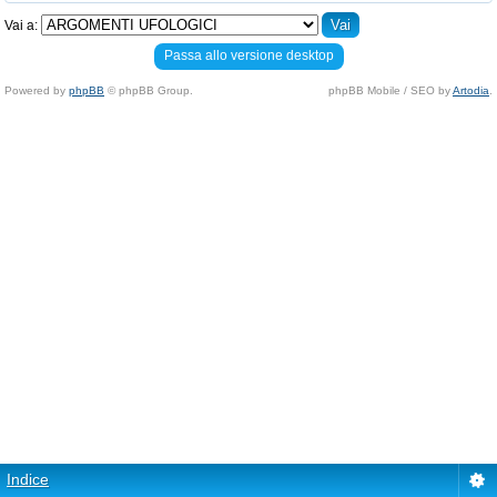
Vai a:
Passa allo versione desktop
Powered by
phpBB
© phpBB Group.
phpBB Mobile / SEO by
Artodia
.
Indice