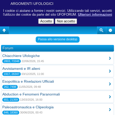
ARGOMENTI UFOLOGICI
I cookie ci aiutano a fornire i nostri servizi. Utilizzando tali servizi, accetti
l'utilizzo dei cookie da parte del sito UFOFORUM.
Ulteriori informazioni
Passa allo versione desktop
Forum
Chiacchiere Ufologiche
2803, 73348
22/06/2026, 15:45
Avvistamenti e IR alieni
1917, 26347
03/12/2025, 11:00
Esopolitica e Rivelazioni Ufficiali
262, 7498
11/05/2026, 09:48
Abduction e Fenomeni Paranormali
651, 21359
13/03/2026, 16:00
Paleoastronautica e Clipeologia
846, 18360
30/06/2026, 00:43