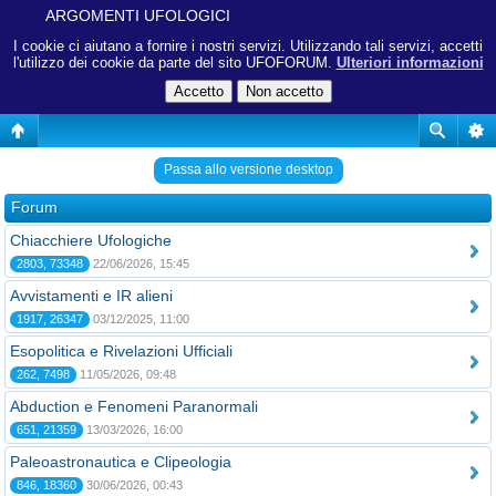
ARGOMENTI UFOLOGICI
I cookie ci aiutano a fornire i nostri servizi. Utilizzando tali servizi, accetti
l'utilizzo dei cookie da parte del sito UFOFORUM.
Ulteriori informazioni
Passa allo versione desktop
Forum
Chiacchiere Ufologiche
2803, 73348
22/06/2026, 15:45
Avvistamenti e IR alieni
1917, 26347
03/12/2025, 11:00
Esopolitica e Rivelazioni Ufficiali
262, 7498
11/05/2026, 09:48
Abduction e Fenomeni Paranormali
651, 21359
13/03/2026, 16:00
Paleoastronautica e Clipeologia
846, 18360
30/06/2026, 00:43