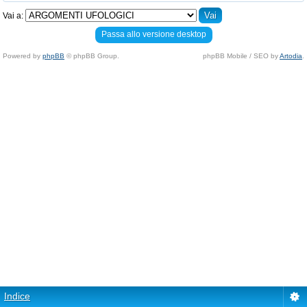
Vai a:
Passa allo versione desktop
Powered by
phpBB
© phpBB Group.
phpBB Mobile / SEO by
Artodia
.
Indice