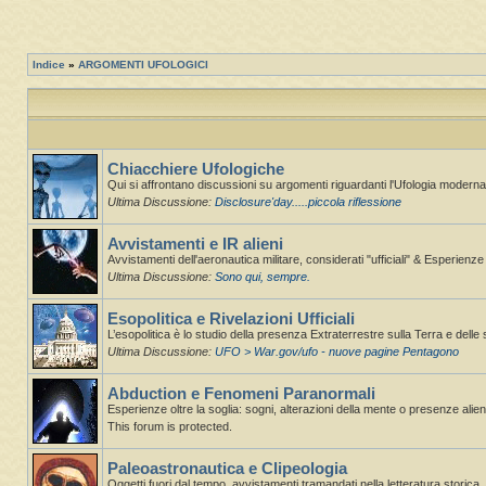
Indice
»
ARGOMENTI UFOLOGICI
Chiacchiere Ufologiche
Qui si affrontano discussioni su argomenti riguardanti l'Ufologia moderna,
Ultima Discussione:
Disclosure'day.....piccola riflessione
Avvistamenti e IR alieni
Avvistamenti dell'aeronautica militare, considerati "ufficiali" & Esperienz
Ultima Discussione:
Sono qui, sempre.
Esopolitica e Rivelazioni Ufficiali
L’esopolitica è lo studio della presenza Extraterrestre sulla Terra e delle 
Ultima Discussione:
UFO > War.gov/ufo - nuove pagine Pentagono
Abduction e Fenomeni Paranormali
Esperienze oltre la soglia: sogni, alterazioni della mente o presenze alie
This forum is protected.
Paleoastronautica e Clipeologia
Oggetti fuori dal tempo, avvistamenti tramandati nella letteratura storica.