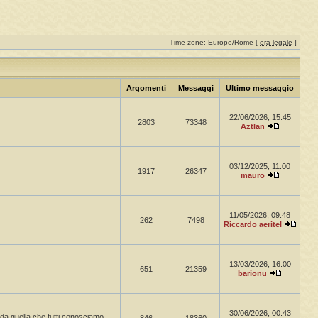
Time zone: Europe/Rome [
ora legale
]
Argomenti
Messaggi
Ultimo messaggio
22/06/2026, 15:45
2803
73348
Aztlan
03/12/2025, 11:00
1917
26347
mauro
11/05/2026, 09:48
262
7498
Riccardo aeritel
13/03/2026, 16:00
651
21359
barionu
30/06/2026, 00:43
a da quella che tutti conosciamo.