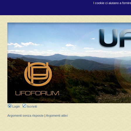
I cookie ci aiutano a fornir
Login
Iscriviti
Argomenti senza risposte
|
Argomenti attivi