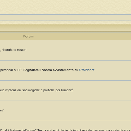
Forum
 ricerche e misteri.
e personali su IR.
Segnalate il Vostro avvistamento su
UfoPlanet
sue implicazioni sociologiche e politiche per l’umanità.
ne?
 Qual è l'origine dell'uomo? Testi sacri e mitologie da tutto il mondo narrano una storia divers