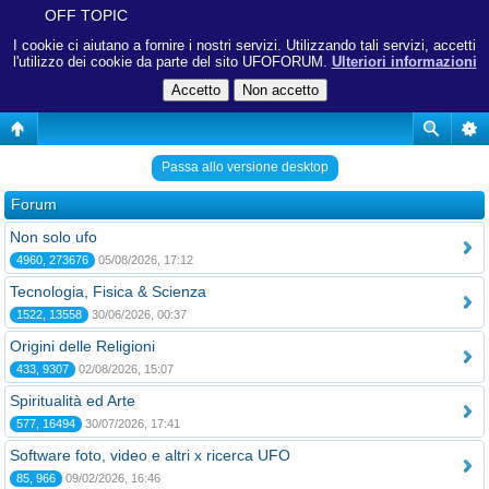
OFF TOPIC
I cookie ci aiutano a fornire i nostri servizi. Utilizzando tali servizi, accetti
l'utilizzo dei cookie da parte del sito UFOFORUM.
Ulteriori informazioni
Passa allo versione desktop
Forum
Non solo ufo
4960, 273676
05/08/2026, 17:12
Tecnologia, Fisica & Scienza
1522, 13558
30/06/2026, 00:37
Origini delle Religioni
433, 9307
02/08/2026, 15:07
Spiritualità ed Arte
577, 16494
30/07/2026, 17:41
Software foto, video e altri x ricerca UFO
85, 966
09/02/2026, 16:46