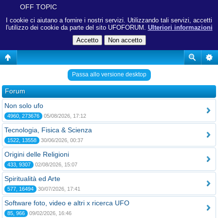
OFF TOPIC
I cookie ci aiutano a fornire i nostri servizi. Utilizzando tali servizi, accetti
l'utilizzo dei cookie da parte del sito UFOFORUM.
Ulteriori informazioni
Passa allo versione desktop
Forum
Non solo ufo
4960, 273676
05/08/2026, 17:12
Tecnologia, Fisica & Scienza
1522, 13558
30/06/2026, 00:37
Origini delle Religioni
433, 9307
02/08/2026, 15:07
Spiritualità ed Arte
577, 16494
30/07/2026, 17:41
Software foto, video e altri x ricerca UFO
85, 966
09/02/2026, 16:46