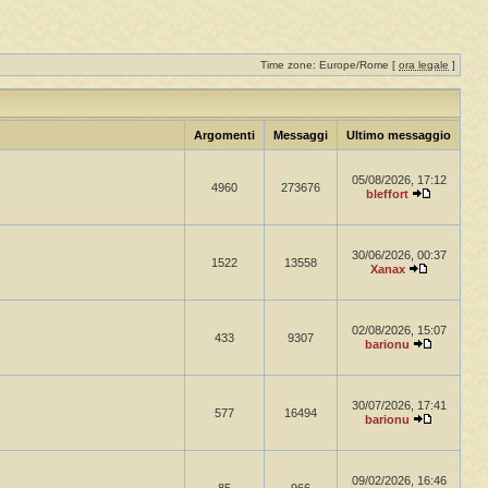
Time zone: Europe/Rome [
ora legale
]
Argomenti
Messaggi
Ultimo messaggio
05/08/2026, 17:12
4960
273676
bleffort
30/06/2026, 00:37
1522
13558
Xanax
02/08/2026, 15:07
433
9307
barionu
30/07/2026, 17:41
577
16494
barionu
09/02/2026, 16:46