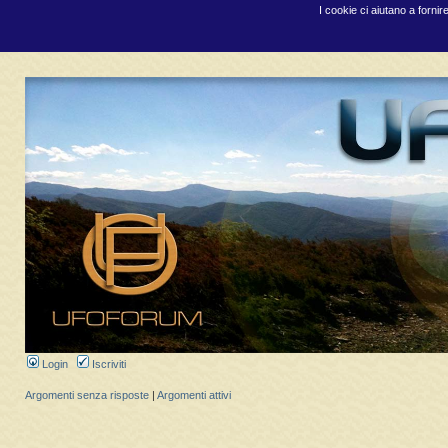
I cookie ci aiutano a fornir
Login
Iscriviti
Argomenti senza risposte
|
Argomenti attivi