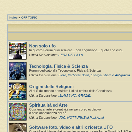
Indice
»
OFF TOPIC
Non solo ufo
In questo Forum puoi scrivere... con cognizione... quello che vuoi.
Ultima Discussione:
L'ERA DELLA I.A.
Tecnologia, Fisica & Scienza
Forum dedicato alla Teconologia, Fisica & Scienza
Ultima Discussione:
Etere, Particelle Sottili, Energia Libera e Antigravità.
Origini delle Religioni
Al di là del mondo sensibile: luci ed ombre della Coscienza
Ultima Discussione:
ISLAM ? NO, GRAZIE.
Spiritualità ed Arte
Coscienza, arte e creatività nel percorso evolutivo
e nella conoscenza del sè
Ultima Discussione:
VOCI NOTTURNE di Pupi Avati
Software foto, video e altri x ricerca UFO
Consigli e richieste d'aiuto per imparare a creare foto e filmati da UFO e d