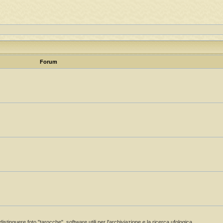
Forum
istinguere foto "tarocche", software utili per l'archiviazione e la ricerca ufologica.