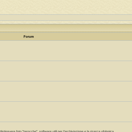
Forum
istinguere foto "tarocche", software utili per l'archiviazione e la ricerca ufologica.