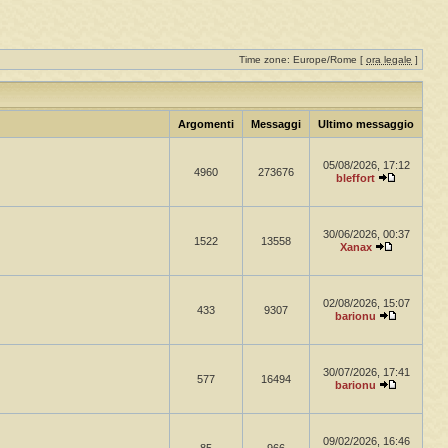
Time zone: Europe/Rome [
ora legale
]
Argomenti
Messaggi
Ultimo messaggio
05/08/2026, 17:12
4960
273676
bleffort
30/06/2026, 00:37
1522
13558
Xanax
02/08/2026, 15:07
433
9307
barionu
30/07/2026, 17:41
577
16494
barionu
09/02/2026, 16:46