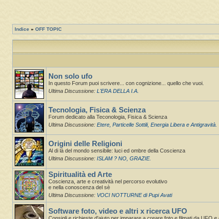
Indice
»
OFF TOPIC
Non solo ufo
In questo Forum puoi scrivere... con cognizione... quello che vuoi.
Ultima Discussione:
L'ERA DELLA I.A.
Tecnologia, Fisica & Scienza
Forum dedicato alla Teconologia, Fisica & Scienza
Ultima Discussione:
Etere, Particelle Sottili, Energia Libera e Antigravità.
Origini delle Religioni
Al di là del mondo sensibile: luci ed ombre della Coscienza
Ultima Discussione:
ISLAM ? NO, GRAZIE.
Spiritualità ed Arte
Coscienza, arte e creatività nel percorso evolutivo
e nella conoscenza del sè
Ultima Discussione:
VOCI NOTTURNE di Pupi Avati
Software foto, video e altri x ricerca UFO
Consigli e richieste d'aiuto per imparare a creare foto e filmati da UFO e d