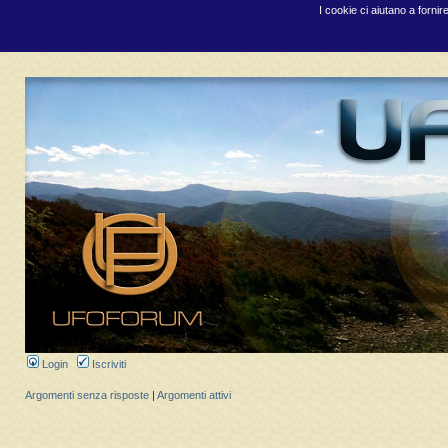
I cookie ci aiutano a fornir
Login
Iscriviti
Argomenti senza risposte
|
Argomenti attivi