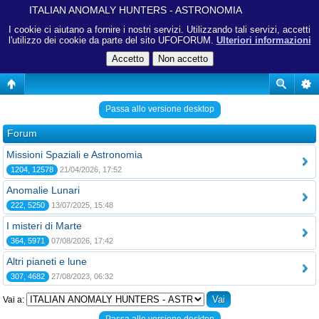
ITALIAN ANOMALY HUNTERS - ASTRONOMIA
I cookie ci aiutano a fornire i nostri servizi. Utilizzando tali servizi, accetti
l'utilizzo dei cookie da parte del sito UFOFORUM.
Ulteriori informazioni
Passa allo versione desktop
Forum
Missioni Spaziali e Astronomia
1204, 12578
21/04/2026, 17:52
Anomalie Lunari
222, 5250
13/07/2025, 15:48
I misteri di Marte
364, 5971
07/08/2026, 17:42
Altri pianeti e lune
307, 4682
27/08/2023, 06:32
Vai a: