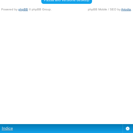
Passa allo versione desktop
Powered by
phpBB
© phpBB Group.
phpBB Mobile / SEO by
Artodia
.
Indice