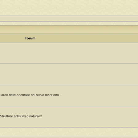
Forum
guardo delle anomalie del suolo marziano.
rutture artificiali o naturali?