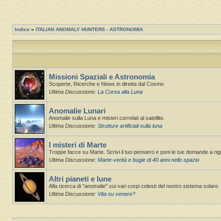
Indice
»
ITALIAN ANOMALY HUNTERS - ASTRONOMIA
Missioni Spaziali e Astronomia
Scoperte, Ricerche e News in diretta dal Cosmo
Ultima Discussione:
La Corsa alla Luna
Anomalie Lunari
Anomalie sulla Luna e misteri correlati al satellite.
Ultima Discussione:
Strutture artificiali sulla luna
I misteri di Marte
Troppe facce su Marte. Scrivi il tuo pensiero e poni le tue domande a ri
Ultima Discussione:
Marte-verità e bugie di 40 anni nello spazio
Altri pianeti e lune
Alla ricerca di "anomalie" sui vari corpi celesti del nostro sistema solare. St
Ultima Discussione:
Vita su venere?