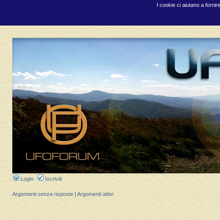
I cookie ci aiutano a fornir
Login
Iscriviti
Argomenti senza risposte
|
Argomenti attivi