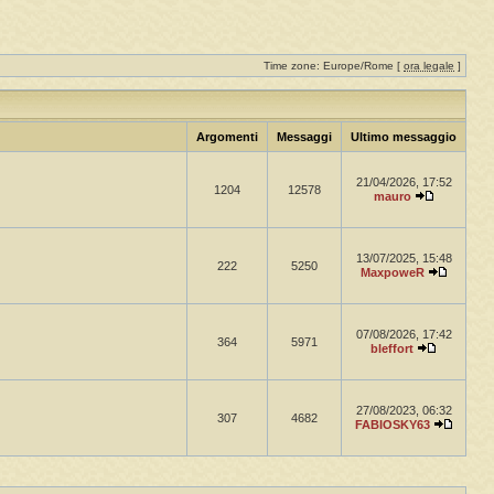
Time zone: Europe/Rome [
ora legale
]
Argomenti
Messaggi
Ultimo messaggio
21/04/2026, 17:52
1204
12578
mauro
13/07/2025, 15:48
222
5250
MaxpoweR
07/08/2026, 17:42
364
5971
bleffort
27/08/2023, 06:32
307
4682
FABIOSKY63