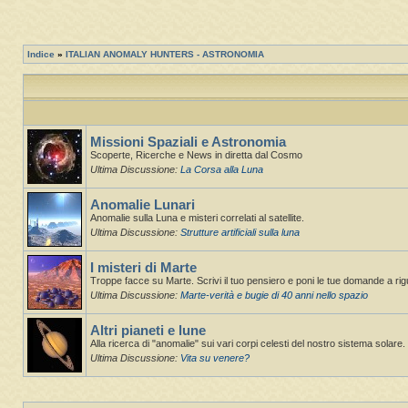
Indice
»
ITALIAN ANOMALY HUNTERS - ASTRONOMIA
Missioni Spaziali e Astronomia
Scoperte, Ricerche e News in diretta dal Cosmo
Ultima Discussione:
La Corsa alla Luna
Anomalie Lunari
Anomalie sulla Luna e misteri correlati al satellite.
Ultima Discussione:
Strutture artificiali sulla luna
I misteri di Marte
Troppe facce su Marte. Scrivi il tuo pensiero e poni le tue domande a ri
Ultima Discussione:
Marte-verità e bugie di 40 anni nello spazio
Altri pianeti e lune
Alla ricerca di "anomalie" sui vari corpi celesti del nostro sistema solare. St
Ultima Discussione:
Vita su venere?