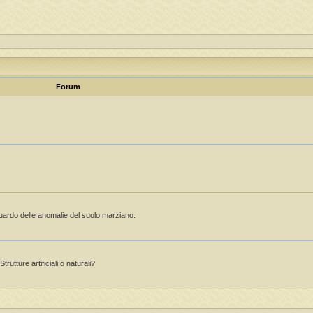
Forum
guardo delle anomalie del suolo marziano.
rutture artificiali o naturali?