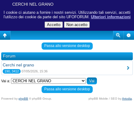
CERCHI NEL GRANO
I cookie ci aiutano a fornire i nostri servizi. Utilizzando tali servizi, accetti
l'utilizzo dei cookie da parte del sito UFOFORUM.
Ulteriori informazioni
Passa allo versione desktop
Forum
Cerchi nel grano
190, 3412
07/05/2026, 15:36
Vai a:
Passa allo versione desktop
Powered by
phpBB
© phpBB Group.
phpBB Mobile / SEO by
Artodia
.