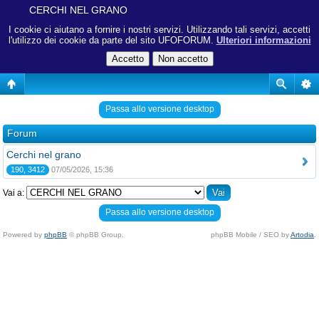
CERCHI NEL GRANO
I cookie ci aiutano a fornire i nostri servizi. Utilizzando tali servizi, accetti
l'utilizzo dei cookie da parte del sito UFOFORUM.
Ulteriori informazioni
Passa allo versione desktop
Forum
Cerchi nel grano
190, 3412
07/05/2026, 15:36
Vai a:
Passa allo versione desktop
Powered by
phpBB
© phpBB Group.
phpBB Mobile / SEO by
Artodia
.