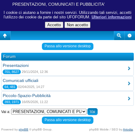
PRESENTAZIONI, COMUNICATI E PUBBLICITA'
I cookie ci aiutano a fornire i nostri servizi. Utilizzando tali servizi, accetti
l'utilizzo dei cookie da parte del sito UFOFORUM.
Ulteriori informazioni
Passa allo versione desktop
Forum
Presentazioni
701, 8627
29/11/2024, 12:36
Comunicati ufficiali
64, 481
02/04/2025, 14:27
Piccolo-Spazio-Pubblicità
393, 1971
16/05/2026, 11:22
Vai a:
Passa allo versione desktop
Powered by
phpBB
© phpBB Group.
phpBB Mobile / SEO by
Artodia
.